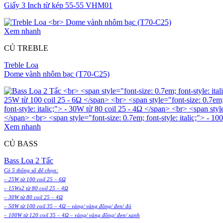
Giấy 3 Inch từ kép 55-55 VHM01
Xem nhanh
CỦ TREBLE
Treble Loa
Dome vành nhôm bạc (T70-C25)
Xem nhanh
CỦ BASS
Bass Loa 2 Tấc
Có 5 thông số để chọn:
– 25W từ 100 coil 25 – 6Ω
– 15Wx2 từ 80 coil 25 – 4Ω
– 30W từ 80 coil 25 – 4Ω
– 50W từ 100 coil 35 – 4Ω – vàng/ vàng đồng/ đen/ đỏ
– 100W từ 120 coil 35 – 4Ω – vàng/ vàng đồng/ đen/ xanh