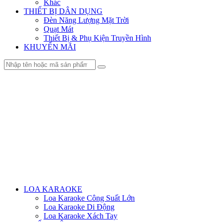
Khác
THIẾT BỊ DÂN DỤNG
Đèn Năng Lượng Mặt Trời
Quạt Mát
Thiết Bị & Phụ Kiện Truyền Hình
KHUYẾN MÃI
Menu
LOA KARAOKE
Loa Karaoke Công Suất Lớn
Loa Karaoke Di Động
Loa Karaoke Xách Tay