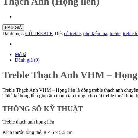
Thạch Anh (Họng liền)
BÁO GIÁ
Danh mục:
CỦ TREBLE
Thẻ:
củ treble
,
phụ kiện loa
,
treble
,
treble l
Mô tả
Đánh giá (0)
Treble Thạch Anh VHM – Họng L
Treble Thạch Anh VHM – Họng liền là dòng treble thạch anh chuyên d
Thiết kế họng liền giúp âm thanh tập trung, cho dải treble thoát hơn
THÔNG SỐ KỸ THUẬT
Treble thạch anh họng liền
Kích thước tổng thể: 8 × 6 × 5.5 cm