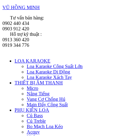
VŨ HỒNG MINH
Tư vấn bán hàng:
0902 440 434
0903 912 420
Hỗ trợ kỹ thuật :
0913 360 420
0919 344 776
Menu
LOA KARAOKE
Loa Karaoke Công Suất Lớn
Loa Karaoke Di Động
Loa Karaoke Xách Tay
THIẾT BỊ ÂM THANH
Micro
Nâng Tiếng
Vang Cơ Chống Hú
Main Đẩy Công Suất
PHỤ KIỆN LOA
Củ Bass
Củ Treble
Bo Mạch Loa Kéo
Acquy