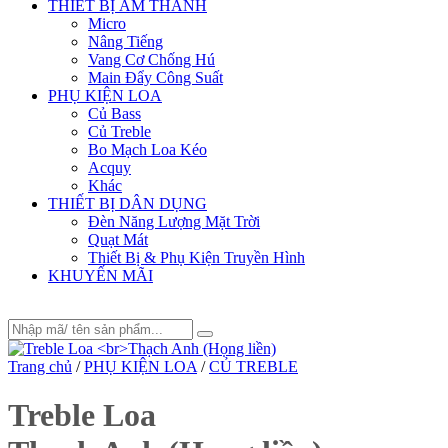
THIẾT BỊ ÂM THANH
Micro
Nâng Tiếng
Vang Cơ Chống Hú
Main Đẩy Công Suất
PHỤ KIỆN LOA
Củ Bass
Củ Treble
Bo Mạch Loa Kéo
Acquy
Khác
THIẾT BỊ DÂN DỤNG
Đèn Năng Lượng Mặt Trời
Quạt Mát
Thiết Bị & Phụ Kiện Truyền Hình
KHUYẾN MÃI
Trang chủ
/
PHỤ KIỆN LOA
/
CỦ TREBLE
Treble Loa