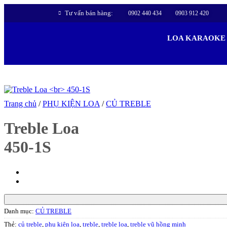
Tư vấn bán hàng:
0902 440 434
0903 912 420
LOA KARAOKE
Trang chủ
/
PHỤ KIỆN LOA
/
CỦ TREBLE
Treble Loa
450-1S
Danh mục:
CỦ TREBLE
Thẻ:
củ treble
,
phụ kiện loa
,
treble
,
treble loa
,
treble vũ hồng minh