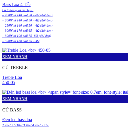
Bass Loa 4 Tấc
Có 6 thông số để chọn:
– 200W từ 140 coil 50 – 8Ω (đỏ/ đen)
– 200W từ 140 coil 50 – 4Ω (đỏ/ đen)
– 250W từ 140 coil 50 – 4Ω (đỏ/ đen)
– 300W từ 170 coil 65 – 4Ω (đỏ/ đen)
– 300W từ 190 coil 75 -8Ω (đỏ/ đen)
– 300W từ 180 coil 75 – 4Ω
XEM NHANH
CỦ TREBLE
Treble Loa
450-05
XEM NHANH
CỦ BASS
Đèn led bass loa
2 Tấc/ 2.5 Tấc/ 3 Tấc/ 4 Tấc/ 5 Tấc