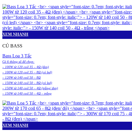
XEM NHANH
CỦ BASS
Bass Loa 3 Tấc
Có 6 thông số để chọn:
– 100W từ 120 coil 35 – 4Ω (đen)
– 100W từ 120 coil 35 – 8Ω (có led)
– 120W từ 140 coil 50 – 8Ω
– 150W từ 140 coil 50 – 8Ω (có led)
– 150W từ 140 coil 50 – 4Ω (trắng/ đen)
– 150W từ 140 coil 50 – 4Ω – trắng
XEM NHANH