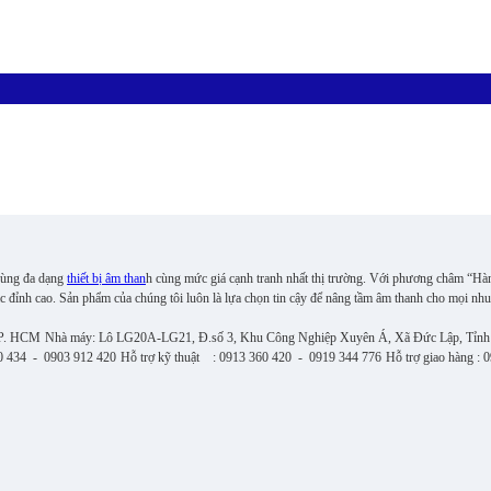
 cùng đa dạng
thiết bị âm than
h cùng mức giá cạnh tranh nhất thị trường. Với phương châm “Hà
c đỉnh cao. S
ản phẩm của chúng tôi luôn là lựa chọn tin cậy để nâng tầm âm thanh cho mọi nhu
TP. HCM
Nhà máy: Lô LG20A-LG21, Đ.số 3, Khu Công Nghiệp Xuyên Á, Xã Đức Lập, Tỉnh
0 434 - 0903 912 420
Hỗ trợ kỹ thuật : 0913 360 420 - 0919 344 776
Hỗ trợ giao hàng :