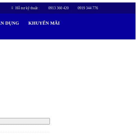
Hỗ trợ kỹ thuật :
0913 360 420
0919 344 776
ÂN DỤNG
KHUYẾN MÃI