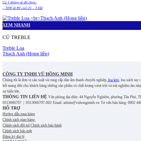
Có 1 thông số để chọn:
– 30W từ 80 coil 25 – 3.6Ω
XEM NHANH
CỦ TREBLE
Treble Loa
Thạch Anh (Họng liền)
CÔNG TY TNHH VŨ HỒNG MINH
Chúng tôi là đơn vị sản xuất và cung cấp dàn âm thanh chuyên nghiệp,
loa kéo
, loa xách tay
kết mang đến cho khách hàng những sản phẩm có chất lượng vượt trội và trải nghiệm âm nhạ
sự kiện lớn.
THÔNG TIN LIÊN HỆ
Văn phòng đại diện: 44 Nguyễn Nghiêm, phường Tân Phú, 
0313066707 | 0313066707-002
Email: admin@vuhongminh.vn
Tư vấn bán hàng: 0902 44
HỖ TRỢ
Hướng dẫn mua hàng
Chính sách giao hàng
Chính sách đổi trả
Chính sách bảo hành
Chính sách bảo mật
Đăng ký đại lý