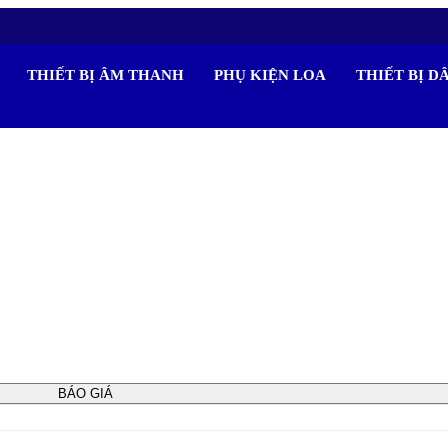
THIẾT BỊ ÂM THANH
PHỤ KIỆN LOA
THIẾT BỊ D
BÁO GIÁ