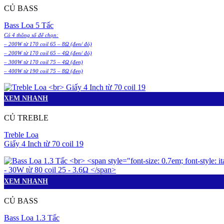
CỦ BASS
Bass Loa 5 Tấc
Có 4 thông số để chọn:
– 200W từ 170 coil 65 – 8Ω (đen/ đỏ)
– 200W từ 170 coil 65 – 4Ω (đen/ đỏ)
– 300W từ 170 coil 75 – 4Ω (đen)
– 400W từ 190 coil 75 – 8Ω (đen)
XEM NHANH
CỦ TREBLE
Treble Loa
Giấy 4 Inch từ 70 coil 19
XEM NHANH
CỦ BASS
Bass Loa 1.3 Tấc