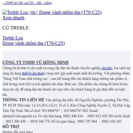
– 150W từ 140 coil 50 – 4Ω – trắng
Xem nhanh
CỦ TREBLE
Treble Loa
Dome vành nhôm tím (T70-C25)
CÔNG TY TNHH VŨ HỒNG MINH
Chúng tôi là đơn vị sản xuất và cung cấp dàn âm thanh chuyên nghiệp,
loa kéo
, loa xách tay
cùng đa dạng
thiết bị âm than
h cùng mức giá cạnh tranh nhất thị trường. Với phương châm
“Hàng Việt Nam chất lượng cao”, cam kết mang đến cho khách hàng những sản phẩm có
chất lượng vượt trội và trải nghiệm âm nhạc đỉnh cao. S
ản phẩm của chúng tôi luôn là lựa
chọn tin cậy để nâng tầm âm thanh cho mọi nhu cầu khách hàng từ gia đình đến sự kiện
lớn.
THÔNG TIN LIÊN HỆ
Văn phòng đại diện: 44 Nguyễn Nghiêm, phường Tân Phú,
TP. HCM
Nhà máy: Lô LG20A-LG21, Đ.số 3, Khu Công Nghiệp Xuyên Á, Xã Đức Lập,
Tỉnh Tây Ninh
Mã số thuế: 0313066707 | 0313066707-002
Email:
admin@vuhongminh.vn
Tư vấn bán hàng: 0902 440 434 - 0903 912 420
Hỗ trợ kỹ thuật
: 0913 360 420 - 0919 344 776
Hỗ trợ giao hàng : 0902 787 864 - 0962 244 162
HỖ TRỢ
Hướng dẫn mua hàng