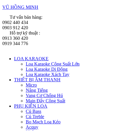
VŨ HỒNG MINH
Tư vấn bán hàng:
0902 440 434
0903 912 420
Hỗ trợ kỹ thuật :
0913 360 420
0919 344 776
Menu
LOA KARAOKE
Loa Karaoke Công Suất Lớn
Loa Karaoke Di Động
Loa Karaoke Xách Tay
THIẾT BỊ ÂM THANH
Micro
Nâng Tiếng
Vang Cơ Chống Hú
Main Đẩy Công Suất
PHỤ KIỆN LOA
Củ Bass
Củ Treble
Bo Mạch Loa Kéo
Acquy