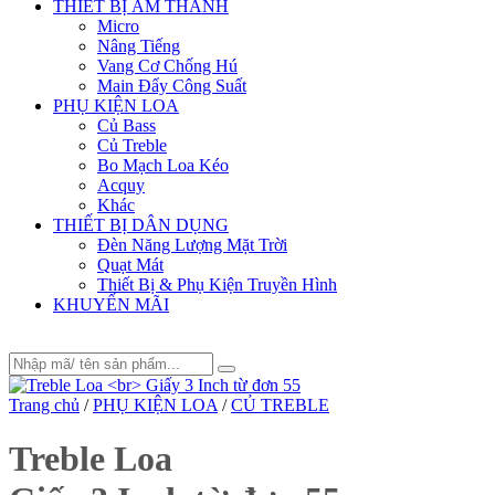
THIẾT BỊ ÂM THANH
Micro
Nâng Tiếng
Vang Cơ Chống Hú
Main Đẩy Công Suất
PHỤ KIỆN LOA
Củ Bass
Củ Treble
Bo Mạch Loa Kéo
Acquy
Khác
THIẾT BỊ DÂN DỤNG
Đèn Năng Lượng Mặt Trời
Quạt Mát
Thiết Bị & Phụ Kiện Truyền Hình
KHUYẾN MÃI
Trang chủ
/
PHỤ KIỆN LOA
/
CỦ TREBLE
Treble Loa