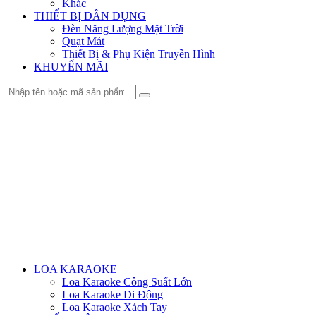
Khác
THIẾT BỊ DÂN DỤNG
Đèn Năng Lượng Mặt Trời
Quạt Mát
Thiết Bị & Phụ Kiện Truyền Hình
KHUYẾN MÃI
Menu
LOA KARAOKE
Loa Karaoke Công Suất Lớn
Loa Karaoke Di Động
Loa Karaoke Xách Tay