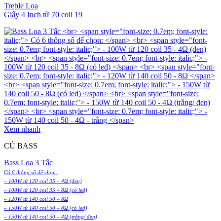
Treble Loa
Giấy 4 Inch từ 70 coil 19
Xem nhanh
CỦ BASS
Bass Loa 3 Tấc
Có 6 thông số để chọn:
– 100W từ 120 coil 35 – 4Ω (đen)
– 100W từ 120 coil 35 – 8Ω (có led)
– 120W từ 140 coil 50 – 8Ω
– 150W từ 140 coil 50 – 8Ω (có led)
– 150W từ 140 coil 50 – 4Ω (trắng/ đen)