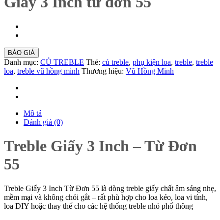
Giấy 3 Inch từ đơn 55
BÁO GIÁ
Danh mục:
CỦ TREBLE
Thẻ:
củ treble
,
phụ kiện loa
,
treble
,
treble
loa
,
treble vũ hồng minh
Thương hiệu:
Vũ Hồng Minh
Mô tả
Đánh giá (0)
Treble Giấy 3 Inch – Từ Đơn
55
Treble Giấy 3 Inch Từ Đơn 55 là dòng treble giấy chất âm sáng nhẹ,
mềm mại và không chói gắt – rất phù hợp cho loa kéo, loa vi tính,
loa DIY hoặc thay thế cho các hệ thống treble nhỏ phổ thông