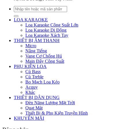
Tìm
kiếm:
LOA KARAOKE
Loa Karaoke Công Suất Lớn
Loa Karaoke Di Động
Loa Karaoke Xách Tay
THIẾT BỊ ÂM THANH
Micro
Nâng Tiếng
Vang Cơ Chống Hú
Main Đẩy Công Suất
PHỤ KIỆN LOA
Củ Bass
Củ Treble
Bo Mạch Loa Kéo
Acquy
Khác
THIẾT BỊ DÂN DỤNG
Đèn Năng Lượng Mặt Trời
Quạt Mát
Thiết Bị & Phụ Kiện Truyền Hình
KHUYẾN MÃI