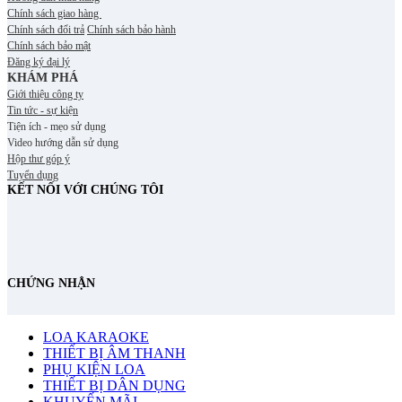
Chính sách giao hàng
Chính sách đổi trả
Chính sách bảo hành
Chính sách bảo mật
Đăng ký đại lý
KHÁM PHÁ
Giới thiệu công ty
Tin tức - sự kiện
Tiện ích - mẹo sử dụng
Video hướng dẫn sử dụng
Hộp thư góp ý
Tuyển dụng
KẾT NỐI VỚI CHÚNG TÔI
CHỨNG NHẬN
LOA KARAOKE
THIẾT BỊ ÂM THANH
PHỤ KIỆN LOA
THIẾT BỊ DÂN DỤNG
KHUYẾN MÃI