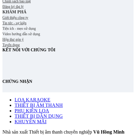
Chính sách bảo mật
Đăng ký đại lý
KHÁM PHÁ
Giới thiệu công ty
Tin tức - sự kiện
Tiện ích - mẹo sử dụng
Video hướng dẫn sử dụng
Hộp thư góp ý
Tuyển dụng
KẾT NỐI VỚI CHÚNG TÔI
CHỨNG NHẬN
LOA KARAOKE
THIẾT BỊ ÂM THANH
PHỤ KIỆN LOA
THIẾT BỊ DÂN DỤNG
KHUYẾN MÃI
Nhà sản xuất Thiết bị âm thanh chuyên nghiệp
Vũ Hồng Minh