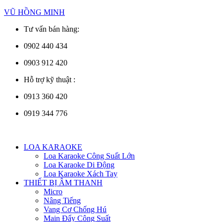
Skip
VŨ HỒNG MINH
to
Tư vấn bán hàng:
content
0902 440 434
0903 912 420
Hỗ trợ kỹ thuật :
0913 360 420
0919 344 776
Menu
LOA KARAOKE
Loa Karaoke Công Suất Lớn
Loa Karaoke Di Động
Loa Karaoke Xách Tay
THIẾT BỊ ÂM THANH
Micro
Nâng Tiếng
Vang Cơ Chống Hú
Main Đẩy Công Suất