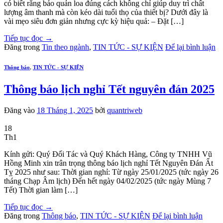
có biết rằng bảo quản loa đúng cách không chỉ giúp duy trì chất
lượng âm thanh mà còn kéo dài tuổi thọ của thiết bị? Dưới đây là
vài mẹo siêu đơn giản nhưng cực kỳ hiệu quả: – Đặt […]
Tiếp tục đọc
→
Đăng trong
Tin theo ngành
,
TIN TỨC - SỰ KIỆN
Để lại bình luận
Thông báo
,
TIN TỨC - SỰ KIỆN
Thông báo lịch nghỉ Tết nguyên đán 2025
Đăng vào
18 Tháng 1, 2025
bởi
quantriweb
18
Th1
Kính gửi: Quý Đối Tác và Quý Khách Hàng, Công ty TNHH Vũ
Hồng Minh xin trân trọng thông báo lịch nghỉ Tết Nguyên Đán Ất
Tỵ 2025 như sau: Thời gian nghỉ: Từ ngày 25/01/2025 (tức ngày 26
tháng Chạp Âm lịch) Đến hết ngày 04/02/2025 (tức ngày Mùng 7
Tết) Thời gian làm […]
Tiếp tục đọc
→
Đăng trong
Thông báo
,
TIN TỨC - SỰ KIỆN
Để lại bình luận