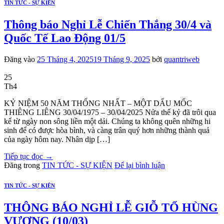
TIN TỨC - SỰ KIỆN
Thông báo Nghỉ Lễ Chiến Thắng 30/4 và
Quốc Tế Lao Động 01/5
Đăng vào
25 Tháng 4, 2025
19 Tháng 9, 2025
bởi
quantriweb
25
Th4
KỶ NIỆM 50 NĂM THỐNG NHẤT – MỘT DẤU MỐC
THIÊNG LIÊNG 30/04/1975 – 30/04/2025 Nửa thế kỷ đã trôi qua
kể từ ngày non sông liền một dải. Chúng ta không quên những hi
sinh để có được hòa bình, và càng trân quý hơn những thành quả
của ngày hôm nay. Nhân dịp […]
Tiếp tục đọc
→
Đăng trong
TIN TỨC - SỰ KIỆN
Để lại bình luận
TIN TỨC - SỰ KIỆN
THÔNG BÁO NGHỈ LỄ GIỖ TỔ HÙNG
VƯƠNG (10/03)