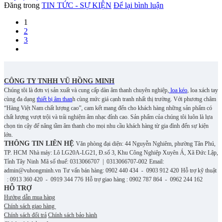
Đăng trong
TIN TỨC - SỰ KIỆN
Để lại bình luận
1
2
3
CÔNG TY TNHH VŨ HỒNG MINH
Chúng tôi là đơn vị sản xuất và cung cấp dàn âm thanh chuyên nghiệp,
loa kéo
, loa xách tay
cùng đa dạng
thiết bị âm than
h cùng mức giá cạnh tranh nhất thị trường. Với phương châm
“Hàng Việt Nam chất lượng cao”, cam kết mang đến cho khách hàng những sản phẩm có
chất lượng vượt trội và trải nghiệm âm nhạc đỉnh cao. S
ản phẩm của chúng tôi luôn là lựa
chọn tin cậy để nâng tầm âm thanh cho mọi nhu cầu khách hàng từ gia đình đến sự kiện
lớn.
THÔNG TIN LIÊN HỆ
Văn phòng đại diện: 44 Nguyễn Nghiêm, phường Tân Phú,
TP. HCM
Nhà máy: Lô LG20A-LG21, Đ.số 3, Khu Công Nghiệp Xuyên Á, Xã Đức Lập,
Tỉnh Tây Ninh
Mã số thuế: 0313066707 | 0313066707-002
Email:
admin@vuhongminh.vn
Tư vấn bán hàng: 0902 440 434 - 0903 912 420
Hỗ trợ kỹ thuật
: 0913 360 420 - 0919 344 776
Hỗ trợ giao hàng : 0902 787 864 - 0962 244 162
HỖ TRỢ
Hướng dẫn mua hàng
Chính sách giao hàng
Chính sách đổi trả
Chính sách bảo hành