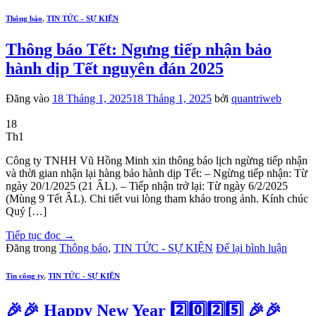
Thông báo
,
TIN TỨC - SỰ KIỆN
Thông báo Tết: Ngưng tiếp nhận bảo
hành dịp Tết nguyên đán 2025
Đăng vào
18 Tháng 1, 2025
18 Tháng 1, 2025
bởi
quantriweb
18
Th1
Công ty TNHH Vũ Hồng Minh xin thông báo lịch ngừng tiếp nhận
và thời gian nhận lại hàng bảo hành dịp Tết: – Ngừng tiếp nhận: Từ
ngày 20/1/2025 (21 ÂL). – Tiếp nhận trở lại: Từ ngày 6/2/2025
(Mùng 9 Tết ÂL). Chi tiết vui lòng tham khảo trong ảnh. Kính chúc
Quý […]
Tiếp tục đọc
→
Đăng trong
Thông báo
,
TIN TỨC - SỰ KIỆN
Để lại bình luận
Tin công ty
,
TIN TỨC - SỰ KIỆN
🎉🎉 Happy New Year 2️⃣0️⃣2️⃣5️⃣ 🎉🎉