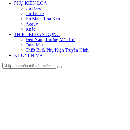
PHỤ KIỆN LOA
Củ Bass
Củ Treble
Bo Mạch Loa Kéo
Acquy
Khác
THIẾT BỊ DÂN DỤNG
Đèn Năng Lượng Mặt Trời
Quạt Mát
Thiết Bị & Phụ Kiện Truyền Hình
KHUYẾN MÃI