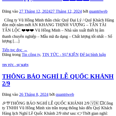
Đăng vào
27 Tháng 12, 2024
27 Tháng 12, 2024
bởi
quantriweb
Công ty Vũ Hồng Minh thân chúc Quý Đại Lý / Quý Khách Hàng
đón một năm mới AN KHANG THỊNH VƯỢNG – TẤN TÀI
TẤN LỘC ❤️❤️❤️ Vũ Hồng Minh – Nhà sản xuất thiết bị âm
thanh chuyên nghiệp – Mẫu mã đa dạng – Chất lượng tốt nhất – Số
lượng […]
Tiếp tục đọc
→
Đăng trong
Tin công ty
,
TIN TỨC - SỰ KIỆN
Để lại bình luận
TIN TỨC - SỰ KIỆN
THÔNG BÁO NGHỈ LỄ QUỐC KHÁNH
2/9
Đăng vào
26 Tháng 8, 2024
bởi
quantriweb
🎉🎊THÔNG BÁO NGHỈ LỄ QUỐC KHÁNH 2/9 🇻🇳 💥Công
ty TNHH Vũ Hồng Minh xin trân trọng thông báo đến Quý Khách
Hàng lịch Nghỉ Lễ Quốc Khánh 2/9 như sau: 👉Thời gian nghỉ: