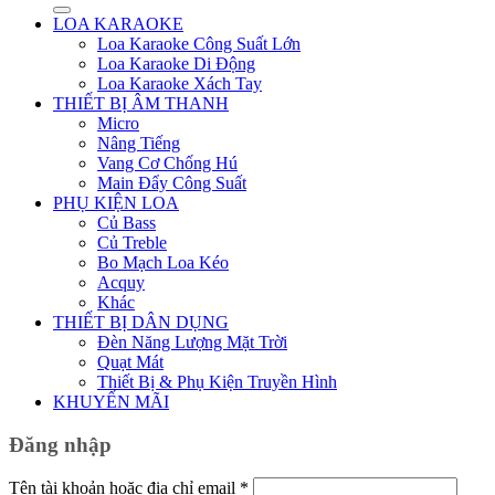
LOA KARAOKE
Loa Karaoke Công Suất Lớn
Loa Karaoke Di Động
Loa Karaoke Xách Tay
THIẾT BỊ ÂM THANH
Micro
Nâng Tiếng
Vang Cơ Chống Hú
Main Đẩy Công Suất
PHỤ KIỆN LOA
Củ Bass
Củ Treble
Bo Mạch Loa Kéo
Acquy
Khác
THIẾT BỊ DÂN DỤNG
Đèn Năng Lượng Mặt Trời
Quạt Mát
Thiết Bị & Phụ Kiện Truyền Hình
KHUYẾN MÃI
Đăng nhập
Bắt
Tên tài khoản hoặc địa chỉ email
*