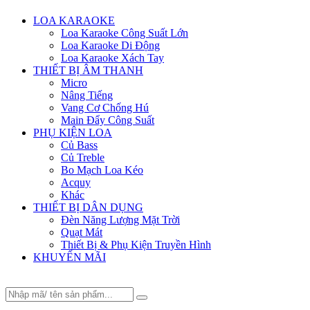
Menu
LOA KARAOKE
Loa Karaoke Công Suất Lớn
Loa Karaoke Di Động
Loa Karaoke Xách Tay
THIẾT BỊ ÂM THANH
Micro
Nâng Tiếng
Vang Cơ Chống Hú
Main Đẩy Công Suất
PHỤ KIỆN LOA
Củ Bass
Củ Treble
Bo Mạch Loa Kéo
Acquy
Khác
THIẾT BỊ DÂN DỤNG
Đèn Năng Lượng Mặt Trời
Quạt Mát
Thiết Bị & Phụ Kiện Truyền Hình
KHUYẾN MÃI