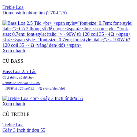
Treble Loa
Dome vành nhôm tím (T70-C25)
Xem nhanh
CỦ BASS
Bass Loa 2.5 Tấc
Có 2 thông số để chọn:
– 90W từ 120 coil 35 – 4Ω
– 100W từ 120 coil 35 – 4Ω (vàng/ đen/ đỏ)
Xem nhanh
CỦ TREBLE
Treble Loa
Giấy 3 Inch từ đơn 55