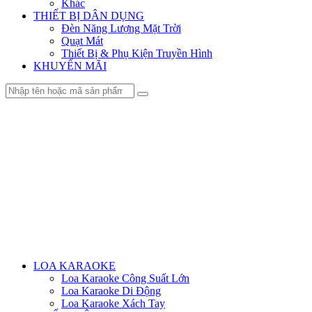
Khác
THIẾT BỊ DÂN DỤNG
Đèn Năng Lượng Mặt Trời
Quạt Mát
Thiết Bị & Phụ Kiện Truyền Hình
KHUYẾN MÃI
Menu
LOA KARAOKE
Loa Karaoke Công Suất Lớn
Loa Karaoke Di Động
Loa Karaoke Xách Tay