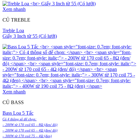
Xem nhanh
CỦ TREBLE
Treble Loa
Giấy 3 Inch từ 55 (Có lưới)
Xem nhanh
CỦ BASS
Bass Loa 5 Tấc
Có 4 thông số để chọn:
– 200W từ 170 coil 65 – 8Ω (đen/ đỏ)
– 200W từ 170 coil 65 – 4Ω (đen/ đỏ)
– 300W từ 170 coil 75 – 4Ω (đen)