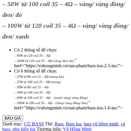
– 50W từ 100 coil 35 – 4Ω – vàng/ vàng đồng/
đen/ đỏ
– 100W từ 120 coil 35 – 4Ω – vàng/ vàng đồng/
đen/ xanh
Có 2 thông số để chọn:
– 90W từ 120 coil 35 – 4Ω
"
– 100W từ 120 coil 35 – 4Ω (vàng/ đen/ đỏ)
href="https://vuhongminh.vn/san-pham/bass-loa-2-5-tac/">
Có 6 thông số để chọn:
– 25W từ 80 coil 25 – 6Ω (trung kín)
– 25W từ 100 coil 25 – 6Ω (trung)
– 30W từ 80 coil 25 – 4Ω
– 50W từ 100 coil 35 – 4Ω
– 60W từ 100 coil 35 – 4Ω – (xanh/ vàng/ vàng đồng)
"
– 100W từ 100 coil 35 – 4Ω – (vàng/ vàng đồng/ đen)
href="https://vuhongminh.vn/san-pham/bass-loa-1-6-tac/">
BÁO GIÁ
Danh mục:
CỦ BASS
Thẻ:
Bass
,
Bass loa
,
bass vũ hồng minh
,
củ
bass
,
phụ kiện loa
Thương hiệu:
Vũ Hồng Minh