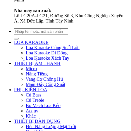
Nhà máy sản xuất:
Lô LG20A-LG21, Đường Số 3, Khu Công Nghiệp Xuyên
Á, Xã Đức Lập, Tỉnh Tây Ninh
Tìm
kiếm:
LOA KARAOKE
Loa Karaoke Công Suất Lớn
Loa Karaoke Di Động
Loa Karaoke Xách Tay
THIẾT BỊ ÂM THANH
Micro
Nâng Tiếng
Vang Cơ Chống Hú
Main Đẩy Công Suất
PHỤ KIỆN LOA
Củ Bass
Củ Treble
Bo Mạch Loa Kéo
Acquy
Khác
THIẾT BỊ DÂN DỤNG
Đèn Năng Lượng Mặt Trời