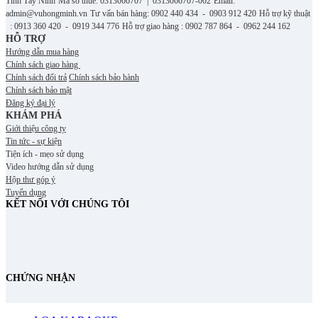
Tỉnh Tây Ninh
Mã số thuế: 0313066707 | 0313066707-002
Email:
admin@vuhongminh.vn
Tư vấn bán hàng: 0902 440 434 - 0903 912 420
Hỗ trợ kỹ thuật
: 0913 360 420 - 0919 344 776
Hỗ trợ giao hàng : 0902 787 864 - 0962 244 162
HỖ TRỢ
Hướng dẫn mua hàng
Chính sách giao hàng
Chính sách đổi trả
Chính sách bảo hành
Chính sách bảo mật
Đăng ký đại lý
KHÁM PHÁ
Giới thiệu công ty
Tin tức - sự kiện
Tiện ích - mẹo sử dụng
Video hướng dẫn sử dụng
Hộp thư góp ý
Tuyển dụng
KẾT NỐI VỚI CHÚNG TÔI
CHỨNG NHẬN