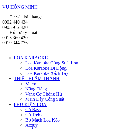
VŨ HỒNG MINH
Tư vấn bán hàng:
0902 440 434
0903 912 420
Hỗ trợ kỹ thuật :
0913 360 420
0919 344 776
Menu
LOA KARAOKE
Loa Karaoke Công Suất Lớn
Loa Karaoke Di Động
Loa Karaoke Xách Tay
THIẾT BỊ ÂM THANH
Micro
Nâng Tiếng
Vang Cơ Chống Hú
Main Đẩy Công Suất
PHỤ KIỆN LOA
Củ Bass
Củ Treble
Bo Mạch Loa Kéo
Acquy