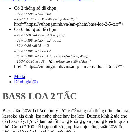
Có 2 thông số để chọn:
– 90W từ 120 coil 35 – 4Ω
"
– 100W từ 120 coil 35 – 4Ω (vàng/ đen/ đỏ)
href="https://vuhongminh.vn/san-pham/bass-loa-2-5-tac/">
Có 6 thông số để chọn:
– 25W từ 80 coil 25 – 6Ω (trung kín)
– 25W từ 100 coil 25 – 6Ω (trung)
– 30W từ 80 coil 25 – 4Ω
– 50W từ 100 coil 35 – 4Ω
– 60W từ 100 coil 35 – 4Ω – (xanh/ vàng/ vàng đồng)
"
– 100W từ 100 coil 35 – 4Ω – (vàng/ vàng đồng/ đen)
href="https://vuhongminh.vn/san-pham/bass-loa-1-6-tac/">
Mô tả
Đánh giá (0)
BASS LOA 2 TẤC
Bass 2 tấc 50W là lựa chọn lý tưởng để nâng cấp tiếng trầm cho loa
karaoke gia đình, loa nghe nhạc hay loa kéo. Đường kính 2 tấc cho
dải bass dày, lực và lan toả tốt trong không gian phòng khách, quán
nhỏ. Cụm từ 100 kết hợp coil 35 giúp loa chịu công suất 50W ổn
định, mở lớn vẫn hạn chế rè, méo tiếng.