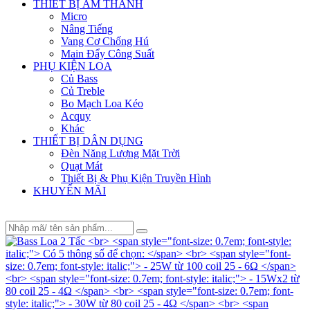
THIẾT BỊ ÂM THANH
Micro
Nâng Tiếng
Vang Cơ Chống Hú
Main Đẩy Công Suất
PHỤ KIỆN LOA
Củ Bass
Củ Treble
Bo Mạch Loa Kéo
Acquy
Khác
THIẾT BỊ DÂN DỤNG
Đèn Năng Lượng Mặt Trời
Quạt Mát
Thiết Bị & Phụ Kiện Truyền Hình
KHUYẾN MÃI