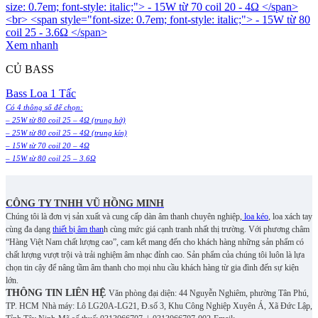
Xem nhanh
CỦ BASS
Bass Loa 1 Tấc
Có 4 thông số để chọn:
– 25W từ 80 coil 25 – 4Ω (trung hở)
– 25W từ 80 coil 25 – 4Ω (trung kín)
– 15W từ 70 coil 20 – 4Ω
– 15W từ 80 coil 25 – 3.6Ω
CÔNG TY TNHH VŨ HỒNG MINH
Chúng tôi là đơn vị sản xuất và cung cấp dàn âm thanh chuyên nghiệp,
loa kéo
, loa xách tay
cùng đa dạng
thiết bị âm than
h cùng mức giá cạnh tranh nhất thị trường. Với phương châm
“Hàng Việt Nam chất lượng cao”, cam kết mang đến cho khách hàng những sản phẩm có
chất lượng vượt trội và trải nghiệm âm nhạc đỉnh cao. S
ản phẩm của chúng tôi luôn là lựa
chọn tin cậy để nâng tầm âm thanh cho mọi nhu cầu khách hàng từ gia đình đến sự kiện
lớn.
THÔNG TIN LIÊN HỆ
Văn phòng đại diện: 44 Nguyễn Nghiêm, phường Tân Phú,
TP. HCM
Nhà máy: Lô LG20A-LG21, Đ.số 3, Khu Công Nghiệp Xuyên Á, Xã Đức Lập,