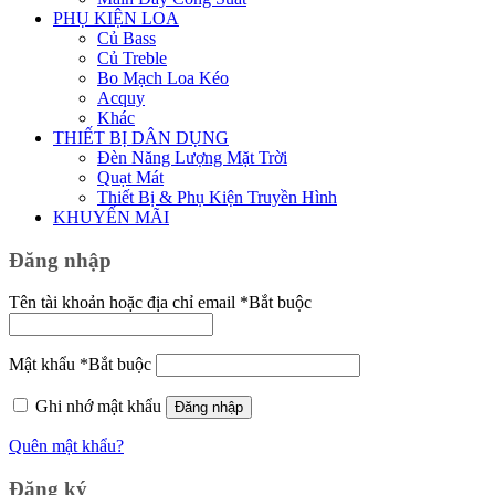
PHỤ KIỆN LOA
Củ Bass
Củ Treble
Bo Mạch Loa Kéo
Acquy
Khác
THIẾT BỊ DÂN DỤNG
Đèn Năng Lượng Mặt Trời
Quạt Mát
Thiết Bị & Phụ Kiện Truyền Hình
KHUYẾN MÃI
Đăng nhập
Tên tài khoản hoặc địa chỉ email
*
Bắt buộc
Mật khẩu
*
Bắt buộc
Ghi nhớ mật khẩu
Đăng nhập
Quên mật khẩu?
Đăng ký