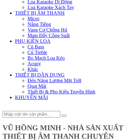
Loa Karaoke Di Động
Loa Karaoke Xách Tay
THIẾT BỊ ÂM THANH
Micro
Nâng Tiếng
Vang Cơ Chống Hú
Main Đẩy Công Suất
PHỤ KIỆN LOA
Củ Bass
Củ Treble
Bo Mạch Loa Kéo
Acquy
Khác
THIẾT BỊ DÂN DỤNG
Đèn Năng Lượng Mặt Trời
Quạt Mát
Thiết Bị & Phụ Kiện Truyền Hình
KHUYẾN MÃI
VŨ HỒNG MINH - NHÀ SẢN XUẤT
THIẾT BỊ ÂM THANH CHUYÊN