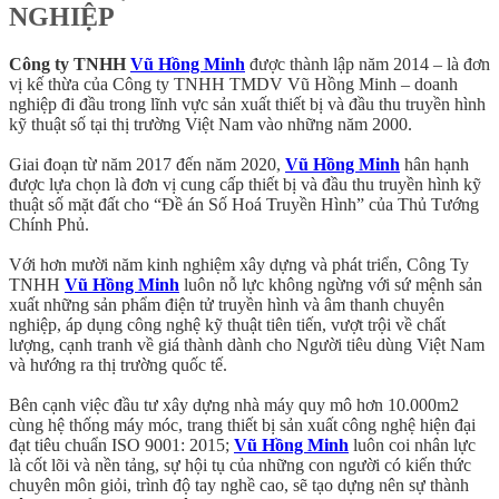
NGHIỆP
Công ty TNHH
Vũ Hồng Minh
được thành lập năm 2014 – là đơn
vị kế thừa của Công ty TNHH TMDV Vũ Hồng Minh – doanh
nghiệp đi đầu trong lĩnh vực sản xuất thiết bị và đầu thu truyền hình
kỹ thuật số tại thị trường Việt Nam vào những năm 2000.
Giai đoạn từ năm 2017 đến năm 2020,
Vũ Hồng Minh
hân hạnh
được lựa chọn là đơn vị cung cấp thiết bị và đầu thu truyền hình kỹ
thuật số mặt đất cho “Đề án Số Hoá Truyền Hình” của Thủ Tướng
Chính Phủ.
Với hơn mười năm kinh nghiệm xây dựng và phát triển, Công Ty
TNHH
Vũ Hồng Minh
luôn nỗ lực không ngừng với sứ mệnh sản
xuất những sản phẩm điện tử truyền hình và âm thanh chuyên
nghiệp, áp dụng công nghệ kỹ thuật tiên tiến, vượt trội về chất
lượng, cạnh tranh về giá thành dành cho Người tiêu dùng Việt Nam
và hướng ra thị trường quốc tế.
Bên cạnh việc đầu tư xây dựng nhà máy quy mô hơn 10.000m2
cùng hệ thống máy móc, trang thiết bị sản xuất công nghệ hiện đại
đạt tiêu chuẩn ISO 9001: 2015;
Vũ Hồng Minh
luôn coi nhân lực
là cốt lõi và nền tảng, sự hội tụ của những con người có kiến thức
chuyên môn giỏi, trình độ tay nghề cao, sẽ tạo dựng nên sự thành