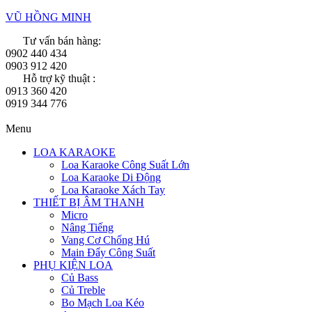
VŨ HỒNG MINH
Tư vấn bán hàng:
0902 440 434
0903 912 420
Hỗ trợ kỹ thuật :
0913 360 420
0919 344 776
Menu
LOA KARAOKE
Loa Karaoke Công Suất Lớn
Loa Karaoke Di Động
Loa Karaoke Xách Tay
THIẾT BỊ ÂM THANH
Micro
Nâng Tiếng
Vang Cơ Chống Hú
Main Đẩy Công Suất
PHỤ KIỆN LOA
Củ Bass
Củ Treble
Bo Mạch Loa Kéo