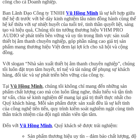
công cho cả Doanh nghiệp.
Ban Lãnh Đạo Công ty TNHH
Vũ Hồng Minh
là sự kết hợp giữa
thế hệ đi trước với bề dày kinh nghiệm lâu năm đồng hành cùng thế
hệ kế thừa với sự nhiệt huyết của tuổi trẻ, tinh thần quyết liệt, sáng
tạo và hiệu quả, Chúng tôi tin tưởng thương hiệu VHM PRO
AUDIO sẽ phát triển bền vững và uy tín trong lĩnh vực sản xuất
thiết bị âm thanh chuyên nghiệp, góp phần nâng cao giá trị sản
phẩm mang thương hiệu Việt đem lại lợi ích cho xã hội và cộng
đồng.
Với slogan “Nhà sản xuất thiết bị âm thanh chuyên nghiệp”, chúng
tôi luôn đặt trọn tâm huyết, trí tuệ và tài năng để phụng sự khách
hàng, đối tác và sự phát triển bền vững của công ty.
Tại
Vũ Hồng Minh
, chúng tôi không chỉ mang đến những sản
phẩm chất lượng cao mà còn luôn lắng nghe, thấu hiểu và tận tình
tư vấn, chia sẻ kinh nghiệm để mang lại giá trị thiết thực nhất cho
Quý khách hàng. Mỗi sản phẩm được sản xuất đều là sự kết tinh
của công nghệ tiên tiến, quy trình kiểm soát nghiêm ngặt cùng tinh
thần trách nhiệm của đội ngũ nhân viên tận tâm.
Đến với
Vũ Hồng Minh
, Quý khách sẽ được trải nghiệm:
Sản phẩm thương hiệu uy tín – đảm bảo chất lượng, độ