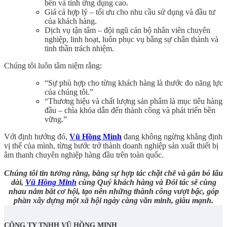
bền và tính ứng dụng cao.
Giá cả hợp lý – tối ưu cho nhu cầu sử dụng và đầu tư
của khách hàng.
Dịch vụ tận tâm – đội ngũ cán bộ nhân viên chuyên
nghiệp, linh hoạt, luôn phục vụ bằng sự chân thành và
tinh thần trách nhiệm.
Chúng tôi luôn tâm niệm rằng:
“Sự phù hợp cho từng khách hàng là thước đo năng lực
của chúng tôi.”
“Thương hiệu và chất lượng sản phẩm là mục tiêu hàng
đầu – chìa khóa dẫn đến thành công và phát triển bền
vững.”
Với định hướng đó,
Vũ Hồng Minh
đang không ngừng khẳng định
vị thế của mình, từng bước trở thành doanh nghiệp sản xuất thiết bị
âm thanh chuyên nghiệp hàng đầu trên toàn quốc.
Chúng tôi tin tưởng rằng, bằng sự hợp tác chặt chẽ và gắn bó lâu
dài,
Vũ Hồng Minh
cùng Quý khách hàng và Đối tác sẽ cùng
nhau nắm bắt cơ hội, tạo nên những thành công vượt bậc, góp
phần xây dựng một xã hội ngày càng văn minh, giàu mạnh.
CÔNG TY TNHH VŨ HỒNG MINH