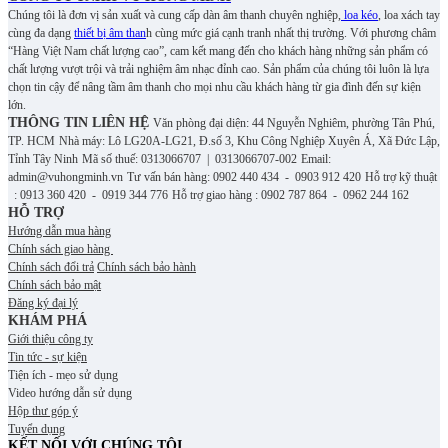
Chúng tôi là đơn vị sản xuất và cung cấp dàn âm thanh chuyên nghiệp,
loa kéo
, loa xách tay
cùng đa dạng
thiết bị âm than
h cùng mức giá cạnh tranh nhất thị trường. Với phương châm
“Hàng Việt Nam chất lượng cao”, cam kết mang đến cho khách hàng những sản phẩm có
chất lượng vượt trội và trải nghiệm âm nhạc đỉnh cao. S
ản phẩm của chúng tôi luôn là lựa
chọn tin cậy để nâng tầm âm thanh cho mọi nhu cầu khách hàng từ gia đình đến sự kiện
lớn.
THÔNG TIN LIÊN HỆ
Văn phòng đại diện: 44 Nguyễn Nghiêm, phường Tân Phú,
TP. HCM
Nhà máy: Lô LG20A-LG21, Đ.số 3, Khu Công Nghiệp Xuyên Á, Xã Đức Lập,
Tỉnh Tây Ninh
Mã số thuế: 0313066707 | 0313066707-002
Email:
admin@vuhongminh.vn
Tư vấn bán hàng: 0902 440 434 - 0903 912 420
Hỗ trợ kỹ thuật
: 0913 360 420 - 0919 344 776
Hỗ trợ giao hàng : 0902 787 864 - 0962 244 162
HỖ TRỢ
Hướng dẫn mua hàng
Chính sách giao hàng
Chính sách đổi trả
Chính sách bảo hành
Chính sách bảo mật
Đăng ký đại lý
KHÁM PHÁ
Giới thiệu công ty
Tin tức - sự kiện
Tiện ích - mẹo sử dụng
Video hướng dẫn sử dụng
Hộp thư góp ý
Tuyển dụng
KẾT NỐI VỚI CHÚNG TÔI