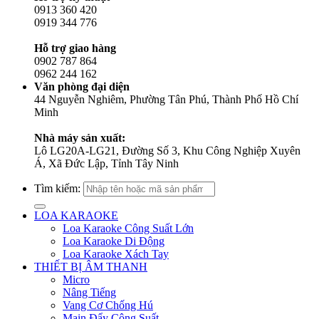
0913 360 420
0919 344 776
Hỗ trợ giao hàng
0902 787 864
0962 244 162
Văn phòng đại diện
44 Nguyễn Nghiêm, Phường Tân Phú, Thành Phố Hồ Chí
Minh
Nhà máy sản xuất:
Lô LG20A-LG21, Đường Số 3, Khu Công Nghiệp Xuyên
Á, Xã Đức Lập, Tỉnh Tây Ninh
Tìm kiếm:
LOA KARAOKE
Loa Karaoke Công Suất Lớn
Loa Karaoke Di Động
Loa Karaoke Xách Tay
THIẾT BỊ ÂM THANH
Micro
Nâng Tiếng
Vang Cơ Chống Hú
Main Đẩy Công Suất