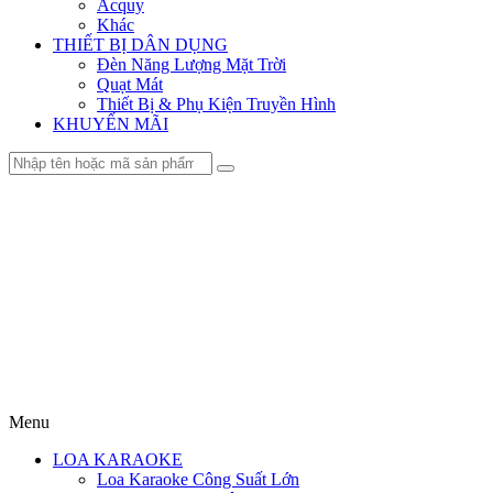
Acquy
Khác
THIẾT BỊ DÂN DỤNG
Đèn Năng Lượng Mặt Trời
Quạt Mát
Thiết Bị & Phụ Kiện Truyền Hình
KHUYẾN MÃI
Menu
LOA KARAOKE
Loa Karaoke Công Suất Lớn