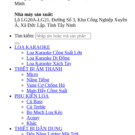
Minh
Nhà máy sản xuất:
Lô LG20A-LG21, Đường Số 3, Khu Công Nghiệp Xuyên
Á, Xã Đức Lập, Tỉnh Tây Ninh
Tìm kiếm:
LOA KARAOKE
Loa Karaoke Công Suất Lớn
Loa Karaoke Di Động
Loa Karaoke Xách Tay
THIẾT BỊ ÂM THANH
Micro
Nâng Tiếng
Vang Cơ Chống Hú
Main Đẩy Công Suất
PHỤ KIỆN LOA
Củ Bass
Củ Treble
Bo Mạch Loa Kéo
Acquy
Khác
THIẾT BỊ DÂN DỤNG
Đèn Năng Lượng Mặt Trời