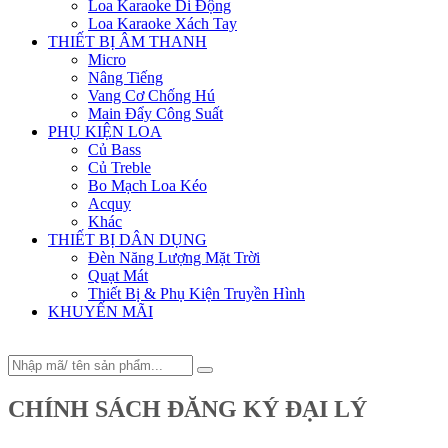
Loa Karaoke Di Động
Loa Karaoke Xách Tay
THIẾT BỊ ÂM THANH
Micro
Nâng Tiếng
Vang Cơ Chống Hú
Main Đẩy Công Suất
PHỤ KIỆN LOA
Củ Bass
Củ Treble
Bo Mạch Loa Kéo
Acquy
Khác
THIẾT BỊ DÂN DỤNG
Đèn Năng Lượng Mặt Trời
Quạt Mát
Thiết Bị & Phụ Kiện Truyền Hình
KHUYẾN MÃI
CHÍNH SÁCH ĐĂNG KÝ ĐẠI LÝ