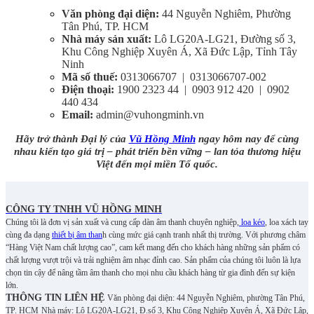
Văn phòng đại diện:
44 Nguyễn Nghiêm, Phường
Tân Phú, TP. HCM
Nhà máy sản xuất:
Lô LG20A-LG21, Đường số 3,
Khu Công Nghiệp Xuyên Á, Xã Đức Lập, Tỉnh Tây
Ninh
Mã số thuế:
0313066707 | 0313066707-002
Điện thoại:
1900 2323 44 | 0903 912 420 | 0902
440 434
Email:
admin@vuhongminh.vn
Hãy trở thành Đại lý của
Vũ Hồng Minh
ngay hôm nay để cùng
nhau kiến tạo giá trị – phát triển bền vững – lan tỏa thương hiệu
Việt đến mọi miền Tổ quốc.
CÔNG TY TNHH VŨ HỒNG MINH
Chúng tôi là đơn vị sản xuất và cung cấp dàn âm thanh chuyên nghiệp,
loa kéo
, loa xách tay
cùng đa dạng
thiết bị âm than
h cùng mức giá cạnh tranh nhất thị trường. Với phương châm
“Hàng Việt Nam chất lượng cao”, cam kết mang đến cho khách hàng những sản phẩm có
chất lượng vượt trội và trải nghiệm âm nhạc đỉnh cao. S
ản phẩm của chúng tôi luôn là lựa
chọn tin cậy để nâng tầm âm thanh cho mọi nhu cầu khách hàng từ gia đình đến sự kiện
lớn.
THÔNG TIN LIÊN HỆ
Văn phòng đại diện: 44 Nguyễn Nghiêm, phường Tân Phú,
TP. HCM
Nhà máy: Lô LG20A-LG21, Đ.số 3, Khu Công Nghiệp Xuyên Á, Xã Đức Lập,