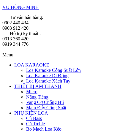
VŨ HỒNG MINH
Tư vấn bán hàng:
0902 440 434
0903 912 420
Hỗ trợ kỹ thuật :
0913 360 420
0919 344 776
Menu
LOA KARAOKE
Loa Karaoke Công Suất Lớn
Loa Karaoke Di Động
Loa Karaoke Xách Tay
THIẾT BỊ ÂM THANH
Micro
Nâng Tiếng
Vang Cơ Chống Hú
Main Đẩy Công Suất
PHỤ KIỆN LOA
Củ Bass
Củ Treble
Bo Mạch Loa Kéo