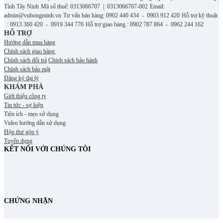
Tỉnh Tây Ninh
Mã số thuế: 0313066707 | 0313066707-002
Email:
admin@vuhongminh.vn
Tư vấn bán hàng: 0902 440 434 - 0903 912 420
Hỗ trợ kỹ thuật
: 0913 360 420 - 0919 344 776
Hỗ trợ giao hàng : 0902 787 864 - 0962 244 162
HỖ TRỢ
Hướng dẫn mua hàng
Chính sách giao hàng
Chính sách đổi trả
Chính sách bảo hành
Chính sách bảo mật
Đăng ký đại lý
KHÁM PHÁ
Giới thiệu công ty
Tin tức - sự kiện
Tiện ích - mẹo sử dụng
Video hướng dẫn sử dụng
Hộp thư góp ý
Tuyển dụng
KẾT NỐI VỚI CHÚNG TÔI
CHỨNG NHẬN