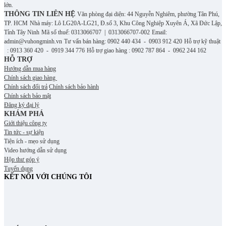
lớn.
THÔNG TIN LIÊN HỆ
Văn phòng đại diện: 44 Nguyễn Nghiêm, phường Tân Phú,
TP. HCM
Nhà máy: Lô LG20A-LG21, Đ.số 3, Khu Công Nghiệp Xuyên Á, Xã Đức Lập,
Tỉnh Tây Ninh
Mã số thuế: 0313066707 | 0313066707-002
Email:
admin@vuhongminh.vn
Tư vấn bán hàng: 0902 440 434 - 0903 912 420
Hỗ trợ kỹ thuật
: 0913 360 420 - 0919 344 776
Hỗ trợ giao hàng : 0902 787 864 - 0962 244 162
HỖ TRỢ
Hướng dẫn mua hàng
Chính sách giao hàng
Chính sách đổi trả
Chính sách bảo hành
Chính sách bảo mật
Đăng ký đại lý
KHÁM PHÁ
Giới thiệu công ty
Tin tức - sự kiện
Tiện ích - mẹo sử dụng
Video hướng dẫn sử dụng
Hộp thư góp ý
Tuyển dụng
KẾT NỐI VỚI CHÚNG TÔI