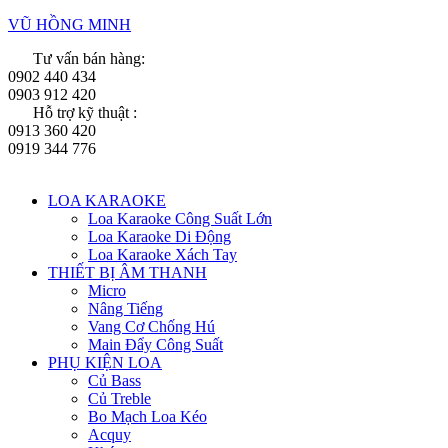
Skip
VŨ HỒNG MINH
to
Tư vấn bán hàng:
content
0902 440 434
0903 912 420
Hỗ trợ kỹ thuật :
0913 360 420
0919 344 776
Menu
LOA KARAOKE
Loa Karaoke Công Suất Lớn
Loa Karaoke Di Động
Loa Karaoke Xách Tay
THIẾT BỊ ÂM THANH
Micro
Nâng Tiếng
Vang Cơ Chống Hú
Main Đẩy Công Suất
PHỤ KIỆN LOA
Củ Bass
Củ Treble
Bo Mạch Loa Kéo
Acquy