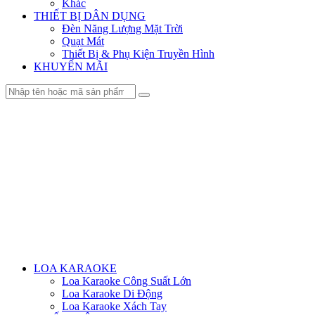
Khác
THIẾT BỊ DÂN DỤNG
Đèn Năng Lượng Mặt Trời
Quạt Mát
Thiết Bị & Phụ Kiện Truyền Hình
KHUYẾN MÃI
Menu
LOA KARAOKE
Loa Karaoke Công Suất Lớn
Loa Karaoke Di Động
Loa Karaoke Xách Tay