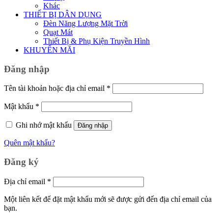
Khác
THIẾT BỊ DÂN DỤNG
Đèn Năng Lượng Mặt Trời
Quạt Mát
Thiết Bị & Phụ Kiện Truyền Hình
KHUYẾN MÃI
Đăng nhập
Bắt
Tên tài khoản hoặc địa chỉ email
*
buộc
Bắt
Mật khẩu
*
buộc
Ghi nhớ mật khẩu
Đăng nhập
Quên mật khẩu?
Đăng ký
Bắt
Địa chỉ email
*
buộc
Một liên kết để đặt mật khẩu mới sẽ được gửi đến địa chỉ email của
bạn.