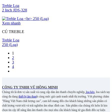
Treble Loa
2 Inch JDS-328
Xem nhanh
CỦ TREBLE
Treble Loa
250 (Lụa)
1
2
3
4
CÔNG TY TNHH VŨ HỒNG MINH
Chúng tôi là đơn vị sản xuất và cung cấp dàn âm thanh chuyên nghiệp,
loa kéo
, loa xách tay
cùng đa dạng
thiết bị âm than
h cùng mức giá cạnh tranh nhất thị trường. Với phương châm
“Hàng Việt Nam chất lượng cao”, cam kết mang đến cho khách hàng những sản phẩm có
chất lượng vượt trội và trải nghiệm âm nhạc đỉnh cao. S
ản phẩm của chúng tôi luôn là lựa
chọn tin cậy để nâng tầm âm thanh cho mọi nhu cầu khách hàng từ gia đình đến sự kiện