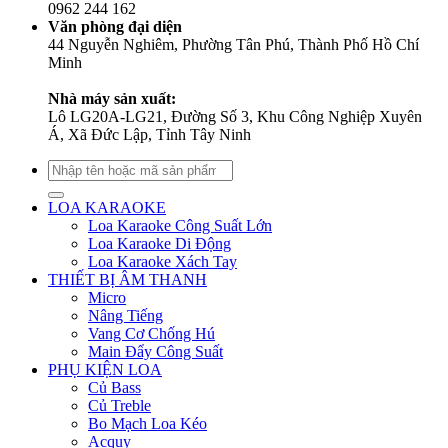
0962 244 162
Văn phòng đại diện
44 Nguyễn Nghiêm, Phường Tân Phú, Thành Phố Hồ Chí
Minh
Nhà máy sản xuất:
Lô LG20A-LG21, Đường Số 3, Khu Công Nghiệp Xuyên
Á, Xã Đức Lập, Tỉnh Tây Ninh
Tìm
kiếm:
LOA KARAOKE
Loa Karaoke Công Suất Lớn
Loa Karaoke Di Động
Loa Karaoke Xách Tay
THIẾT BỊ ÂM THANH
Micro
Nâng Tiếng
Vang Cơ Chống Hú
Main Đẩy Công Suất
PHỤ KIỆN LOA
Củ Bass
Củ Treble
Bo Mạch Loa Kéo
Acquy