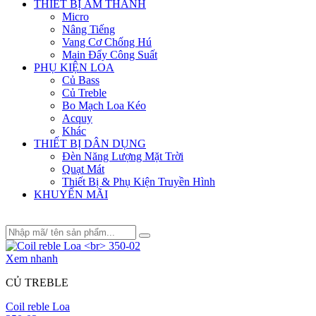
THIẾT BỊ ÂM THANH
Micro
Nâng Tiếng
Vang Cơ Chống Hú
Main Đẩy Công Suất
PHỤ KIỆN LOA
Củ Bass
Củ Treble
Bo Mạch Loa Kéo
Acquy
Khác
THIẾT BỊ DÂN DỤNG
Đèn Năng Lượng Mặt Trời
Quạt Mát
Thiết Bị & Phụ Kiện Truyền Hình
KHUYẾN MÃI
Xem nhanh
CỦ TREBLE
Coil reble Loa