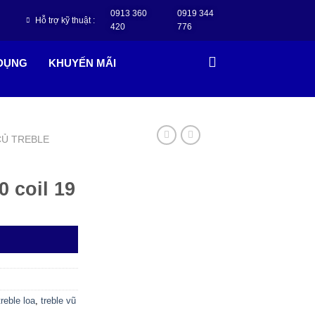
0913 360
0919 344
Hỗ trợ kỹ thuật :
420
776
 DỤNG
KHUYẾN MÃI
CỦ TREBLE
0 coil 19
treble loa
,
treble vũ