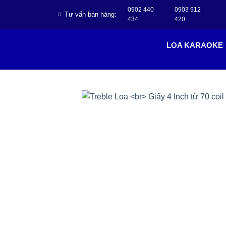
0902 440
0903 912
Tư vấn bán hàng:
434
420
LOA KARAOKE