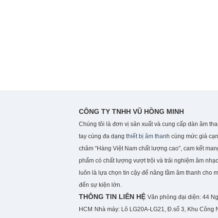
CÔNG TY TNHH VŨ HỒNG MINH
Chúng tôi là đơn vị sản xuất và cung cấp dàn âm th
tay cùng đa dạng
thiết bị âm than
h cùng mức giá cạn
châm “Hàng Việt Nam chất lượng cao”, cam kết ma
phẩm có chất lượng vượt trội và trải nghiệm âm nhạc
luôn là lựa chọn tin cậy để nâng tầm âm thanh cho 
đến sự kiện lớn.
THÔNG TIN LIÊN HỆ
Văn phòng đại diện: 44 N
HCM
Nhà máy: Lô LG20A-LG21, Đ.số 3, Khu Công N