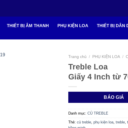
THIẾT BỊ ÂM THANH
PHỤ KIỆN LOA
THIẾT BỊ DÂN
Trang chủ
/
PHỤ KIỆN LOA
/
Treble Loa
Giấy 4 Inch từ 7
BÁO GIÁ
Danh mục:
CỦ TREBLE
Thẻ:
củ treble
,
phụ kiện loa
,
treble
,
hồng minh