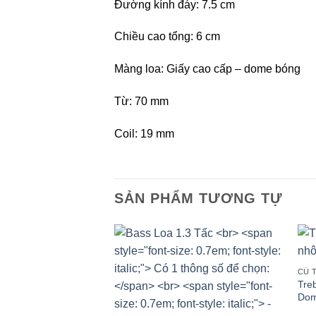
Đường kính đáy: 7.5 cm
Chiều cao tổng: 6 cm
Màng loa: Giấy cao cấp – dome bóng
Từ: 70 mm
Coil: 19 mm
SẢN PHẨM TƯƠNG TỰ
CỦ 
Tre
Dom