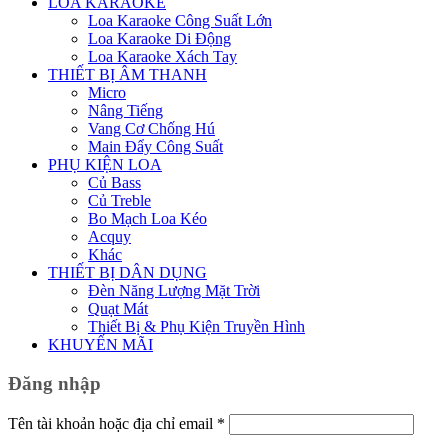
LOA KARAOKE
Loa Karaoke Công Suất Lớn
Loa Karaoke Di Động
Loa Karaoke Xách Tay
THIẾT BỊ ÂM THANH
Micro
Nâng Tiếng
Vang Cơ Chống Hú
Main Đẩy Công Suất
PHỤ KIỆN LOA
Củ Bass
Củ Treble
Bo Mạch Loa Kéo
Acquy
Khác
THIẾT BỊ DÂN DỤNG
Đèn Năng Lượng Mặt Trời
Quạt Mát
Thiết Bị & Phụ Kiện Truyền Hình
KHUYẾN MÃI
Đăng nhập
Bắt
Tên tài khoản hoặc địa chỉ email
*
buộc