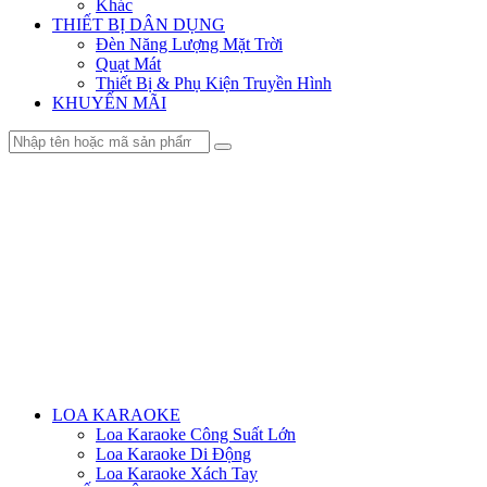
Khác
THIẾT BỊ DÂN DỤNG
Đèn Năng Lượng Mặt Trời
Quạt Mát
Thiết Bị & Phụ Kiện Truyền Hình
KHUYẾN MÃI
Menu
LOA KARAOKE
Loa Karaoke Công Suất Lớn
Loa Karaoke Di Động
Loa Karaoke Xách Tay