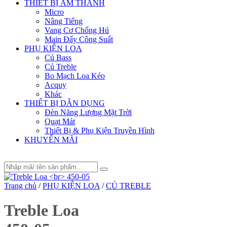
THIẾT BỊ ÂM THANH
Micro
Nâng Tiếng
Vang Cơ Chống Hú
Main Đẩy Công Suất
PHỤ KIỆN LOA
Củ Bass
Củ Treble
Bo Mạch Loa Kéo
Acquy
Khác
THIẾT BỊ DÂN DỤNG
Đèn Năng Lượng Mặt Trời
Quạt Mát
Thiết Bị & Phụ Kiện Truyền Hình
KHUYẾN MÃI
Trang chủ
/
PHỤ KIỆN LOA
/
CỦ TREBLE
Treble Loa