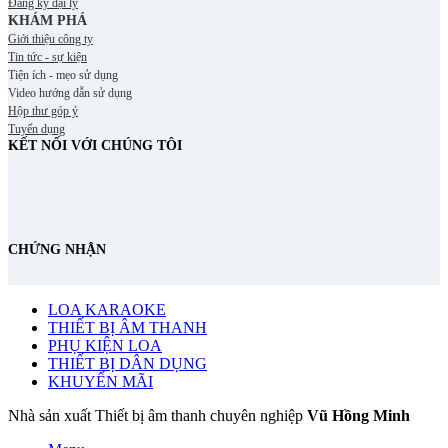
Đăng ký đại lý
KHÁM PHÁ
Giới thiệu công ty
Tin tức - sự kiện
Tiện ích - mẹo sử dụng
Video hướng dẫn sử dụng
Hộp thư góp ý
Tuyển dụng
KẾT NỐI VỚI CHÚNG TÔI
CHỨNG NHẬN
LOA KARAOKE
THIẾT BỊ ÂM THANH
PHỤ KIỆN LOA
THIẾT BỊ DÂN DỤNG
KHUYẾN MÃI
Nhà sản xuất Thiết bị âm thanh chuyên nghiệp
Vũ Hồng Minh