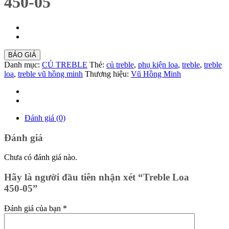
450-05
BÁO GIÁ
Danh mục:
CỦ TREBLE
Thẻ:
củ treble
,
phụ kiện loa
,
treble
,
treble
loa
,
treble vũ hồng minh
Thương hiệu:
Vũ Hồng Minh
Đánh giá (0)
Đánh giá
Chưa có đánh giá nào.
Hãy là người đầu tiên nhận xét “Treble Loa
450-05”
Đánh giá của bạn
*