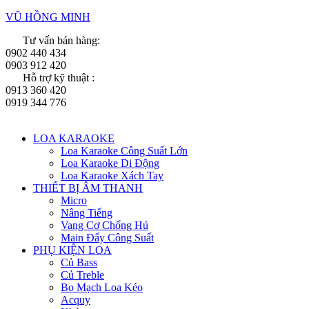
VŨ HỒNG MINH
Tư vấn bán hàng:
0902 440 434
0903 912 420
Hỗ trợ kỹ thuật :
0913 360 420
0919 344 776
Menu
LOA KARAOKE
Loa Karaoke Công Suất Lớn
Loa Karaoke Di Động
Loa Karaoke Xách Tay
THIẾT BỊ ÂM THANH
Micro
Nâng Tiếng
Vang Cơ Chống Hú
Main Đẩy Công Suất
PHỤ KIỆN LOA
Củ Bass
Củ Treble
Bo Mạch Loa Kéo
Acquy