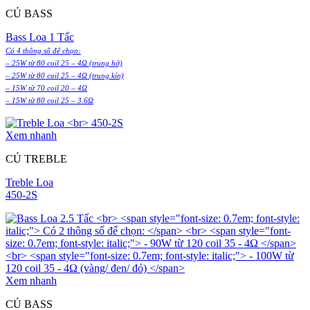
CỦ BASS
Bass Loa 1 Tấc
Có 4 thông số để chọn:
– 25W từ 80 coil 25 – 4Ω (trung hở)
– 25W từ 80 coil 25 – 4Ω (trung kín)
– 15W từ 70 coil 20 – 4Ω
– 15W từ 80 coil 25 – 3.6Ω
Xem nhanh
CỦ TREBLE
Treble Loa
450-2S
Xem nhanh
CỦ BASS