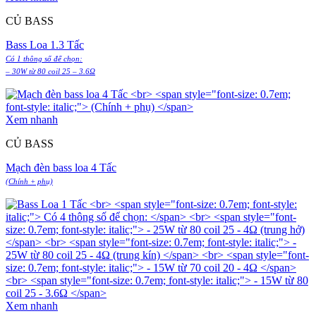
CỦ BASS
Bass Loa 1.3 Tấc
Có 1 thông số để chọn:
– 30W từ 80 coil 25 – 3.6Ω
Xem nhanh
CỦ BASS
Mạch đèn bass loa 4 Tấc
(Chính + phụ)
Xem nhanh