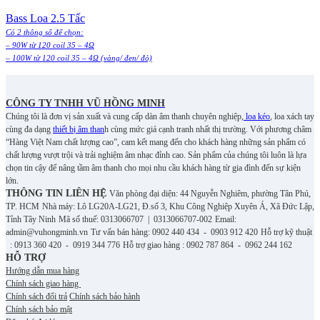
Bass Loa 2.5 Tấc
Có 2 thông số để chọn:
– 90W từ 120 coil 35 – 4Ω
– 100W từ 120 coil 35 – 4Ω (vàng/ đen/ đỏ)
CÔNG TY TNHH VŨ HỒNG MINH
Chúng tôi là đơn vị sản xuất và cung cấp dàn âm thanh chuyên nghiệp,
loa kéo
, loa xách tay
cùng đa dạng
thiết bị âm than
h cùng mức giá cạnh tranh nhất thị trường. Với phương châm
“Hàng Việt Nam chất lượng cao”, cam kết mang đến cho khách hàng những sản phẩm có
chất lượng vượt trội và trải nghiệm âm nhạc đỉnh cao. S
ản phẩm của chúng tôi luôn là lựa
chọn tin cậy để nâng tầm âm thanh cho mọi nhu cầu khách hàng từ gia đình đến sự kiện
lớn.
THÔNG TIN LIÊN HỆ
Văn phòng đại diện: 44 Nguyễn Nghiêm, phường Tân Phú,
TP. HCM
Nhà máy: Lô LG20A-LG21, Đ.số 3, Khu Công Nghiệp Xuyên Á, Xã Đức Lập,
Tỉnh Tây Ninh
Mã số thuế: 0313066707 | 0313066707-002
Email:
admin@vuhongminh.vn
Tư vấn bán hàng: 0902 440 434 - 0903 912 420
Hỗ trợ kỹ thuật
: 0913 360 420 - 0919 344 776
Hỗ trợ giao hàng : 0902 787 864 - 0962 244 162
HỖ TRỢ
Hướng dẫn mua hàng
Chính sách giao hàng
Chính sách đổi trả
Chính sách bảo hành
Chính sách bảo mật