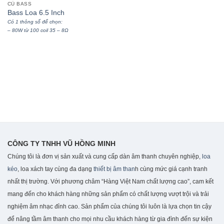
CỦ BASS
Bass Loa 6.5 Inch
Có 1 thông số để chọn:
– 80W từ 100 coil 35 – 8Ω
CÔNG TY TNHH VŨ HỒNG MINH
Chúng tôi là đơn vị sản xuất và cung cấp dàn âm thanh chuyên nghiệp,
loa
kéo
, loa xách tay cùng đa dạng
thiết bị âm than
h cùng mức giá cạnh tranh
nhất thị trường. Với phương châm “Hàng Việt Nam chất lượng cao”, cam kết
mang đến cho khách hàng những sản phẩm có chất lượng vượt trội và trải
nghiệm âm nhạc đỉnh cao. S
ản phẩm của chúng tôi luôn là lựa chọn tin cậy
để nâng tầm âm thanh cho mọi nhu cầu khách hàng từ gia đình đến sự kiện