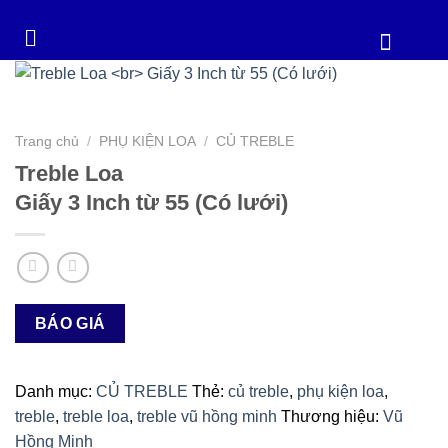
Trang chủ
/
PHỤ KIỆN LOA
/
CỦ TREBLE
Treble Loa
Giấy 3 Inch từ 55 (Có lưới)
BÁO GIÁ
Danh mục:
CỦ TREBLE
Thẻ:
củ treble
,
phụ kiện loa
,
treble
,
treble loa
,
treble vũ hồng minh
Thương hiệu:
Vũ
Hồng Minh