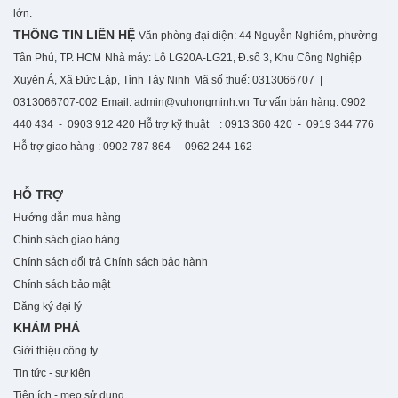
lớn.
THÔNG TIN LIÊN HỆ
Văn phòng đại diện: 44 Nguyễn Nghiêm, phường
Tân Phú, TP. HCM
Nhà máy: Lô LG20A-LG21, Đ.số 3, Khu Công Nghiệp
Xuyên Á, Xã Đức Lập, Tỉnh Tây Ninh
Mã số thuế: 0313066707 |
0313066707-002
Email: admin@vuhongminh.vn
Tư vấn bán hàng: 0902
440 434 - 0903 912 420
Hỗ trợ kỹ thuật : 0913 360 420 - 0919 344 776
Hỗ trợ giao hàng : 0902 787 864 - 0962 244 162
HỖ TRỢ
Hướng dẫn mua hàng
Chính sách giao hàng
Chính sách đổi trả
Chính sách bảo hành
Chính sách bảo mật
Đăng ký đại lý
KHÁM PHÁ
Giới thiệu công ty
Tin tức - sự kiện
Tiện ích - mẹo sử dụng