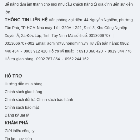
để nâng tầm âm thanh cho mọi nhu cầu khách hàng từ gia đình đến sự kiện
lớn.
THÔNG TIN LIÊN HỆ
Văn phòng đại diện: 44 Nguyễn Nghiêm, phường
Tân Phú, TP. HCM
Nhà máy: Lô LG20A-LG21, Đ.số 3, Khu Công Nghiệp
Xuyên Á, Xã Đức Lập, Tỉnh Tây Ninh
Mã số thuế: 0313066707 |
0313066707-002
Email: admin@vuhongminh.vn
Tư vấn bán hàng: 0902
440 434 - 0903 912 420
Hỗ trợ kỹ thuật : 0913 360 420 - 0919 344 776
Hỗ trợ giao hàng : 0902 787 864 - 0962 244 162
HỖ TRỢ
Hướng dẫn mua hàng
Chính sách giao hàng
Chính sách đổi trả
Chính sách bảo hành
Chính sách bảo mật
Đăng ký đại lý
KHÁM PHÁ
Giới thiệu công ty
Tin tức - sự kiện