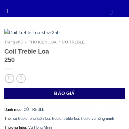
Trang chủ
/
PHỤ KIỆN LOA
/
CỦ TREBLE
Coil Treble Loa
250
BÁO GIÁ
Danh mục:
CỦ TREBLE
Thẻ:
củ treble
,
phụ kiện loa
,
treble
,
treble loa
,
treble vũ hồng minh
Thương hiệu:
Vũ Hồng Minh