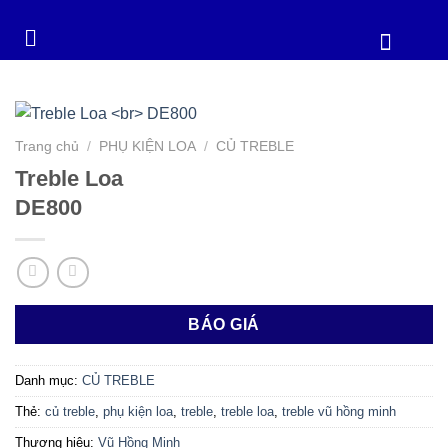
Trang chủ
/
PHỤ KIỆN LOA
/
CỦ TREBLE
Treble Loa
DE800
BÁO GIÁ
Danh mục:
CỦ TREBLE
Thẻ:
củ treble
,
phụ kiện loa
,
treble
,
treble loa
,
treble vũ hồng minh
Thương hiệu:
Vũ Hồng Minh