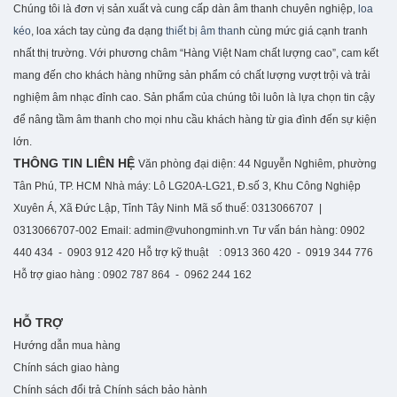
Chúng tôi là đơn vị sản xuất và cung cấp dàn âm thanh chuyên nghiệp,
loa
kéo
, loa xách tay cùng đa dạng
thiết bị âm than
h cùng mức giá cạnh tranh
nhất thị trường. Với phương châm “Hàng Việt Nam chất lượng cao”, cam kết
mang đến cho khách hàng những sản phẩm có chất lượng vượt trội và trải
nghiệm âm nhạc đỉnh cao. S
ản phẩm của chúng tôi luôn là lựa chọn tin cậy
để nâng tầm âm thanh cho mọi nhu cầu khách hàng từ gia đình đến sự kiện
lớn.
THÔNG TIN LIÊN HỆ
Văn phòng đại diện: 44 Nguyễn Nghiêm, phường
Tân Phú, TP. HCM
Nhà máy: Lô LG20A-LG21, Đ.số 3, Khu Công Nghiệp
Xuyên Á, Xã Đức Lập, Tỉnh Tây Ninh
Mã số thuế: 0313066707 |
0313066707-002
Email: admin@vuhongminh.vn
Tư vấn bán hàng: 0902
440 434 - 0903 912 420
Hỗ trợ kỹ thuật : 0913 360 420 - 0919 344 776
Hỗ trợ giao hàng : 0902 787 864 - 0962 244 162
HỖ TRỢ
Hướng dẫn mua hàng
Chính sách giao hàng
Chính sách đổi trả
Chính sách bảo hành