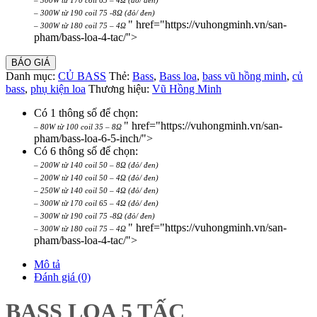
– 300W từ 170 coil 65 – 4Ω (đỏ/ đen)
– 300W từ 190 coil 75 -8Ω (đỏ/ đen)
" href="https://vuhongminh.vn/san-
– 300W từ 180 coil 75 – 4Ω
pham/bass-loa-4-tac/">
BÁO GIÁ
Danh mục:
CỦ BASS
Thẻ:
Bass
,
Bass loa
,
bass vũ hồng minh
,
củ
bass
,
phụ kiện loa
Thương hiệu:
Vũ Hồng Minh
Có 1 thông số để chọn:
" href="https://vuhongminh.vn/san-
– 80W từ 100 coil 35 – 8Ω
pham/bass-loa-6-5-inch/">
Có 6 thông số để chọn:
– 200W từ 140 coil 50 – 8Ω (đỏ/ đen)
– 200W từ 140 coil 50 – 4Ω (đỏ/ đen)
– 250W từ 140 coil 50 – 4Ω (đỏ/ đen)
– 300W từ 170 coil 65 – 4Ω (đỏ/ đen)
– 300W từ 190 coil 75 -8Ω (đỏ/ đen)
" href="https://vuhongminh.vn/san-
– 300W từ 180 coil 75 – 4Ω
pham/bass-loa-4-tac/">
Mô tả
Đánh giá (0)
BASS LOA 5 TẤC