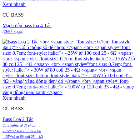
Xem nhanh
CỦ BASS
Mạch đèn bass loa 4 Tấc
(Chính + phụ)
Xem nhanh
CỦ BASS
Bass Loa 2 Tấc
Có 5 thông số để chọn:
– 25W từ 100 coil 25 – 6Ω
– 15Wx2 từ 80 coil 25 – 4Ω