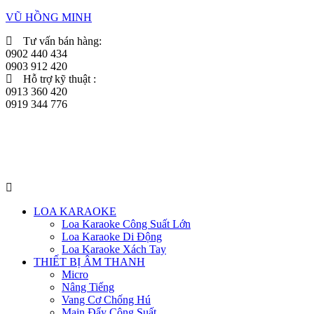
VŨ HỒNG MINH
Tư vấn bán hàng:
0902 440 434
0903 912 420
Hỗ trợ kỹ thuật :
0913 360 420
0919 344 776
Menu
LOA KARAOKE
Loa Karaoke Công Suất Lớn
Loa Karaoke Di Động
Loa Karaoke Xách Tay
THIẾT BỊ ÂM THANH
Micro
Nâng Tiếng
Vang Cơ Chống Hú
Main Đẩy Công Suất