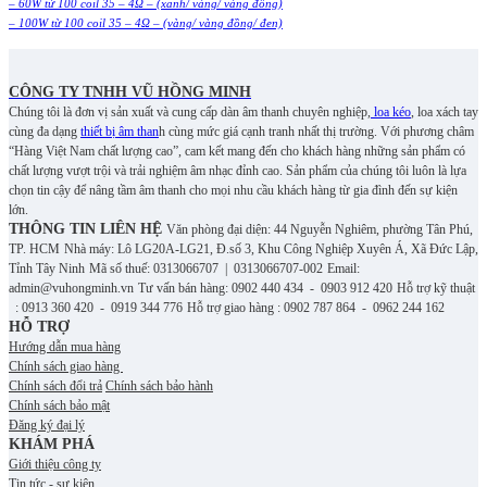
– 60W từ 100 coil 35 – 4Ω – (xanh/ vàng/ vàng đồng)
– 100W từ 100 coil 35 – 4Ω – (vàng/ vàng đồng/ đen)
CÔNG TY TNHH VŨ HỒNG MINH
Chúng tôi là đơn vị sản xuất và cung cấp dàn âm thanh chuyên nghiệp,
loa kéo
, loa xách tay
cùng đa dạng
thiết bị âm than
h cùng mức giá cạnh tranh nhất thị trường. Với phương châm
“Hàng Việt Nam chất lượng cao”, cam kết mang đến cho khách hàng những sản phẩm có
chất lượng vượt trội và trải nghiệm âm nhạc đỉnh cao. S
ản phẩm của chúng tôi luôn là lựa
chọn tin cậy để nâng tầm âm thanh cho mọi nhu cầu khách hàng từ gia đình đến sự kiện
lớn.
THÔNG TIN LIÊN HỆ
Văn phòng đại diện: 44 Nguyễn Nghiêm, phường Tân Phú,
TP. HCM
Nhà máy: Lô LG20A-LG21, Đ.số 3, Khu Công Nghiệp Xuyên Á, Xã Đức Lập,
Tỉnh Tây Ninh
Mã số thuế: 0313066707 | 0313066707-002
Email:
admin@vuhongminh.vn
Tư vấn bán hàng: 0902 440 434 - 0903 912 420
Hỗ trợ kỹ thuật
: 0913 360 420 - 0919 344 776
Hỗ trợ giao hàng : 0902 787 864 - 0962 244 162
HỖ TRỢ
Hướng dẫn mua hàng
Chính sách giao hàng
Chính sách đổi trả
Chính sách bảo hành
Chính sách bảo mật
Đăng ký đại lý
KHÁM PHÁ
Giới thiệu công ty
Tin tức - sự kiện