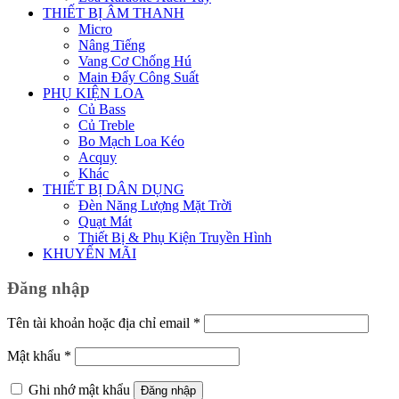
THIẾT BỊ ÂM THANH
Micro
Nâng Tiếng
Vang Cơ Chống Hú
Main Đẩy Công Suất
PHỤ KIỆN LOA
Củ Bass
Củ Treble
Bo Mạch Loa Kéo
Acquy
Khác
THIẾT BỊ DÂN DỤNG
Đèn Năng Lượng Mặt Trời
Quạt Mát
Thiết Bị & Phụ Kiện Truyền Hình
KHUYẾN MÃI
Đăng nhập
Bắt
Tên tài khoản hoặc địa chỉ email
*
buộc
Bắt
Mật khẩu
*
buộc
Ghi nhớ mật khẩu
Đăng nhập