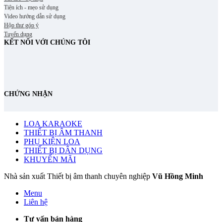
Tiện ích - mẹo sử dụng
Video hướng dẫn sử dụng
Hộp thư góp ý
Tuyển dụng
KẾT NỐI VỚI CHÚNG TÔI
CHỨNG NHẬN
LOA KARAOKE
THIẾT BỊ ÂM THANH
PHỤ KIỆN LOA
THIẾT BỊ DÂN DỤNG
KHUYẾN MÃI
Nhà sản xuất Thiết bị âm thanh chuyên nghiệp
Vũ Hồng Minh
Menu
Liên hệ
Tư vấn bán hàng