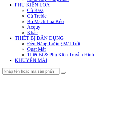
PHỤ KIỆN LOA
Củ Bass
Củ Treble
Bo Mạch Loa Kéo
Acquy
Khác
THIẾT BỊ DÂN DỤNG
Đèn Năng Lượng Mặt Trời
Quạt Mát
Thiết Bị & Phụ Kiện Truyền Hình
KHUYẾN MÃI