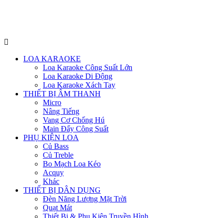
Menu
LOA KARAOKE
Loa Karaoke Công Suất Lớn
Loa Karaoke Di Động
Loa Karaoke Xách Tay
THIẾT BỊ ÂM THANH
Micro
Nâng Tiếng
Vang Cơ Chống Hú
Main Đẩy Công Suất
PHỤ KIỆN LOA
Củ Bass
Củ Treble
Bo Mạch Loa Kéo
Acquy
Khác
THIẾT BỊ DÂN DỤNG
Đèn Năng Lượng Mặt Trời
Quạt Mát
Thiết Bị & Phụ Kiện Truyền Hình