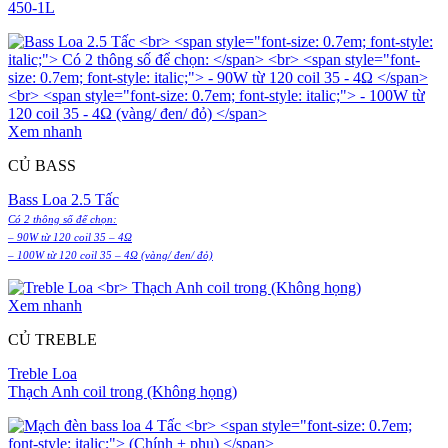
450-1L
Xem nhanh
CỦ BASS
Bass Loa 2.5 Tấc
Có 2 thông số để chọn:
– 90W từ 120 coil 35 – 4Ω
– 100W từ 120 coil 35 – 4Ω (vàng/ đen/ đỏ)
Xem nhanh
CỦ TREBLE
Treble Loa
Thạch Anh coil trong (Không họng)