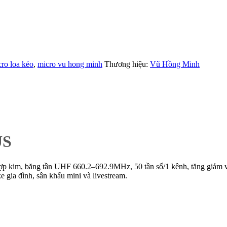
ro loa kéo
,
micro vu hong minh
Thương hiệu:
Vũ Hồng Minh
US
ợp kim, băng tần UHF 660.2–692.9MHz, 50 tần số/1 kênh, tăng giảm 
e gia đình, sân khấu mini và livestream.