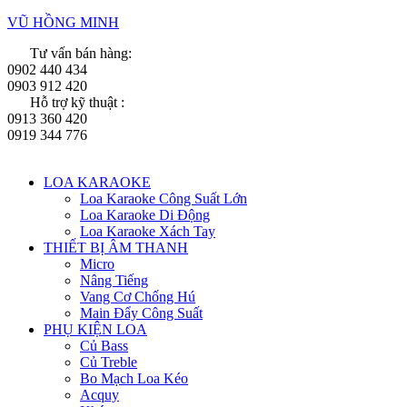
VŨ HỒNG MINH
Tư vấn bán hàng:
0902 440 434
0903 912 420
Hỗ trợ kỹ thuật :
0913 360 420
0919 344 776
Menu
LOA KARAOKE
Loa Karaoke Công Suất Lớn
Loa Karaoke Di Động
Loa Karaoke Xách Tay
THIẾT BỊ ÂM THANH
Micro
Nâng Tiếng
Vang Cơ Chống Hú
Main Đẩy Công Suất
PHỤ KIỆN LOA
Củ Bass
Củ Treble
Bo Mạch Loa Kéo
Acquy