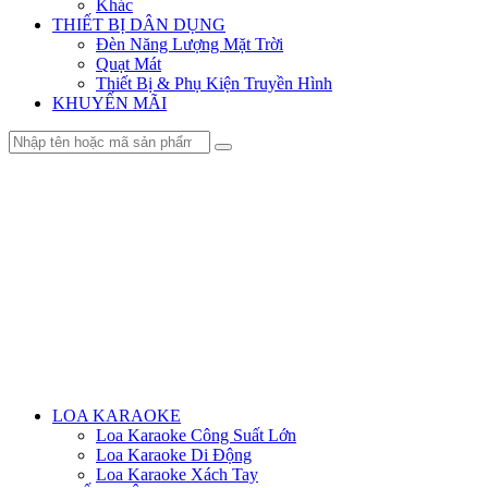
Khác
THIẾT BỊ DÂN DỤNG
Đèn Năng Lượng Mặt Trời
Quạt Mát
Thiết Bị & Phụ Kiện Truyền Hình
KHUYẾN MÃI
Menu
LOA KARAOKE
Loa Karaoke Công Suất Lớn
Loa Karaoke Di Động
Loa Karaoke Xách Tay