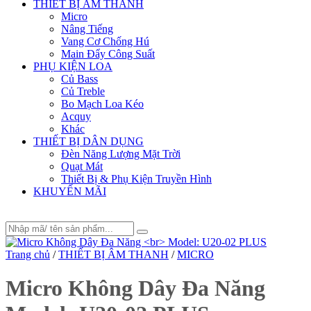
THIẾT BỊ ÂM THANH
Micro
Nâng Tiếng
Vang Cơ Chống Hú
Main Đẩy Công Suất
PHỤ KIỆN LOA
Củ Bass
Củ Treble
Bo Mạch Loa Kéo
Acquy
Khác
THIẾT BỊ DÂN DỤNG
Đèn Năng Lượng Mặt Trời
Quạt Mát
Thiết Bị & Phụ Kiện Truyền Hình
KHUYẾN MÃI
Trang chủ
/
THIẾT BỊ ÂM THANH
/
MICRO
Micro Không Dây Đa Năng