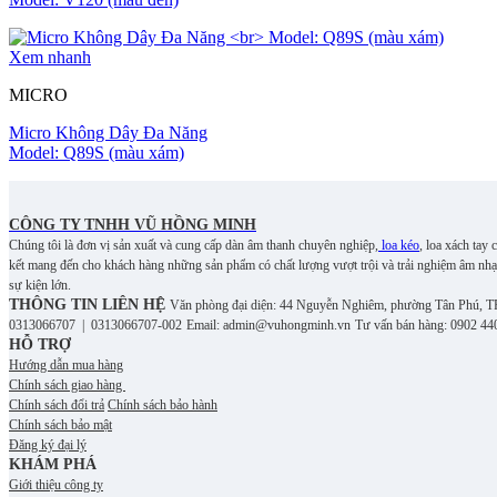
Xem nhanh
MICRO
Micro Không Dây Đa Năng
Model: Q89S (màu xám)
CÔNG TY TNHH VŨ HỒNG MINH
Chúng tôi là đơn vị sản xuất và cung cấp dàn âm thanh chuyên nghiệp,
loa kéo
, loa xách tay
kết mang đến cho khách hàng những sản phẩm có chất lượng vượt trội và trải nghiệm âm nhạ
sự kiện lớn.
THÔNG TIN LIÊN HỆ
Văn phòng đại diện: 44 Nguyễn Nghiêm, phường Tân Phú, 
0313066707 | 0313066707-002
Email: admin@vuhongminh.vn
Tư vấn bán hàng: 0902 44
HỖ TRỢ
Hướng dẫn mua hàng
Chính sách giao hàng
Chính sách đổi trả
Chính sách bảo hành
Chính sách bảo mật
Đăng ký đại lý
KHÁM PHÁ
Giới thiệu công ty