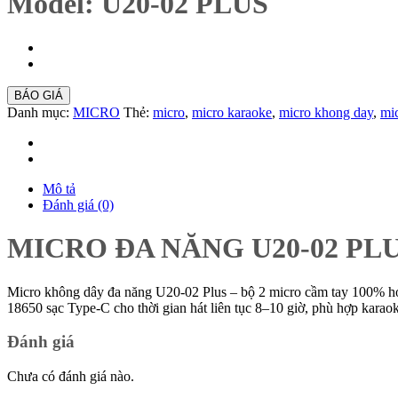
Model: U20-02 PLUS
BÁO GIÁ
Danh mục:
MICRO
Thẻ:
micro
,
micro karaoke
,
micro khong day
,
mic
Mô tả
Đánh giá (0)
MICRO ĐA NĂNG U20-02 PL
Micro không dây đa năng U20-02 Plus – bộ 2 micro cầm tay 100% h
18650 sạc Type-C cho thời gian hát liên tục 8–10 giờ, phù hợp karaok
Đánh giá
Chưa có đánh giá nào.