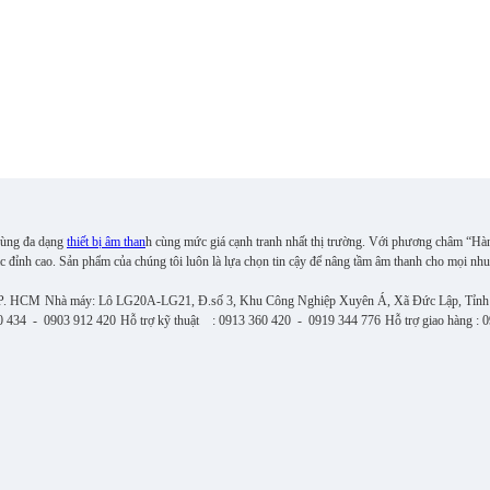
 cùng đa dạng
thiết bị âm than
h cùng mức giá cạnh tranh nhất thị trường. Với phương châm “Hà
c đỉnh cao. S
ản phẩm của chúng tôi luôn là lựa chọn tin cậy để nâng tầm âm thanh cho mọi nhu
TP. HCM
Nhà máy: Lô LG20A-LG21, Đ.số 3, Khu Công Nghiệp Xuyên Á, Xã Đức Lập, Tỉnh
0 434 - 0903 912 420
Hỗ trợ kỹ thuật : 0913 360 420 - 0919 344 776
Hỗ trợ giao hàng :