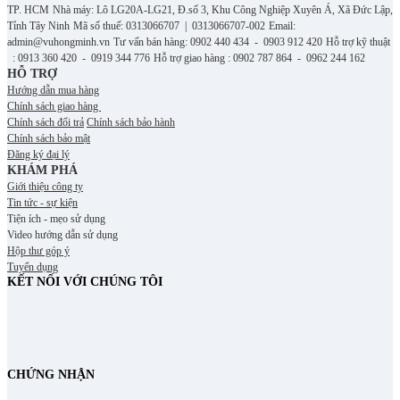
TP. HCM
Nhà máy: Lô LG20A-LG21, Đ.số 3, Khu Công Nghiệp Xuyên Á, Xã Đức Lập,
Tỉnh Tây Ninh
Mã số thuế: 0313066707 | 0313066707-002
Email:
admin@vuhongminh.vn
Tư vấn bán hàng: 0902 440 434 - 0903 912 420
Hỗ trợ kỹ thuật
: 0913 360 420 - 0919 344 776
Hỗ trợ giao hàng : 0902 787 864 - 0962 244 162
HỖ TRỢ
Hướng dẫn mua hàng
Chính sách giao hàng
Chính sách đổi trả
Chính sách bảo hành
Chính sách bảo mật
Đăng ký đại lý
KHÁM PHÁ
Giới thiệu công ty
Tin tức - sự kiện
Tiện ích - mẹo sử dụng
Video hướng dẫn sử dụng
Hộp thư góp ý
Tuyển dụng
KẾT NỐI VỚI CHÚNG TÔI
CHỨNG NHẬN