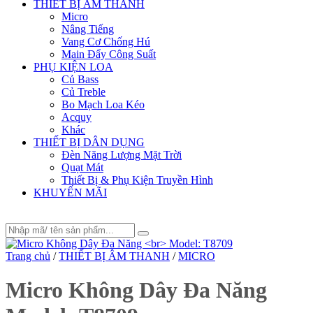
THIẾT BỊ ÂM THANH
Micro
Nâng Tiếng
Vang Cơ Chống Hú
Main Đẩy Công Suất
PHỤ KIỆN LOA
Củ Bass
Củ Treble
Bo Mạch Loa Kéo
Acquy
Khác
THIẾT BỊ DÂN DỤNG
Đèn Năng Lượng Mặt Trời
Quạt Mát
Thiết Bị & Phụ Kiện Truyền Hình
KHUYẾN MÃI
Trang chủ
/
THIẾT BỊ ÂM THANH
/
MICRO
Micro Không Dây Đa Năng