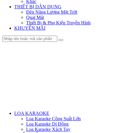
Khác
THIẾT BỊ DÂN DỤNG
Đèn Năng Lượng Mặt Trời
Quạt Mát
Thiết Bị & Phụ Kiện Truyền Hình
KHUYẾN MÃI
Menu
LOA KARAOKE
Loa Karaoke Công Suất Lớn
Loa Karaoke Di Động
Loa Karaoke Xách Tay