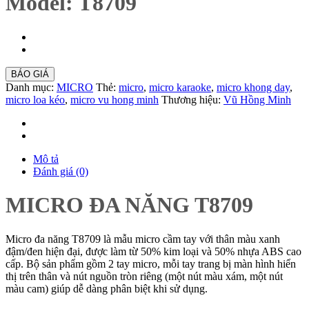
Model: T8709
BÁO GIÁ
Danh mục:
MICRO
Thẻ:
micro
,
micro karaoke
,
micro khong day
,
micro loa kéo
,
micro vu hong minh
Thương hiệu:
Vũ Hồng Minh
Mô tả
Đánh giá (0)
MICRO ĐA NĂNG T8709
Micro đa năng T8709 là mẫu micro cầm tay với thân màu xanh
đậm/đen hiện đại, được làm từ 50% kim loại và 50% nhựa ABS cao
cấp. Bộ sản phẩm gồm 2 tay micro, mỗi tay trang bị màn hình hiển
thị trên thân và nút nguồn tròn riêng (một nút màu xám, một nút
màu cam) giúp dễ dàng phân biệt khi sử dụng.