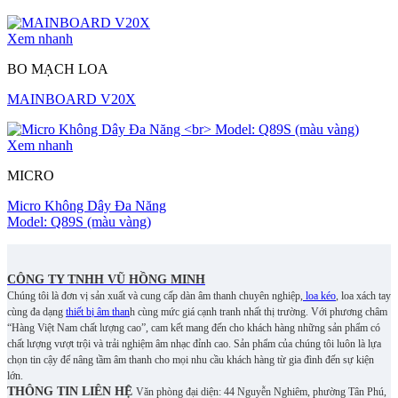
Xem nhanh
BO MẠCH LOA
MAINBOARD V20X
Xem nhanh
MICRO
Micro Không Dây Đa Năng
Model: Q89S (màu vàng)
CÔNG TY TNHH VŨ HỒNG MINH
Chúng tôi là đơn vị sản xuất và cung cấp dàn âm thanh chuyên nghiệp,
loa kéo
, loa xách tay
cùng đa dạng
thiết bị âm than
h cùng mức giá cạnh tranh nhất thị trường. Với phương châm
“Hàng Việt Nam chất lượng cao”, cam kết mang đến cho khách hàng những sản phẩm có
chất lượng vượt trội và trải nghiệm âm nhạc đỉnh cao. S
ản phẩm của chúng tôi luôn là lựa
chọn tin cậy để nâng tầm âm thanh cho mọi nhu cầu khách hàng từ gia đình đến sự kiện
lớn.
THÔNG TIN LIÊN HỆ
Văn phòng đại diện: 44 Nguyễn Nghiêm, phường Tân Phú,