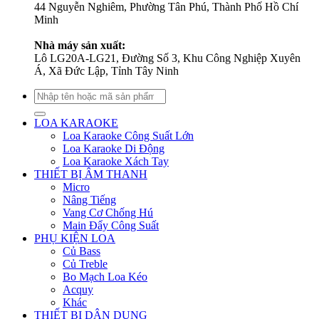
44 Nguyễn Nghiêm, Phường Tân Phú, Thành Phố Hồ Chí
Minh
Nhà máy sản xuất:
Lô LG20A-LG21, Đường Số 3, Khu Công Nghiệp Xuyên
Á, Xã Đức Lập, Tỉnh Tây Ninh
Tìm
kiếm:
LOA KARAOKE
Loa Karaoke Công Suất Lớn
Loa Karaoke Di Động
Loa Karaoke Xách Tay
THIẾT BỊ ÂM THANH
Micro
Nâng Tiếng
Vang Cơ Chống Hú
Main Đẩy Công Suất
PHỤ KIỆN LOA
Củ Bass
Củ Treble
Bo Mạch Loa Kéo
Acquy
Khác
THIẾT BỊ DÂN DỤNG