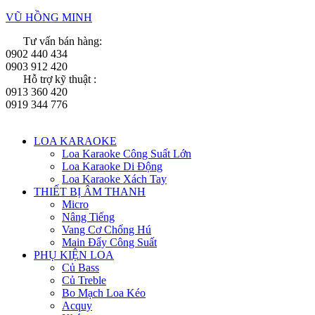
VŨ HỒNG MINH
Tư vấn bán hàng:
0902 440 434
0903 912 420
Hỗ trợ kỹ thuật :
0913 360 420
0919 344 776
Menu
LOA KARAOKE
Loa Karaoke Công Suất Lớn
Loa Karaoke Di Động
Loa Karaoke Xách Tay
THIẾT BỊ ÂM THANH
Micro
Nâng Tiếng
Vang Cơ Chống Hú
Main Đẩy Công Suất
PHỤ KIỆN LOA
Củ Bass
Củ Treble
Bo Mạch Loa Kéo
Acquy