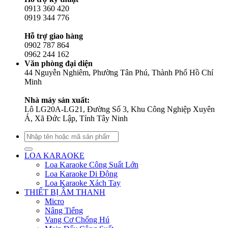
0913 360 420
0919 344 776
Hỗ trợ giao hàng
0902 787 864
0962 244 162
Văn phòng đại diện
44 Nguyễn Nghiêm, Phường Tân Phú, Thành Phố Hồ Chí
Minh
Nhà máy sản xuất:
Lô LG20A-LG21, Đường Số 3, Khu Công Nghiệp Xuyên
Á, Xã Đức Lập, Tỉnh Tây Ninh
Tìm
kiếm:
LOA KARAOKE
Loa Karaoke Công Suất Lớn
Loa Karaoke Di Động
Loa Karaoke Xách Tay
THIẾT BỊ ÂM THANH
Micro
Nâng Tiếng
Vang Cơ Chống Hú