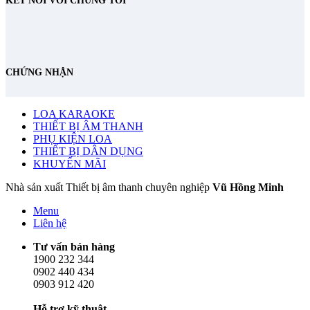
KẾT NỐI VỚI CHÚNG TÔI
CHỨNG NHẬN
LOA KARAOKE
THIẾT BỊ ÂM THANH
PHỤ KIỆN LOA
THIẾT BỊ DÂN DỤNG
KHUYẾN MÃI
Nhà sản xuất Thiết bị âm thanh chuyên nghiệp
Vũ Hồng Minh
Menu
Liên hệ
Tư vấn bán hàng
1900 232 344
0902 440 434
0903 912 420
Hỗ trợ kỹ thuật