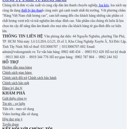
Chúng tôi là đơn vị sản xuất và cung cấp dàn âm thanh chuyên nghiệp,
loa kéo
, loa xách tay
cùng đa dạng
thiết bị âm than
h cùng mức giá cạnh tranh nhất thị trường. Với phương châm
“Hàng Việt Nam chất lượng cao”, cam kết mang đến cho khách hàng những sản phẩm có
chất lượng vượt trội và trải nghiệm âm nhạc đỉnh cao. S
ản phẩm của chúng tôi luôn là lựa
chọn tin cậy để nâng tầm âm thanh cho mọi nhu cầu khách hàng từ gia đình đến sự kiện
lớn.
THÔNG TIN LIÊN HỆ
Văn phòng đại diện: 44 Nguyễn Nghiêm, phường Tân Phú,
TP. HCM
Nhà máy: Lô LG20A-LG21, Đ.số 3, Khu Công Nghiệp Xuyên Á, Xã Đức Lập,
Tỉnh Tây Ninh
Mã số thuế: 0313066707 | 0313066707-002
Email:
admin@vuhongminh.vn
Tư vấn bán hàng: 0902 440 434 - 0903 912 420
Hỗ trợ kỹ thuật
: 0913 360 420 - 0919 344 776
Hỗ trợ giao hàng : 0902 787 864 - 0962 244 162
HỖ TRỢ
Hướng dẫn mua hàng
Chính sách giao hàng
Chính sách đổi trả
Chính sách bảo hành
Chính sách bảo mật
Đăng ký đại lý
KHÁM PHÁ
Giới thiệu công ty
Tin tức - sự kiện
Tiện ích - mẹo sử dụng
Video hướng dẫn sử dụng
Hộp thư góp ý
Tuyển dụng