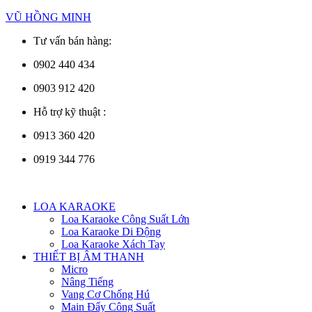
VŨ HỒNG MINH
Tư vấn bán hàng:
0902 440 434
0903 912 420
Hỗ trợ kỹ thuật :
0913 360 420
0919 344 776
Menu
LOA KARAOKE
Loa Karaoke Công Suất Lớn
Loa Karaoke Di Động
Loa Karaoke Xách Tay
THIẾT BỊ ÂM THANH
Micro
Nâng Tiếng
Vang Cơ Chống Hú
Main Đẩy Công Suất