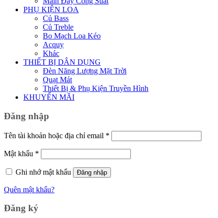
Main Đẩy Công Suất
PHỤ KIỆN LOA
Củ Bass
Củ Treble
Bo Mạch Loa Kéo
Acquy
Khác
THIẾT BỊ DÂN DỤNG
Đèn Năng Lượng Mặt Trời
Quạt Mát
Thiết Bị & Phụ Kiện Truyền Hình
KHUYẾN MÃI
Đăng nhập
Bắt
Tên tài khoản hoặc địa chỉ email
*
buộc
Bắt
Mật khẩu
*
buộc
Ghi nhớ mật khẩu
Đăng nhập
Quên mật khẩu?
Đăng ký