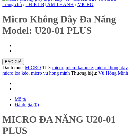
Trang chủ
/
THIẾT BỊ ÂM THANH
/
MICRO
Micro Không Dây Đa Năng
Model: U20-01 PLUS
BÁO GIÁ
Danh mục:
MICRO
Thẻ:
micro
,
micro karaoke
,
micro khong day
,
micro loa kéo
,
micro vu hong minh
Thương hiệu:
Vũ Hồng Minh
Mô tả
Đánh giá (0)
MICRO ĐA NĂNG U20-01
PLUS