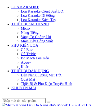
Menu
LOA KARAOKE
Loa Karaoke Công Suất Lớn
Loa Karaoke Di Động
Loa Karaoke Xách Tay
THIẾT BỊ ÂM THANH
Micro
Nâng Tiếng
Vang Cơ Chống Hú
Main Đẩy Công Suất
PHỤ KIỆN LOA
Củ Bass
Củ Treble
Bo Mạch Loa Kéo
Acquy
Khác
THIẾT BỊ DÂN DỤNG
Đèn Năng Lượng Mặt Trời
Quạt Mát
Thiết Bị & Phụ Kiện Truyền Hình
KHUYẾN MÃI