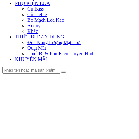
PHỤ KIỆN LOA
Củ Bass
Củ Treble
Bo Mạch Loa Kéo
Acquy
Khác
THIẾT BỊ DÂN DỤNG
Đèn Năng Lượng Mặt Trời
Quạt Mát
Thiết Bị & Phụ Kiện Truyền Hình
KHUYẾN MÃI