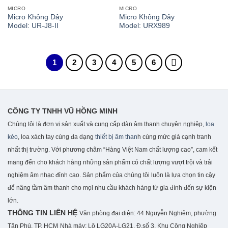
MICRO
MICRO
Micro Không Dây
Micro Không Dây
Model: UR-J8-II
Model: URX989
1
2
3
4
5
6
CÔNG TY TNHH VŨ HỒNG MINH
Chúng tôi là đơn vị sản xuất và cung cấp dàn âm thanh chuyên nghiệp,
loa
kéo
, loa xách tay cùng đa dạng
thiết bị âm than
h cùng mức giá cạnh tranh
nhất thị trường. Với phương châm “Hàng Việt Nam chất lượng cao”, cam kết
mang đến cho khách hàng những sản phẩm có chất lượng vượt trội và trải
nghiệm âm nhạc đỉnh cao. S
ản phẩm của chúng tôi luôn là lựa chọn tin cậy
để nâng tầm âm thanh cho mọi nhu cầu khách hàng từ gia đình đến sự kiện
lớn.
THÔNG TIN LIÊN HỆ
Văn phòng đại diện: 44 Nguyễn Nghiêm, phường
Tân Phú, TP. HCM
Nhà máy: Lô LG20A-LG21, Đ.số 3, Khu Công Nghiệp