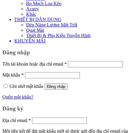
Bo Mạch Loa Kéo
Acquy
Khác
THIẾT BỊ DÂN DỤNG
Đèn Năng Lượng Mặt Trời
Quạt Mát
Thiết Bị & Phụ Kiện Truyền Hình
KHUYẾN MÃI
Đăng nhập
Bắt
Tên tài khoản hoặc địa chỉ email
*
buộc
Bắt
Mật khẩu
*
buộc
Ghi nhớ mật khẩu
Đăng nhập
Quên mật khẩu?
Đăng ký
Bắt
Địa chỉ email
*
buộc
Một liên kết để đặt mật khẩu mới sẽ được gửi đến địa chỉ email của