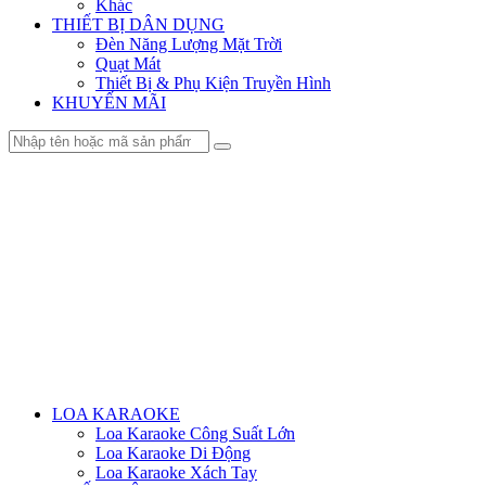
Khác
THIẾT BỊ DÂN DỤNG
Đèn Năng Lượng Mặt Trời
Quạt Mát
Thiết Bị & Phụ Kiện Truyền Hình
KHUYẾN MÃI
Menu
LOA KARAOKE
Loa Karaoke Công Suất Lớn
Loa Karaoke Di Động
Loa Karaoke Xách Tay