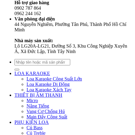
Hỗ trợ giao hàng
0902 787 864
0962 244 162
Văn phòng đại diện
44 Nguyễn Nghiêm, Phường Tân Phú, Thành Phố Hồ Chí
Minh
Nhà máy sản xuất:
Lô LG20A-LG21, Đường Số 3, Khu Công Nghiệp Xuyên
Á, Xã Đức Lập, Tỉnh Tây Ninh
Tìm
kiếm:
LOA KARAOKE
Loa Karaoke Công Suất Lớn
Loa Karaoke Di Động
Loa Karaoke Xách Tay
THIẾT BỊ ÂM THANH
Micro
Nâng Tiếng
Vang Cơ Chống Hú
Main Đẩy Công Suất
PHỤ KIỆN LOA
Củ Bass
Củ Treble