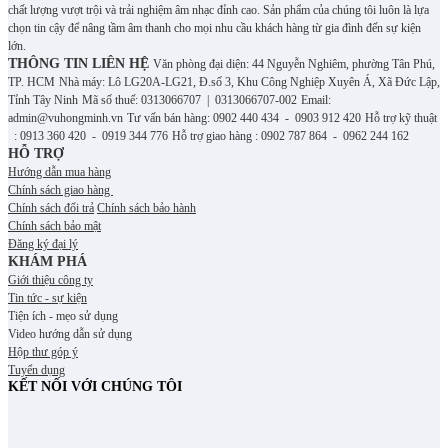
chất lượng vượt trội và trải nghiệm âm nhạc đỉnh cao. S
ản phẩm của chúng tôi luôn là lựa
chọn tin cậy để nâng tầm âm thanh cho mọi nhu cầu khách hàng từ gia đình đến sự kiện
lớn.
THÔNG TIN LIÊN HỆ
Văn phòng đại diện: 44 Nguyễn Nghiêm, phường Tân Phú,
TP. HCM
Nhà máy: Lô LG20A-LG21, Đ.số 3, Khu Công Nghiệp Xuyên Á, Xã Đức Lập,
Tỉnh Tây Ninh
Mã số thuế: 0313066707 | 0313066707-002
Email:
admin@vuhongminh.vn
Tư vấn bán hàng: 0902 440 434 - 0903 912 420
Hỗ trợ kỹ thuật
: 0913 360 420 - 0919 344 776
Hỗ trợ giao hàng : 0902 787 864 - 0962 244 162
HỖ TRỢ
Hướng dẫn mua hàng
Chính sách giao hàng
Chính sách đổi trả
Chính sách bảo hành
Chính sách bảo mật
Đăng ký đại lý
KHÁM PHÁ
Giới thiệu công ty
Tin tức - sự kiện
Tiện ích - mẹo sử dụng
Video hướng dẫn sử dụng
Hộp thư góp ý
Tuyển dụng
KẾT NỐI VỚI CHÚNG TÔI