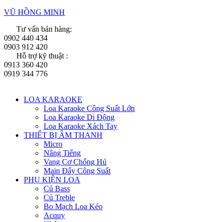
Skip
VŨ HỒNG MINH
to
Tư vấn bán hàng:
content
0902 440 434
0903 912 420
Hỗ trợ kỹ thuật :
0913 360 420
0919 344 776
Menu
LOA KARAOKE
Loa Karaoke Công Suất Lớn
Loa Karaoke Di Động
Loa Karaoke Xách Tay
THIẾT BỊ ÂM THANH
Micro
Nâng Tiếng
Vang Cơ Chống Hú
Main Đẩy Công Suất
PHỤ KIỆN LOA
Củ Bass
Củ Treble
Bo Mạch Loa Kéo
Acquy