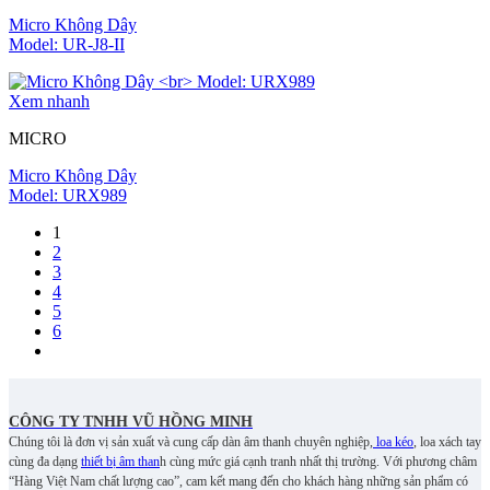
Micro Không Dây
Model: UR-J8-II
Xem nhanh
MICRO
Micro Không Dây
Model: URX989
1
2
3
4
5
6
CÔNG TY TNHH VŨ HỒNG MINH
Chúng tôi là đơn vị sản xuất và cung cấp dàn âm thanh chuyên nghiệp,
loa kéo
, loa xách tay
cùng đa dạng
thiết bị âm than
h cùng mức giá cạnh tranh nhất thị trường. Với phương châm
“Hàng Việt Nam chất lượng cao”, cam kết mang đến cho khách hàng những sản phẩm có