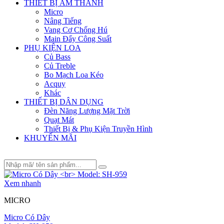
THIẾT BỊ ÂM THANH
Micro
Nâng Tiếng
Vang Cơ Chống Hú
Main Đẩy Công Suất
PHỤ KIỆN LOA
Củ Bass
Củ Treble
Bo Mạch Loa Kéo
Acquy
Khác
THIẾT BỊ DÂN DỤNG
Đèn Năng Lượng Mặt Trời
Quạt Mát
Thiết Bị & Phụ Kiện Truyền Hình
KHUYẾN MÃI
Xem nhanh
MICRO
Micro Có Dây