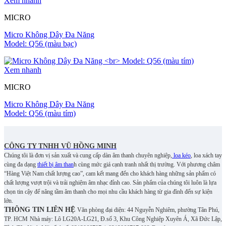
Xem nhanh
MICRO
Micro Không Dây Đa Năng
Model: Q56 (màu bạc)
Xem nhanh
MICRO
Micro Không Dây Đa Năng
Model: Q56 (màu tím)
CÔNG TY TNHH VŨ HỒNG MINH
Chúng tôi là đơn vị sản xuất và cung cấp dàn âm thanh chuyên nghiệp,
loa kéo
, loa xách tay
cùng đa dạng
thiết bị âm than
h cùng mức giá cạnh tranh nhất thị trường. Với phương châm
“Hàng Việt Nam chất lượng cao”, cam kết mang đến cho khách hàng những sản phẩm có
chất lượng vượt trội và trải nghiệm âm nhạc đỉnh cao. S
ản phẩm của chúng tôi luôn là lựa
chọn tin cậy để nâng tầm âm thanh cho mọi nhu cầu khách hàng từ gia đình đến sự kiện
lớn.
THÔNG TIN LIÊN HỆ
Văn phòng đại diện: 44 Nguyễn Nghiêm, phường Tân Phú,
TP. HCM
Nhà máy: Lô LG20A-LG21, Đ.số 3, Khu Công Nghiệp Xuyên Á, Xã Đức Lập,