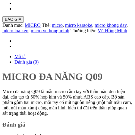
BÁO GIÁ
Danh mục:
MICRO
Thẻ:
micro
,
micro karaoke
,
micro khong day
,
micro loa kéo
,
micro vu hong minh
Thương hiệu:
Vũ Hồng Minh
Mô tả
Đánh giá (0)
MICRO ĐA NĂNG Q09
Micro đa năng Q09 là mẫu micro cầm tay với thân màu đen hiện
đại, cấu tạo từ 50% hợp kim và 50% nhựa ABS cao cấp. Bộ sản
phẩm gồm hai micro, mỗi tay có nút nguồn riêng (một nút màu cam,
một nút màu xám) cùng màn hình hiển thị đặt trên thân giúp quan
sát trạng thái hoạt động.
Đánh giá