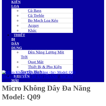
KIỆN
LOA
Củ Bass
Củ Treble
Bo Mạch Loa Kéo
Acquy
Khác
THIẾT
BỊ
DÂN
DỤNG
Đèn Năng Lượng Mặt
Trời
Quạt Mát
Thiết Bị & Phụ Kiện
Truyền Hình
KHUYẾN
Trang chủ
/
THIẾT BỊ ÂM THANH
/
MICRO
MÃI
Micro Không Dây Đa Năng
Model: Q09