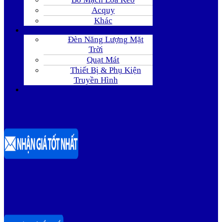
Acquy
Khác
Đèn Năng Lượng Mặt
Trời
Quạt Mát
Thiết Bị & Phụ Kiện
Truyền Hình