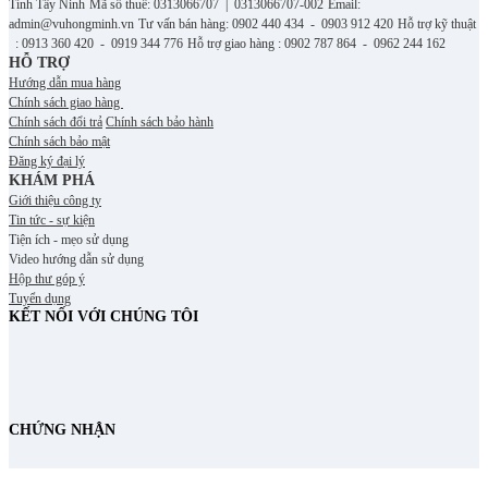
Tỉnh Tây Ninh
Mã số thuế: 0313066707 | 0313066707-002
Email:
admin@vuhongminh.vn
Tư vấn bán hàng: 0902 440 434 - 0903 912 420
Hỗ trợ kỹ thuật
: 0913 360 420 - 0919 344 776
Hỗ trợ giao hàng : 0902 787 864 - 0962 244 162
HỖ TRỢ
Hướng dẫn mua hàng
Chính sách giao hàng
Chính sách đổi trả
Chính sách bảo hành
Chính sách bảo mật
Đăng ký đại lý
KHÁM PHÁ
Giới thiệu công ty
Tin tức - sự kiện
Tiện ích - mẹo sử dụng
Video hướng dẫn sử dụng
Hộp thư góp ý
Tuyển dụng
KẾT NỐI VỚI CHÚNG TÔI
CHỨNG NHẬN