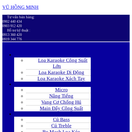
VŨ HỒNG MINH
Tư vấn bán hàng:
0902 440 434
0903 912 420
Hỗ trợ kỹ thuật :
0913 360 420
0919 344 776
Loa Karaoke Công Suất
Lớn
Loa Karaoke Di Động
Loa Karaoke Xách Tay
Micro
Nâng Tiếng
Vang Cơ Chống Hú
Main Đẩy Công Suất
Củ Bass
Củ Treble
Bo Mạch Loa Kéo