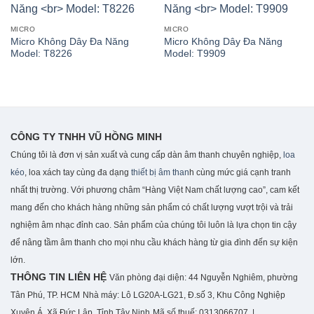
MICRO
MICRO
Micro Không Dây Đa Năng
Micro Không Dây Đa Năng
Model: T8226
Model: T9909
CÔNG TY TNHH VŨ HỒNG MINH
Chúng tôi là đơn vị sản xuất và cung cấp dàn âm thanh chuyên nghiệp,
loa
kéo
, loa xách tay cùng đa dạng
thiết bị âm than
h cùng mức giá cạnh tranh
nhất thị trường. Với phương châm “Hàng Việt Nam chất lượng cao”, cam kết
mang đến cho khách hàng những sản phẩm có chất lượng vượt trội và trải
nghiệm âm nhạc đỉnh cao. S
ản phẩm của chúng tôi luôn là lựa chọn tin cậy
để nâng tầm âm thanh cho mọi nhu cầu khách hàng từ gia đình đến sự kiện
lớn.
THÔNG TIN LIÊN HỆ
Văn phòng đại diện: 44 Nguyễn Nghiêm, phường
Tân Phú, TP. HCM
Nhà máy: Lô LG20A-LG21, Đ.số 3, Khu Công Nghiệp
Xuyên Á, Xã Đức Lập, Tỉnh Tây Ninh
Mã số thuế: 0313066707 |