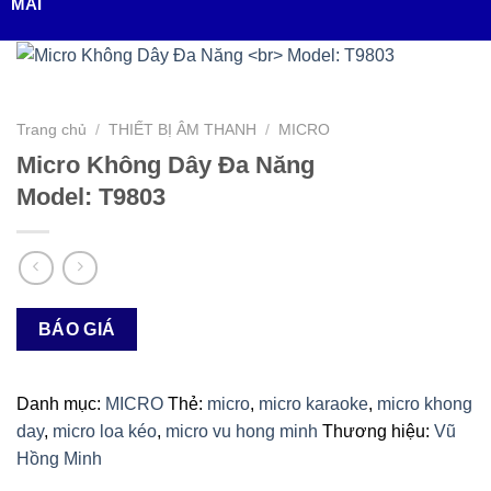
MÃI
Trang chủ
/
THIẾT BỊ ÂM THANH
/
MICRO
Micro Không Dây Đa Năng
Model: T9803
BÁO GIÁ
Danh mục:
MICRO
Thẻ:
micro
,
micro karaoke
,
micro khong
day
,
micro loa kéo
,
micro vu hong minh
Thương hiệu:
Vũ
Hồng Minh