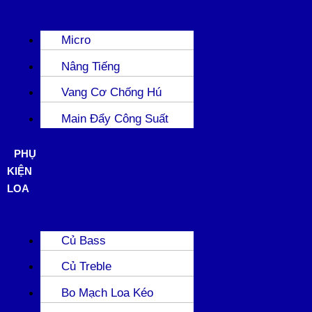
Micro
Nâng Tiếng
Vang Cơ Chống Hú
Main Đẩy Công Suất
PHỤ
KIỆN
LOA
Củ Bass
Củ Treble
Bo Mạch Loa Kéo