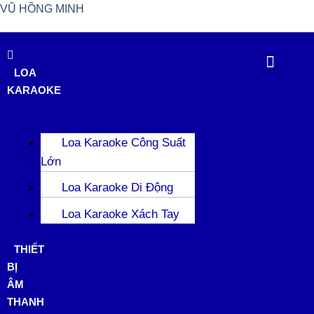
VŨ HỒNG MINH
LOA
KARAOKE
Loa Karaoke Công Suất
Lớn
Loa Karaoke Di Động
Loa Karaoke Xách Tay
THIẾT
BỊ
ÂM
THANH