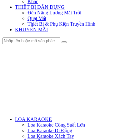
Khác
THIẾT BỊ DÂN DỤNG
Đèn Năng Lượng Mặt Trời
Quạt Mát
Thiết Bị & Phụ Kiện Truyền Hình
KHUYẾN MÃI
Menu
LOA KARAOKE
Loa Karaoke Công Suất Lớn
Loa Karaoke Di Động
Loa Karaoke Xách Tay