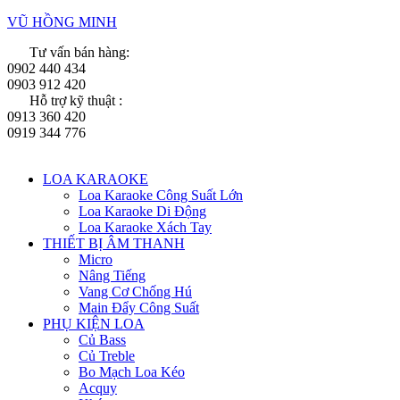
VŨ HỒNG MINH
Tư vấn bán hàng:
0902 440 434
0903 912 420
Hỗ trợ kỹ thuật :
0913 360 420
0919 344 776
Menu
LOA KARAOKE
Loa Karaoke Công Suất Lớn
Loa Karaoke Di Động
Loa Karaoke Xách Tay
THIẾT BỊ ÂM THANH
Micro
Nâng Tiếng
Vang Cơ Chống Hú
Main Đẩy Công Suất
PHỤ KIỆN LOA
Củ Bass
Củ Treble
Bo Mạch Loa Kéo
Acquy