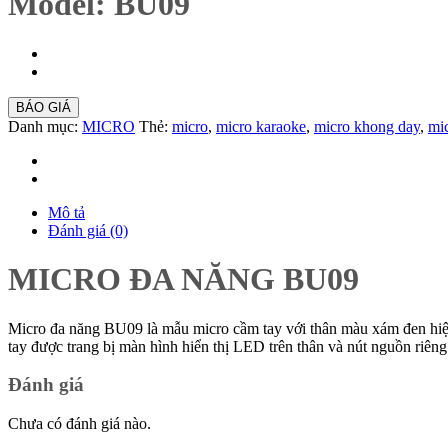
Model: BU09
BÁO GIÁ
Danh mục:
MICRO
Thẻ:
micro
,
micro karaoke
,
micro khong day
,
mic
Mô tả
Đánh giá (0)
MICRO ĐA NĂNG BU09
Micro đa năng BU09 là mẫu micro cầm tay với thân màu xám đen hiệ
tay được trang bị màn hình hiển thị LED trên thân và nút nguồn riê
Đánh giá
Chưa có đánh giá nào.