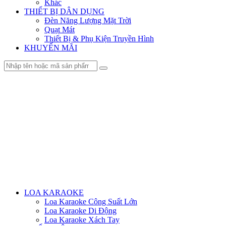
Khác
THIẾT BỊ DÂN DỤNG
Đèn Năng Lượng Mặt Trời
Quạt Mát
Thiết Bị & Phụ Kiện Truyền Hình
KHUYẾN MÃI
Menu
LOA KARAOKE
Loa Karaoke Công Suất Lớn
Loa Karaoke Di Động
Loa Karaoke Xách Tay