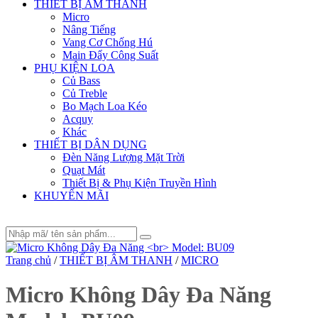
THIẾT BỊ ÂM THANH
Micro
Nâng Tiếng
Vang Cơ Chống Hú
Main Đẩy Công Suất
PHỤ KIỆN LOA
Củ Bass
Củ Treble
Bo Mạch Loa Kéo
Acquy
Khác
THIẾT BỊ DÂN DỤNG
Đèn Năng Lượng Mặt Trời
Quạt Mát
Thiết Bị & Phụ Kiện Truyền Hình
KHUYẾN MÃI
Trang chủ
/
THIẾT BỊ ÂM THANH
/
MICRO
Micro Không Dây Đa Năng