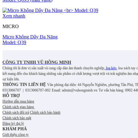
Xem nhanh
MICRO
Micro Không Dây Đa Năng
Model: Q39
CÔNG TY TNHH VŨ HỒNG MINH
Chúng tôi là đơn vị sản xuất và cung cấp dàn âm thanh chuyên nghiệp,
loa kéo
, loa xách tay
kết mang đến cho khách hàng những sản phẩm có chất lượng vượt trội và trải nghiệm âm nhạ
sự kiện lớn.
THÔNG TIN LIÊN HỆ
Văn phòng đại diện: 44 Nguyễn Nghiêm, phường Tân Phú, 
0313066707 | 0313066707-002
Email: admin@vuhongminh.vn
Tư vấn bán hàng: 0902 44
HỖ TRỢ
Hướng dẫn mua hàng
Chính sách giao hàng
Chính sách đổi trả
Chính sách bảo hành
Chính sách bảo mật
Đăng ký đại lý
KHÁM PHÁ
Giới thiệu công ty