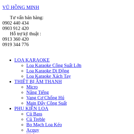
VŨ HỒNG MINH
Tư vấn bán hàng:
0902 440 434
0903 912 420
Hỗ trợ kỹ thuật :
0913 360 420
0919 344 776
Menu
LOA KARAOKE
Loa Karaoke Công Suất Lớn
Loa Karaoke Di Động
Loa Karaoke Xách Tay
THIẾT BỊ ÂM THANH
Micro
Nâng Tiếng
Vang Cơ Chống Hú
Main Đẩy Công Suất
PHỤ KIỆN LOA
Củ Bass
Củ Treble
Bo Mạch Loa Kéo
Acquy