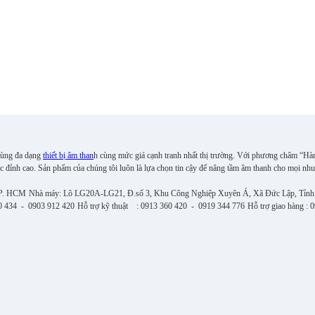
 cùng đa dạng
thiết bị âm than
h cùng mức giá cạnh tranh nhất thị trường. Với phương châm “Hà
c đỉnh cao. S
ản phẩm của chúng tôi luôn là lựa chọn tin cậy để nâng tầm âm thanh cho mọi nhu
TP. HCM
Nhà máy: Lô LG20A-LG21, Đ.số 3, Khu Công Nghiệp Xuyên Á, Xã Đức Lập, Tỉnh
0 434 - 0903 912 420
Hỗ trợ kỹ thuật : 0913 360 420 - 0919 344 776
Hỗ trợ giao hàng :