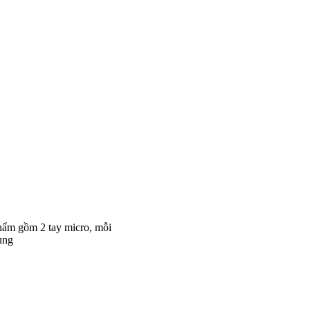
hẩm gồm 2 tay micro, mỗi
ụng