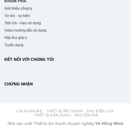
KHÁM PHÁ
Giới thiệu công ty
Tin tức - sự kiện
Tiện ích - mẹo sử dụng
Video hướng dẫn sử dụng
Hộp thư góp ý
Tuyển dụng
KẾT NỐI VỚI CHÚNG TÔI
CHỨNG NHẬN
LOA KARAOKE
THIẾT BỊ ÂM THANH
PHỤ KIỆN LOA
THIẾT BỊ DÂN DỤNG
KHUYẾN MÃI
Nhà sản xuất Thiết bị âm thanh chuyên nghiệp
Vũ Hồng Minh