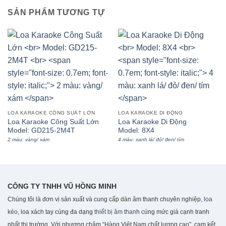
SẢN PHẨM TƯƠNG TỰ
LOA KARAOKE CÔNG SUẤT LỚN
LOA KARAOKE DI ĐỘNG
Loa Karaoke Công Suất Lớn
Loa Karaoke Di Động
Model: GD215-2M4T
Model: 8X4
2 màu: vàng/ xám
4 màu: xanh lá/ đỏ/ đen/ tím
CÔNG TY TNHH VŨ HỒNG MINH
Chúng tôi là đơn vị sản xuất và cung cấp dàn âm thanh chuyên nghiệp,
loa
kéo
, loa xách tay cùng đa dạng
thiết bị âm than
h cùng mức giá cạnh tranh
nhất thị trường. Với phương châm “Hàng Việt Nam chất lượng cao”, cam kết