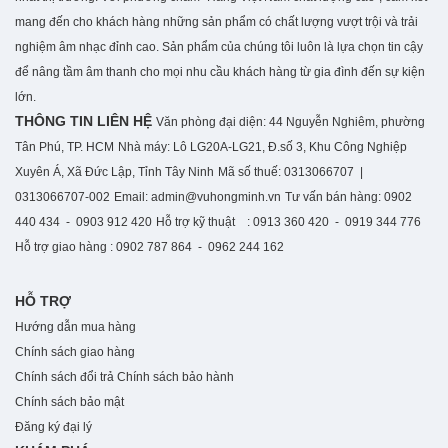
mang đến cho khách hàng những sản phẩm có chất lượng vượt trội và trải
nghiệm âm nhạc đỉnh cao. S
ản phẩm của chúng tôi luôn là lựa chọn tin cậy
để nâng tầm âm thanh cho mọi nhu cầu khách hàng từ gia đình đến sự kiện
lớn.
THÔNG TIN LIÊN HỆ
Văn phòng đại diện: 44 Nguyễn Nghiêm, phường
Tân Phú, TP. HCM
Nhà máy: Lô LG20A-LG21, Đ.số 3, Khu Công Nghiệp
Xuyên Á, Xã Đức Lập, Tỉnh Tây Ninh
Mã số thuế: 0313066707 |
0313066707-002
Email: admin@vuhongminh.vn
Tư vấn bán hàng: 0902
440 434 - 0903 912 420
Hỗ trợ kỹ thuật : 0913 360 420 - 0919 344 776
Hỗ trợ giao hàng : 0902 787 864 - 0962 244 162
HỖ TRỢ
Hướng dẫn mua hàng
Chính sách giao hàng
Chính sách đổi trả
Chính sách bảo hành
Chính sách bảo mật
Đăng ký đại lý