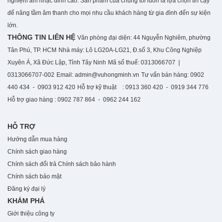
nghiệm âm nhạc đỉnh cao. S
ản phẩm của chúng tôi luôn là lựa chọn tin cậy
để nâng tầm âm thanh cho mọi nhu cầu khách hàng từ gia đình đến sự kiện
lớn.
THÔNG TIN LIÊN HỆ
Văn phòng đại diện: 44 Nguyễn Nghiêm, phường
Tân Phú, TP. HCM
Nhà máy: Lô LG20A-LG21, Đ.số 3, Khu Công Nghiệp
Xuyên Á, Xã Đức Lập, Tỉnh Tây Ninh
Mã số thuế: 0313066707 |
0313066707-002
Email: admin@vuhongminh.vn
Tư vấn bán hàng: 0902
440 434 - 0903 912 420
Hỗ trợ kỹ thuật : 0913 360 420 - 0919 344 776
Hỗ trợ giao hàng : 0902 787 864 - 0962 244 162
HỖ TRỢ
Hướng dẫn mua hàng
Chính sách giao hàng
Chính sách đổi trả
Chính sách bảo hành
Chính sách bảo mật
Đăng ký đại lý
KHÁM PHÁ
Giới thiệu công ty