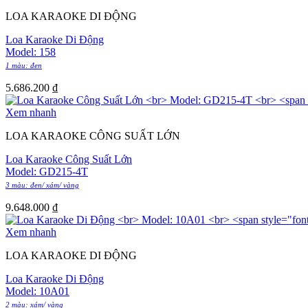
LOA KARAOKE DI ĐỘNG
Loa Karaoke Di Động
Model: 158
1 màu: đen
5.686.200
₫
Xem nhanh
LOA KARAOKE CÔNG SUẤT LỚN
Loa Karaoke Công Suất Lớn
Model: GD215-4T
3 màu: đen/ xám/ vàng
9.648.000
₫
Xem nhanh
LOA KARAOKE DI ĐỘNG
Loa Karaoke Di Động
Model: 10A01
2 màu: xám/ vàng