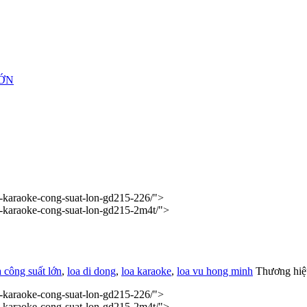
ỚN
a-karaoke-cong-suat-lon-gd215-226/">
a-karaoke-cong-suat-lon-gd215-2m4t/">
a công suất lớn
,
loa di dong
,
loa karaoke
,
loa vu hong minh
Thương hiệ
a-karaoke-cong-suat-lon-gd215-226/">
a-karaoke-cong-suat-lon-gd215-2m4t/">