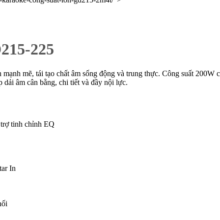
15-225
 mạnh mẽ, tái tạo chất âm sống động và trung thực. Công suất 200W c
 dải âm cân bằng, chi tiết và đầy nội lực.
rợ tinh chỉnh EQ
ar In
nối