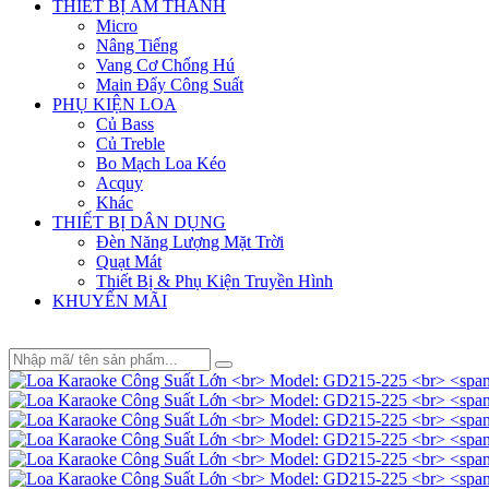
THIẾT BỊ ÂM THANH
Micro
Nâng Tiếng
Vang Cơ Chống Hú
Main Đẩy Công Suất
PHỤ KIỆN LOA
Củ Bass
Củ Treble
Bo Mạch Loa Kéo
Acquy
Khác
THIẾT BỊ DÂN DỤNG
Đèn Năng Lượng Mặt Trời
Quạt Mát
Thiết Bị & Phụ Kiện Truyền Hình
KHUYẾN MÃI