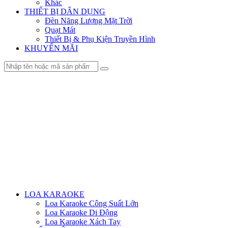
Khác
THIẾT BỊ DÂN DỤNG
Đèn Năng Lượng Mặt Trời
Quạt Mát
Thiết Bị & Phụ Kiện Truyền Hình
KHUYẾN MÃI
Menu
LOA KARAOKE
Loa Karaoke Công Suất Lớn
Loa Karaoke Di Động
Loa Karaoke Xách Tay