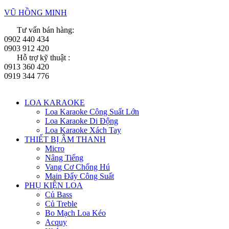
VŨ HỒNG MINH
Tư vấn bán hàng:
0902 440 434
0903 912 420
Hỗ trợ kỹ thuật :
0913 360 420
0919 344 776
Menu
LOA KARAOKE
Loa Karaoke Công Suất Lớn
Loa Karaoke Di Động
Loa Karaoke Xách Tay
THIẾT BỊ ÂM THANH
Micro
Nâng Tiếng
Vang Cơ Chống Hú
Main Đẩy Công Suất
PHỤ KIỆN LOA
Củ Bass
Củ Treble
Bo Mạch Loa Kéo
Acquy