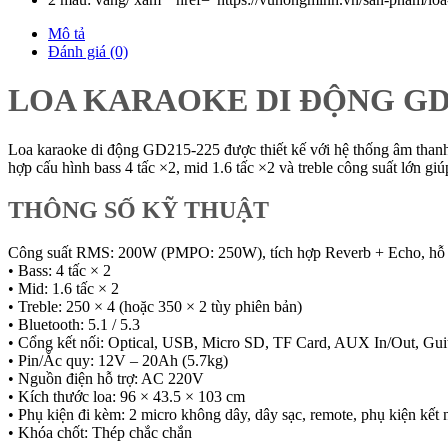
Mô tả
Đánh giá (0)
LOA KARAOKE DI ĐỘNG GD2
Loa karaoke di động GD215-225 được thiết kế với hệ thống âm thanh
hợp cấu hình bass 4 tấc ×2, mid 1.6 tấc ×2 và treble công suất lớn giúp
THÔNG SỐ KỸ THUẬT
Công suất RMS: 200W (PMPO: 250W), tích hợp Reverb + Echo, hỗ t
• Bass: 4 tấc × 2
• Mid: 1.6 tấc × 2
• Treble: 250 × 4 (hoặc 350 × 2 tùy phiên bản)
• Bluetooth: 5.1 / 5.3
• Cổng kết nối: Optical, USB, Micro SD, TF Card, AUX In/Out, Guit
• Pin/Ắc quy: 12V – 20Ah (5.7kg)
• Nguồn điện hỗ trợ: AC 220V
• Kích thước loa: 96 × 43.5 × 103 cm
• Phụ kiện đi kèm: 2 micro không dây, dây sạc, remote, phụ kiện kết 
• Khóa chốt: Thép chắc chắn