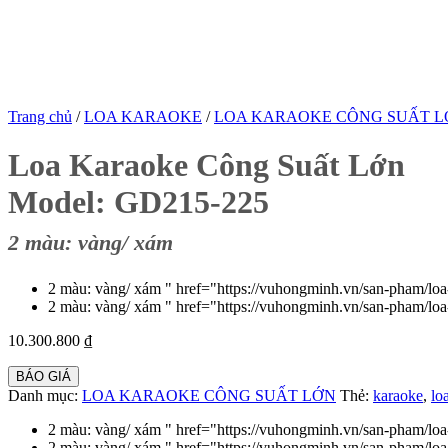
Trang chủ
/
LOA KARAOKE
/
LOA KARAOKE CÔNG SUẤT L
Loa Karaoke Công Suất Lớn
Model: GD215-225
2 màu: vàng/ xám
2 màu: vàng/ xám " href="https://vuhongminh.vn/san-pham/lo
2 màu: vàng/ xám " href="https://vuhongminh.vn/san-pham/lo
10.300.800
₫
BÁO GIÁ
Danh mục:
LOA KARAOKE CÔNG SUẤT LỚN
Thẻ:
karaoke
,
lo
2 màu: vàng/ xám " href="https://vuhongminh.vn/san-pham/lo
2 màu: vàng/ xám " href="https://vuhongminh.vn/san-pham/lo