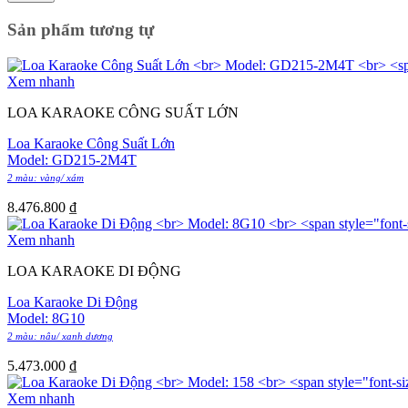
Sản phẩm tương tự
Xem nhanh
LOA KARAOKE CÔNG SUẤT LỚN
Loa Karaoke Công Suất Lớn
Model: GD215-2M4T
2 màu: vàng/ xám
8.476.800
₫
Xem nhanh
LOA KARAOKE DI ĐỘNG
Loa Karaoke Di Động
Model: 8G10
2 màu: nâu/ xanh dương
5.473.000
₫
Xem nhanh