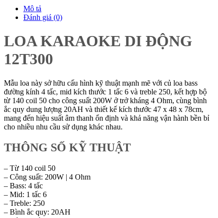
Mô tả
Đánh giá (0)
LOA KARAOKE DI ĐỘNG
12T300
Mẫu loa này sở hữu cấu hình kỹ thuật mạnh mẽ với củ loa bass
đường kính 4 tấc, mid kích thước 1 tấc 6 và treble 250, kết hợp bộ
từ 140 coil 50 cho công suất 200W ở trở kháng 4 Ohm, cùng bình
ắc quy dung lượng 20AH và thiết kế kích thước 47 x 48 x 78cm,
mang đến hiệu suất âm thanh ổn định và khả năng vận hành bền bỉ
cho nhiều nhu cầu sử dụng khác nhau.
THÔNG SỐ KỸ THUẬT
– Từ 140 coil 50
– Công suất: 200W | 4 Ohm
– Bass: 4 tấc
– Mid: 1 tấc 6
– Treble: 250
– Bình ắc quy: 20AH