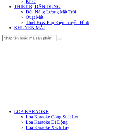
Khác
THIẾT BỊ DÂN DỤNG
Đèn Năng Lượng Mặt Trời
Quạt Mát
Thiết Bị & Phụ Kiện Truyền Hình
KHUYẾN MÃI
Menu
LOA KARAOKE
Loa Karaoke Công Suất Lớn
Loa Karaoke Di Động
Loa Karaoke Xách Tay