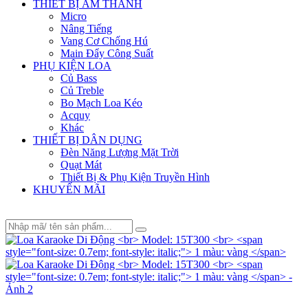
THIẾT BỊ ÂM THANH
Micro
Nâng Tiếng
Vang Cơ Chống Hú
Main Đẩy Công Suất
PHỤ KIỆN LOA
Củ Bass
Củ Treble
Bo Mạch Loa Kéo
Acquy
Khác
THIẾT BỊ DÂN DỤNG
Đèn Năng Lượng Mặt Trời
Quạt Mát
Thiết Bị & Phụ Kiện Truyền Hình
KHUYẾN MÃI