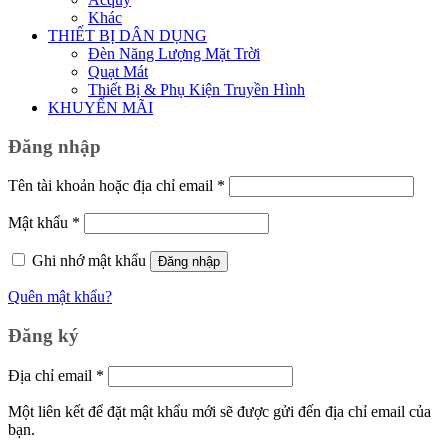
Khác
THIẾT BỊ DÂN DỤNG
Đèn Năng Lượng Mặt Trời
Quạt Mát
Thiết Bị & Phụ Kiện Truyền Hình
KHUYẾN MÃI
Đăng nhập
Bắt
Tên tài khoản hoặc địa chỉ email
*
buộc
Bắt
Mật khẩu
*
buộc
Ghi nhớ mật khẩu
Đăng nhập
Quên mật khẩu?
Đăng ký
Bắt
Địa chỉ email
*
buộc
Một liên kết để đặt mật khẩu mới sẽ được gửi đến địa chỉ email của
bạn.