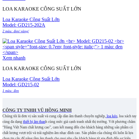
LOA KARAOKE CÔNG SUẤT LỚN
Loa Karaoke Công Suất Lớn
Model: GD215-202A
2 màu: đen/ vàng/
Xem nhanh
LOA KARAOKE CÔNG SUẤT LỚN
Loa Karaoke Công Suất Lớn
Model: GD215-02
1 màu: đen
CÔNG TY TNHH VŨ HỒNG MINH
Chúng tôi là đơn vị sản xuất và cung cấp dàn âm thanh chuyên nghiệp,
loa kéo
, loa xách tay
cùng đa dạng
thiết bị âm than
h cùng mức giá cạnh tranh nhất thị trường. Với phương châm
“Hàng Việt Nam chất lượng cao”, cam kết mang đến cho khách hàng những sản phẩm có
chất lượng vượt trội và trải nghiệm âm nhạc đỉnh cao. S
ản phẩm của chúng tôi luôn là lựa
chọn tin cậy để nâng tầm âm thanh cho mọi nhu cầu khách hàng từ gia đình đến sự kiện