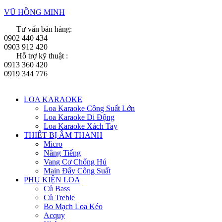
VŨ HỒNG MINH
Tư vấn bán hàng:
0902 440 434
0903 912 420
Hỗ trợ kỹ thuật :
0913 360 420
0919 344 776
Menu
LOA KARAOKE
Loa Karaoke Công Suất Lớn
Loa Karaoke Di Động
Loa Karaoke Xách Tay
THIẾT BỊ ÂM THANH
Micro
Nâng Tiếng
Vang Cơ Chống Hú
Main Đẩy Công Suất
PHỤ KIỆN LOA
Củ Bass
Củ Treble
Bo Mạch Loa Kéo
Acquy