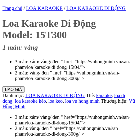
Trang chủ
/
LOA KARAOKE
/
LOA KARAOKE DI ĐỘNG
Loa Karaoke Di Động
Model: 15T300
1 màu: vàng
3 màu: xám/ vàng/ đen " href="https://vuhongminh.vn/san-
pham/loa-karaoke-di-dong-15t04/">
2 màu: vàng/ đen " href="https://vuhongminh.vn/san-
pham/loa-karaoke-di-dong-300g/">
BÁO GIÁ
Danh mục:
LOA KARAOKE DI ĐỘNG
Thẻ:
karaoke
,
loa di
dong
,
loa karaoke kéo
,
loa keo
,
loa vu hong minh
Thương hiệu:
Vũ
Hồng Minh
3 màu: xám/ vàng/ đen " href="https://vuhongminh.vn/san-
pham/loa-karaoke-di-dong-15t04/">
2 màu: vàng/ đen " href="https://vuhongminh.vn/san-
pham/loa-karaoke-di-dong-300g/">