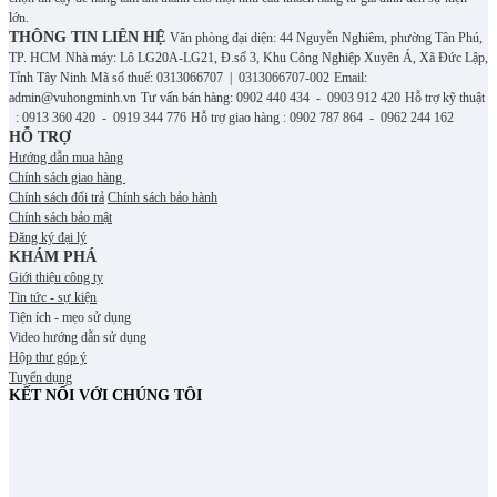
lớn.
THÔNG TIN LIÊN HỆ
Văn phòng đại diện: 44 Nguyễn Nghiêm, phường Tân Phú,
TP. HCM
Nhà máy: Lô LG20A-LG21, Đ.số 3, Khu Công Nghiệp Xuyên Á, Xã Đức Lập,
Tỉnh Tây Ninh
Mã số thuế: 0313066707 | 0313066707-002
Email:
admin@vuhongminh.vn
Tư vấn bán hàng: 0902 440 434 - 0903 912 420
Hỗ trợ kỹ thuật
: 0913 360 420 - 0919 344 776
Hỗ trợ giao hàng : 0902 787 864 - 0962 244 162
HỖ TRỢ
Hướng dẫn mua hàng
Chính sách giao hàng
Chính sách đổi trả
Chính sách bảo hành
Chính sách bảo mật
Đăng ký đại lý
KHÁM PHÁ
Giới thiệu công ty
Tin tức - sự kiện
Tiện ích - mẹo sử dụng
Video hướng dẫn sử dụng
Hộp thư góp ý
Tuyển dụng
KẾT NỐI VỚI CHÚNG TÔI