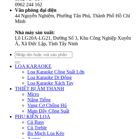
0962 244 162
Văn phòng đại diện
44 Nguyễn Nghiêm, Phường Tân Phú, Thành Phố Hồ Chí
Minh
Nhà máy sản xuất:
Lô LG20A-LG21, Đường Số 3, Khu Công Nghiệp Xuyên
Á, Xã Đức Lập, Tỉnh Tây Ninh
Tìm
kiếm:
LOA KARAOKE
Loa Karaoke Công Suất Lớn
Loa Karaoke Di Động
Loa Karaoke Xách Tay
THIẾT BỊ ÂM THANH
Micro
Nâng Tiếng
Vang Cơ Chống Hú
Main Đẩy Công Suất
PHỤ KIỆN LOA
Củ Bass
Củ Treble
Bo Mạch Loa Kéo
Acquy