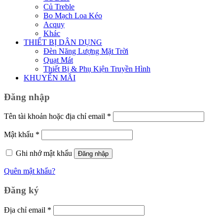
Củ Treble
Bo Mạch Loa Kéo
Acquy
Khác
THIẾT BỊ DÂN DỤNG
Đèn Năng Lượng Mặt Trời
Quạt Mát
Thiết Bị & Phụ Kiện Truyền Hình
KHUYẾN MÃI
Đăng nhập
Bắt
Tên tài khoản hoặc địa chỉ email
*
buộc
Bắt
Mật khẩu
*
buộc
Ghi nhớ mật khẩu
Đăng nhập
Quên mật khẩu?
Đăng ký
Bắt
Địa chỉ email
*
buộc