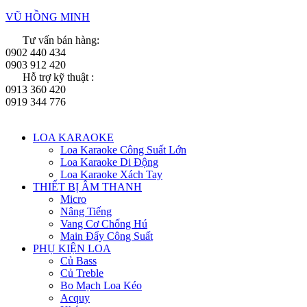
Skip
VŨ HỒNG MINH
to
Tư vấn bán hàng:
content
0902 440 434
0903 912 420
Hỗ trợ kỹ thuật :
0913 360 420
0919 344 776
Menu
LOA KARAOKE
Loa Karaoke Công Suất Lớn
Loa Karaoke Di Động
Loa Karaoke Xách Tay
THIẾT BỊ ÂM THANH
Micro
Nâng Tiếng
Vang Cơ Chống Hú
Main Đẩy Công Suất
PHỤ KIỆN LOA
Củ Bass
Củ Treble
Bo Mạch Loa Kéo
Acquy