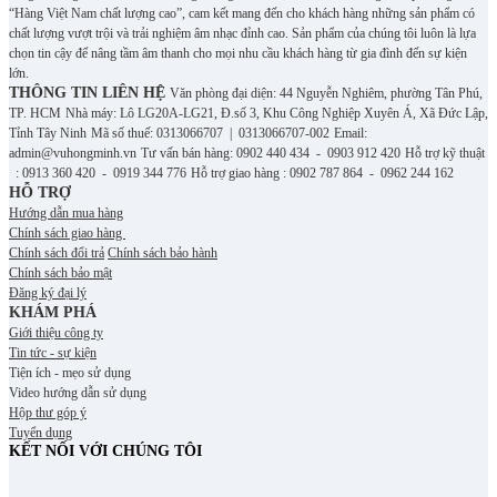
“Hàng Việt Nam chất lượng cao”, cam kết mang đến cho khách hàng những sản phẩm có
chất lượng vượt trội và trải nghiệm âm nhạc đỉnh cao. S
ản phẩm của chúng tôi luôn là lựa
chọn tin cậy để nâng tầm âm thanh cho mọi nhu cầu khách hàng từ gia đình đến sự kiện
lớn.
THÔNG TIN LIÊN HỆ
Văn phòng đại diện: 44 Nguyễn Nghiêm, phường Tân Phú,
TP. HCM
Nhà máy: Lô LG20A-LG21, Đ.số 3, Khu Công Nghiệp Xuyên Á, Xã Đức Lập,
Tỉnh Tây Ninh
Mã số thuế: 0313066707 | 0313066707-002
Email:
admin@vuhongminh.vn
Tư vấn bán hàng: 0902 440 434 - 0903 912 420
Hỗ trợ kỹ thuật
: 0913 360 420 - 0919 344 776
Hỗ trợ giao hàng : 0902 787 864 - 0962 244 162
HỖ TRỢ
Hướng dẫn mua hàng
Chính sách giao hàng
Chính sách đổi trả
Chính sách bảo hành
Chính sách bảo mật
Đăng ký đại lý
KHÁM PHÁ
Giới thiệu công ty
Tin tức - sự kiện
Tiện ích - mẹo sử dụng
Video hướng dẫn sử dụng
Hộp thư góp ý
Tuyển dụng
KẾT NỐI VỚI CHÚNG TÔI