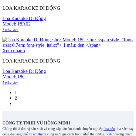
LOA KARAOKE DI ĐỘNG
Loa Karaoke Di Động
Model: 18A02
1 màu: đen
Xem nhanh
LOA KARAOKE DI ĐỘNG
Loa Karaoke Di Động
Model: 18C
1 màu: đen
1
2
CÔNG TY TNHH VŨ HỒNG MINH
Chúng tôi là đơn vị sản xuất và cung cấp dàn âm thanh chuyên nghiệp,
loa kéo
, loa xách tay
cùng đa dạng
thiết bị âm than
h cùng mức giá cạnh tranh nhất thị trường. Với phương châm