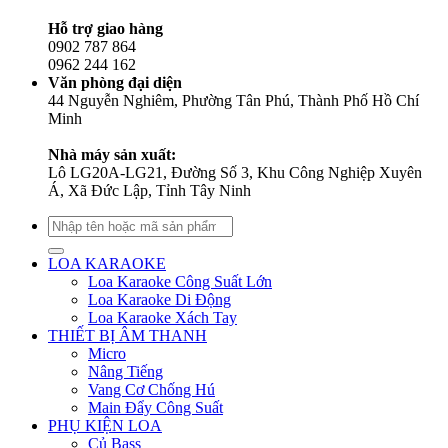
Hỗ trợ giao hàng
0902 787 864
0962 244 162
Văn phòng đại diện
44 Nguyễn Nghiêm, Phường Tân Phú, Thành Phố Hồ Chí
Minh
Nhà máy sản xuất:
Lô LG20A-LG21, Đường Số 3, Khu Công Nghiệp Xuyên
Á, Xã Đức Lập, Tỉnh Tây Ninh
Tìm
kiếm:
LOA KARAOKE
Loa Karaoke Công Suất Lớn
Loa Karaoke Di Động
Loa Karaoke Xách Tay
THIẾT BỊ ÂM THANH
Micro
Nâng Tiếng
Vang Cơ Chống Hú
Main Đẩy Công Suất
PHỤ KIỆN LOA
Củ Bass