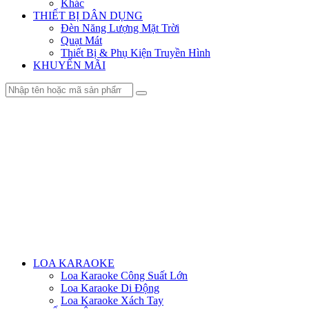
Khác
THIẾT BỊ DÂN DỤNG
Đèn Năng Lượng Mặt Trời
Quạt Mát
Thiết Bị & Phụ Kiện Truyền Hình
KHUYẾN MÃI
Menu
LOA KARAOKE
Loa Karaoke Công Suất Lớn
Loa Karaoke Di Động
Loa Karaoke Xách Tay