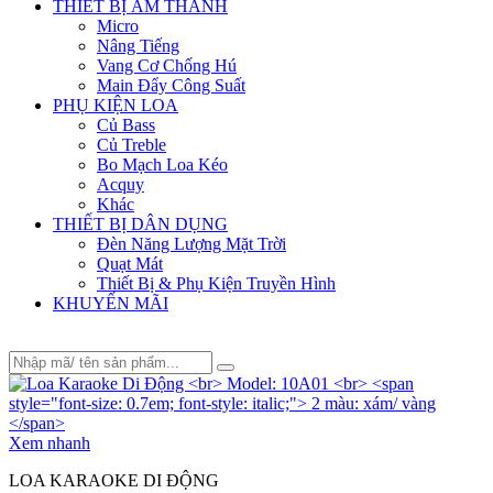
THIẾT BỊ ÂM THANH
Micro
Nâng Tiếng
Vang Cơ Chống Hú
Main Đẩy Công Suất
PHỤ KIỆN LOA
Củ Bass
Củ Treble
Bo Mạch Loa Kéo
Acquy
Khác
THIẾT BỊ DÂN DỤNG
Đèn Năng Lượng Mặt Trời
Quạt Mát
Thiết Bị & Phụ Kiện Truyền Hình
KHUYẾN MÃI
Xem nhanh
LOA KARAOKE DI ĐỘNG