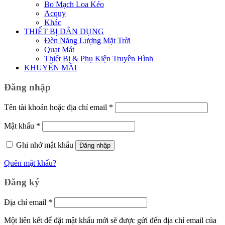
Bo Mạch Loa Kéo
Acquy
Khác
THIẾT BỊ DÂN DỤNG
Đèn Năng Lượng Mặt Trời
Quạt Mát
Thiết Bị & Phụ Kiện Truyền Hình
KHUYẾN MÃI
Đăng nhập
Bắt
Tên tài khoản hoặc địa chỉ email
*
buộc
Bắt
Mật khẩu
*
buộc
Ghi nhớ mật khẩu
Đăng nhập
Quên mật khẩu?
Đăng ký
Bắt
Địa chỉ email
*
buộc
Một liên kết để đặt mật khẩu mới sẽ được gửi đến địa chỉ email của