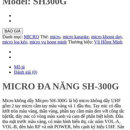
Model: SH300G
BÁO GIÁ
Danh mục:
MICRO
Thẻ:
micro
,
micro karaoke
,
micro khong day
,
micro loa kéo
,
micro vu hong minh
Thương hiệu:
Vũ Hồng Minh
Mô tả
Đánh giá (0)
MICRO ĐA NĂNG SH-300G
Micro không dây Micpro SH-300G là bộ micro không dây UHF
gồm 2 tay micro cầm tay màu vàng và 1 đầu thu. Tay mic có đầu
lưới tròn màu vàng, thân vàng, phần tay cầm màu đen với công tắc
bật/tắt, đáy mic có vòng màu xanh và cam để phân biệt kênh. Đầu
thu mặt trước màu vàng, có màn hình hiển thị, các núm VOL-A,
VOL-B, đèn báo RF và nút POWER, bên cạnh ký hiệu UHF. Sản