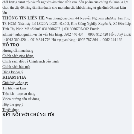
chất lượng vượt trội và trải nghiệm âm nhạc đỉnh cao. S
ản phẩm của chúng tôi luôn là lựa
chọn tin cậy để nâng tầm âm thanh cho mọi nhu cầu khách hàng từ gia đình đến sự kiện
lớn.
THÔNG TIN LIÊN HỆ
Văn phòng đại diện: 44 Nguyễn Nghiêm, phường Tân Phú,
TP. HCM
Nhà máy: Lô LG20A-LG21, Đ.số 3, Khu Công Nghiệp Xuyên Á, Xã Đức Lập,
Tỉnh Tây Ninh
Mã số thuế: 0313066707 | 0313066707-002
Email:
admin@vuhongminh.vn
Tư vấn bán hàng: 0902 440 434 - 0903 912 420
Hỗ trợ kỹ thuật
: 0913 360 420 - 0919 344 776
Hỗ trợ giao hàng : 0902 787 864 - 0962 244 162
HỖ TRỢ
Hướng dẫn mua hàng
Chính sách giao hàng
Chính sách đổi trả
Chính sách bảo hành
Chính sách bảo mật
Đăng ký đại lý
KHÁM PHÁ
Giới thiệu công ty
Tin tức - sự kiện
Tiện ích - mẹo sử dụng
Video hướng dẫn sử dụng
Hộp thư góp ý
Tuyển dụng
KẾT NỐI VỚI CHÚNG TÔI