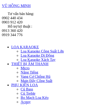
VŨ HỒNG MINH
Tư vấn bán hàng:
0902 440 434
0903 912 420
Hỗ trợ kỹ thuật :
0913 360 420
0919 344 776
Menu
LOA KARAOKE
Loa Karaoke Công Suất Lớn
Loa Karaoke Di Động
Loa Karaoke Xách Tay
THIẾT BỊ ÂM THANH
Micro
Nâng Tiếng
Vang Cơ Chống Hú
Main Đẩy Công Suất
PHỤ KIỆN LOA
Củ Bass
Củ Treble
Bo Mạch Loa Kéo
Acquy