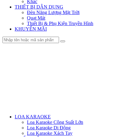
Khác
THIẾT BỊ DÂN DỤNG
Đèn Năng Lượng Mặt Trời
Quạt Mát
Thiết Bị & Phụ Kiện Truyền Hình
KHUYẾN MÃI
Menu
LOA KARAOKE
Loa Karaoke Công Suất Lớn
Loa Karaoke Di Động
Loa Karaoke Xách Tay