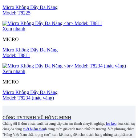
Micro Không Dây Đa Năng
Model: T8225
Xem nhanh
MICRO
Micro Không Dây Đa Năng
Model: T8811
Xem nhanh
MICRO
Micro Không Dây Đa Năng
Model: T8234 (màu vàng)
CÔNG TY TNHH VŨ HỒNG MINH
Chúng tôi là đơn vị sản xuất và cung cấp dàn âm thanh chuyên nghiệp,
loa kéo
, loa xách tay
cùng đa dạng
thiết bị âm than
h cùng mức giá cạnh tranh nhất thị trường. Với phương châm
“Hàng Việt Nam chất lượng cao”, cam kết mang đến cho khách hàng những sản phẩm có