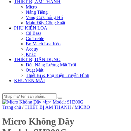
THIẾT BỊ ÂM THANH
Micro
Nâng Tiếng
Vang Cơ Chống Hú
Main Đẩy Công Suất
PHỤ KIỆN LOA
Củ Bass
Củ Treble
Bo Mạch Loa Kéo
Acquy
Khác
THIẾT BỊ DÂN DỤNG
Đèn Năng Lượng Mặt Trời
Quạt Mát
Thiết Bị & Phụ Kiện Truyền Hình
KHUYẾN MÃI
Trang chủ
/
THIẾT BỊ ÂM THANH
/
MICRO
Micro Không Dây