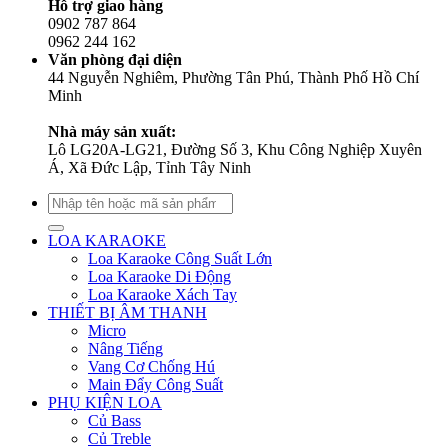
Hỗ trợ giao hàng
0902 787 864
0962 244 162
Văn phòng đại diện
44 Nguyễn Nghiêm, Phường Tân Phú, Thành Phố Hồ Chí
Minh
Nhà máy sản xuất:
Lô LG20A-LG21, Đường Số 3, Khu Công Nghiệp Xuyên
Á, Xã Đức Lập, Tỉnh Tây Ninh
Tìm
kiếm:
LOA KARAOKE
Loa Karaoke Công Suất Lớn
Loa Karaoke Di Động
Loa Karaoke Xách Tay
THIẾT BỊ ÂM THANH
Micro
Nâng Tiếng
Vang Cơ Chống Hú
Main Đẩy Công Suất
PHỤ KIỆN LOA
Củ Bass
Củ Treble