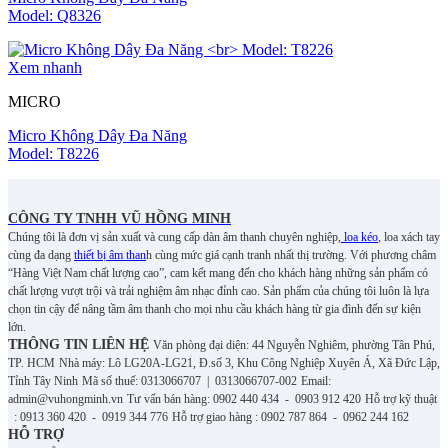
Model: Q8326
Xem nhanh
MICRO
Micro Không Dây Đa Năng
Model: T8226
CÔNG TY TNHH VŨ HỒNG MINH
Chúng tôi là đơn vị sản xuất và cung cấp dàn âm thanh chuyên nghiệp,
loa kéo
, loa xách tay
cùng đa dạng
thiết bị âm than
h cùng mức giá cạnh tranh nhất thị trường. Với phương châm
“Hàng Việt Nam chất lượng cao”, cam kết mang đến cho khách hàng những sản phẩm có
chất lượng vượt trội và trải nghiệm âm nhạc đỉnh cao. S
ản phẩm của chúng tôi luôn là lựa
chọn tin cậy để nâng tầm âm thanh cho mọi nhu cầu khách hàng từ gia đình đến sự kiện
lớn.
THÔNG TIN LIÊN HỆ
Văn phòng đại diện: 44 Nguyễn Nghiêm, phường Tân Phú,
TP. HCM
Nhà máy: Lô LG20A-LG21, Đ.số 3, Khu Công Nghiệp Xuyên Á, Xã Đức Lập,
Tỉnh Tây Ninh
Mã số thuế: 0313066707 | 0313066707-002
Email:
admin@vuhongminh.vn
Tư vấn bán hàng: 0902 440 434 - 0903 912 420
Hỗ trợ kỹ thuật
: 0913 360 420 - 0919 344 776
Hỗ trợ giao hàng : 0902 787 864 - 0962 244 162
HỖ TRỢ