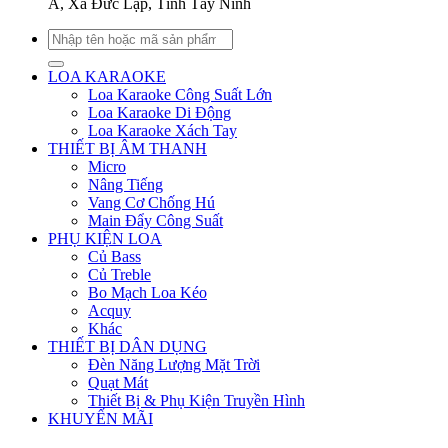
Á, Xã Đức Lập, Tỉnh Tây Ninh
Tìm
kiếm:
LOA KARAOKE
Loa Karaoke Công Suất Lớn
Loa Karaoke Di Động
Loa Karaoke Xách Tay
THIẾT BỊ ÂM THANH
Micro
Nâng Tiếng
Vang Cơ Chống Hú
Main Đẩy Công Suất
PHỤ KIỆN LOA
Củ Bass
Củ Treble
Bo Mạch Loa Kéo
Acquy
Khác
THIẾT BỊ DÂN DỤNG
Đèn Năng Lượng Mặt Trời
Quạt Mát
Thiết Bị & Phụ Kiện Truyền Hình
KHUYẾN MÃI