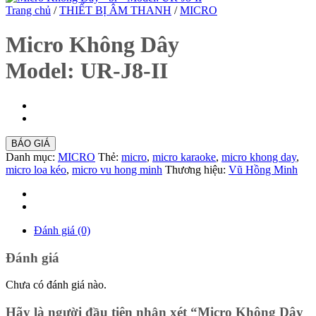
Trang chủ
/
THIẾT BỊ ÂM THANH
/
MICRO
Micro Không Dây
Model: UR-J8-II
BÁO GIÁ
Danh mục:
MICRO
Thẻ:
micro
,
micro karaoke
,
micro khong day
,
micro loa kéo
,
micro vu hong minh
Thương hiệu:
Vũ Hồng Minh
Đánh giá (0)
Đánh giá
Chưa có đánh giá nào.
Hãy là người đầu tiên nhận xét “Micro Không Dây