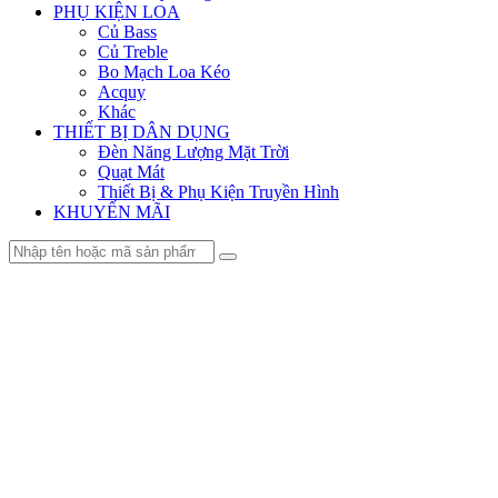
PHỤ KIỆN LOA
Củ Bass
Củ Treble
Bo Mạch Loa Kéo
Acquy
Khác
THIẾT BỊ DÂN DỤNG
Đèn Năng Lượng Mặt Trời
Quạt Mát
Thiết Bị & Phụ Kiện Truyền Hình
KHUYẾN MÃI