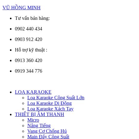
VŨ HỒNG MINH
Tư vấn bán hàng:
0902 440 434
0903 912 420
Hỗ trợ kỹ thuật :
0913 360 420
0919 344 776
Menu
LOA KARAOKE
Loa Karaoke Công Suất Lớn
Loa Karaoke Di Động
Loa Karaoke Xách Tay
THIẾT BỊ ÂM THANH
Micro
Nâng Tiếng
Vang Cơ Chống Hú
Main Đẩy Công Suất