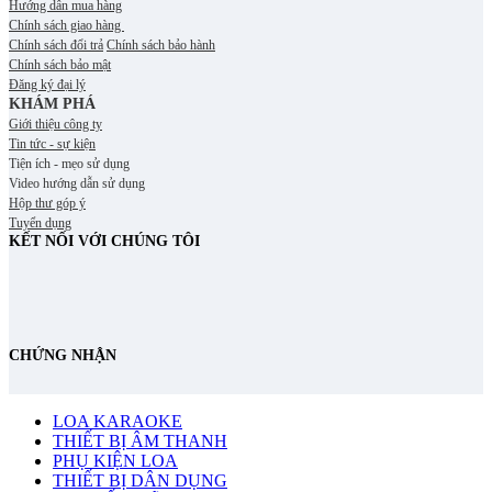
Hướng dẫn mua hàng
Chính sách giao hàng
Chính sách đổi trả
Chính sách bảo hành
Chính sách bảo mật
Đăng ký đại lý
KHÁM PHÁ
Giới thiệu công ty
Tin tức - sự kiện
Tiện ích - mẹo sử dụng
Video hướng dẫn sử dụng
Hộp thư góp ý
Tuyển dụng
KẾT NỐI VỚI CHÚNG TÔI
CHỨNG NHẬN
LOA KARAOKE
THIẾT BỊ ÂM THANH
PHỤ KIỆN LOA
THIẾT BỊ DÂN DỤNG