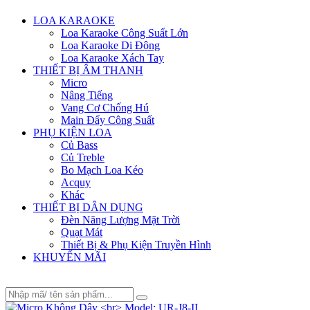
Menu
LOA KARAOKE
Loa Karaoke Công Suất Lớn
Loa Karaoke Di Động
Loa Karaoke Xách Tay
THIẾT BỊ ÂM THANH
Micro
Nâng Tiếng
Vang Cơ Chống Hú
Main Đẩy Công Suất
PHỤ KIỆN LOA
Củ Bass
Củ Treble
Bo Mạch Loa Kéo
Acquy
Khác
THIẾT BỊ DÂN DỤNG
Đèn Năng Lượng Mặt Trời
Quạt Mát
Thiết Bị & Phụ Kiện Truyền Hình
KHUYẾN MÃI