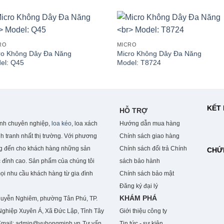
RO
MICRO
ro Không Dây Đa Năng
Micro Không Dây Đa Năng
el: Q45
Model: T8724
KẾT 
HỖ TRỢ
anh chuyên nghiệp,
loa kéo
, loa xách
Hướng dẫn mua hàng
h tranh nhất thị trường. Với phương
Chính sách giao hàng
ng đến cho khách hàng những sản
Chính sách đổi trả
Chính
CHỨ
 đỉnh cao. S
ản phẩm của chúng tôi
sách bảo hành
mọi nhu cầu khách hàng từ gia đình
Chính sách bảo mật
Đăng ký đại lý
KHÁM PHÁ
guyễn Nghiêm, phường Tân Phú, TP.
ghiệp Xuyên Á, Xã Đức Lập, Tỉnh Tây
Giới thiệu công ty
Email: admin@vuhongminh.vn
Tư vấn
Tin tức - sự kiện