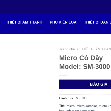
THIẾT BỊ ÂM THANH
PHỤ KIỆN LOA
THIẾT BỊ DÂN
Trang chủ
/
THIẾT BỊ ÂM THA
Micro Có Dây
Model: SM-3000
BÁO GIÁ
Danh mục:
MICRO
Thẻ:
micro
,
micro karaoke
,
micro k
kéo
,
micro vu hong minh