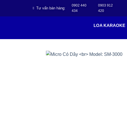
0902 440
0903 912
Tư vấn bán hàng:
434
420
LOA KARAOKE