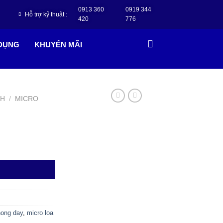
0913 360
0919 344
Hỗ trợ kỹ thuật :
420
776
 DỤNG
KHUYẾN MÃI
NH
/
MICRO
hong day
,
micro loa