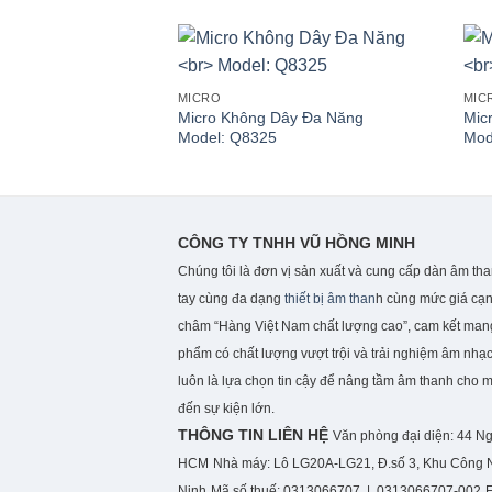
MICRO
MIC
Micro Không Dây Đa Năng
Mic
Model: Q8325
Mod
CÔNG TY TNHH VŨ HỒNG MINH
Chúng tôi là đơn vị sản xuất và cung cấp dàn âm th
tay cùng đa dạng
thiết bị âm than
h cùng mức giá cạn
châm “Hàng Việt Nam chất lượng cao”, cam kết ma
phẩm có chất lượng vượt trội và trải nghiệm âm nhạc
luôn là lựa chọn tin cậy để nâng tầm âm thanh cho 
đến sự kiện lớn.
THÔNG TIN LIÊN HỆ
Văn phòng đại diện: 44 N
HCM
Nhà máy: Lô LG20A-LG21, Đ.số 3, Khu Công N
Ninh
Mã số thuế: 0313066707 | 0313066707-002