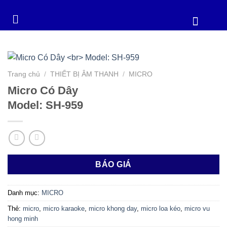
Trang chủ
/
THIẾT BỊ ÂM THANH
/
MICRO
Micro Có Dây
Model: SH-959
BÁO GIÁ
Danh mục:
MICRO
Thẻ:
micro
,
micro karaoke
,
micro khong day
,
micro loa kéo
,
micro vu
hong minh