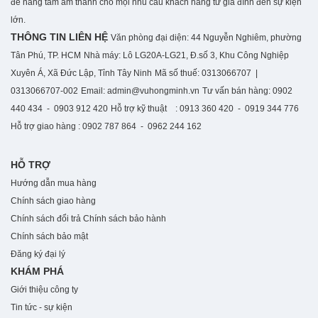
để nâng tầm âm thanh cho mọi nhu cầu khách hàng từ gia đình đến sự kiện
lớn.
THÔNG TIN LIÊN HỆ
Văn phòng đại diện: 44 Nguyễn Nghiêm, phường
Tân Phú, TP. HCM
Nhà máy: Lô LG20A-LG21, Đ.số 3, Khu Công Nghiệp
Xuyên Á, Xã Đức Lập, Tỉnh Tây Ninh
Mã số thuế: 0313066707 |
0313066707-002
Email: admin@vuhongminh.vn
Tư vấn bán hàng: 0902
440 434 - 0903 912 420
Hỗ trợ kỹ thuật : 0913 360 420 - 0919 344 776
Hỗ trợ giao hàng : 0902 787 864 - 0962 244 162
HỖ TRỢ
Hướng dẫn mua hàng
Chính sách giao hàng
Chính sách đổi trả
Chính sách bảo hành
Chính sách bảo mật
Đăng ký đại lý
KHÁM PHÁ
Giới thiệu công ty
Tin tức - sự kiện