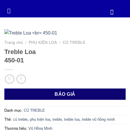
Trang chủ
/
PHỤ KIỆN LOA
/
CỦ TREBLE
Treble Loa
450-01
BÁO GIÁ
Danh mục:
CỦ TREBLE
Thẻ:
củ treble
,
phụ kiện loa
,
treble
,
treble loa
,
treble vũ hồng minh
Thương hiệu:
Vũ Hồng Minh