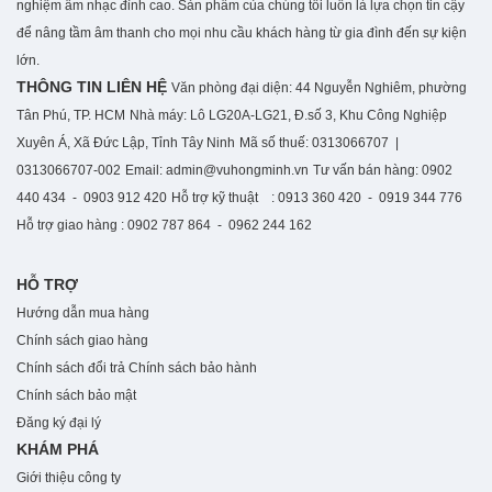
nghiệm âm nhạc đỉnh cao. S
ản phẩm của chúng tôi luôn là lựa chọn tin cậy
để nâng tầm âm thanh cho mọi nhu cầu khách hàng từ gia đình đến sự kiện
lớn.
THÔNG TIN LIÊN HỆ
Văn phòng đại diện: 44 Nguyễn Nghiêm, phường
Tân Phú, TP. HCM
Nhà máy: Lô LG20A-LG21, Đ.số 3, Khu Công Nghiệp
Xuyên Á, Xã Đức Lập, Tỉnh Tây Ninh
Mã số thuế: 0313066707 |
0313066707-002
Email: admin@vuhongminh.vn
Tư vấn bán hàng: 0902
440 434 - 0903 912 420
Hỗ trợ kỹ thuật : 0913 360 420 - 0919 344 776
Hỗ trợ giao hàng : 0902 787 864 - 0962 244 162
HỖ TRỢ
Hướng dẫn mua hàng
Chính sách giao hàng
Chính sách đổi trả
Chính sách bảo hành
Chính sách bảo mật
Đăng ký đại lý
KHÁM PHÁ
Giới thiệu công ty