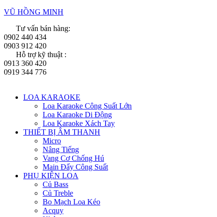
VŨ HỒNG MINH
Tư vấn bán hàng:
0902 440 434
0903 912 420
Hỗ trợ kỹ thuật :
0913 360 420
0919 344 776
Menu
LOA KARAOKE
Loa Karaoke Công Suất Lớn
Loa Karaoke Di Động
Loa Karaoke Xách Tay
THIẾT BỊ ÂM THANH
Micro
Nâng Tiếng
Vang Cơ Chống Hú
Main Đẩy Công Suất
PHỤ KIỆN LOA
Củ Bass
Củ Treble
Bo Mạch Loa Kéo
Acquy