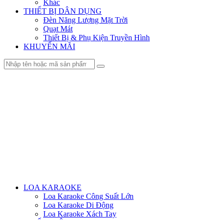
Khác
THIẾT BỊ DÂN DỤNG
Đèn Năng Lượng Mặt Trời
Quạt Mát
Thiết Bị & Phụ Kiện Truyền Hình
KHUYẾN MÃI
Menu
LOA KARAOKE
Loa Karaoke Công Suất Lớn
Loa Karaoke Di Động
Loa Karaoke Xách Tay