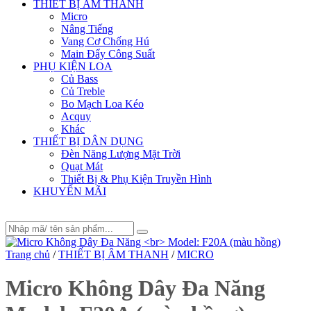
THIẾT BỊ ÂM THANH
Micro
Nâng Tiếng
Vang Cơ Chống Hú
Main Đẩy Công Suất
PHỤ KIỆN LOA
Củ Bass
Củ Treble
Bo Mạch Loa Kéo
Acquy
Khác
THIẾT BỊ DÂN DỤNG
Đèn Năng Lượng Mặt Trời
Quạt Mát
Thiết Bị & Phụ Kiện Truyền Hình
KHUYẾN MÃI
Trang chủ
/
THIẾT BỊ ÂM THANH
/
MICRO
Micro Không Dây Đa Năng