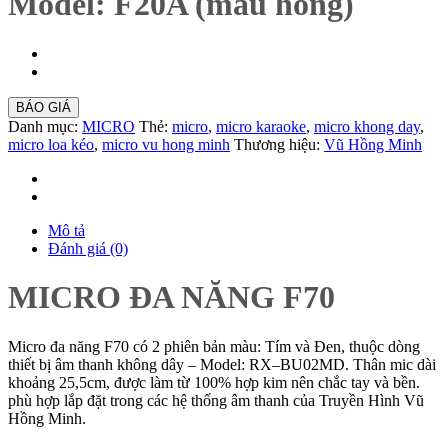
Model: F20A (màu hồng)
BÁO GIÁ
Danh mục:
MICRO
Thẻ:
micro
,
micro karaoke
,
micro khong day
,
micro loa kéo
,
micro vu hong minh
Thương hiệu:
Vũ Hồng Minh
Mô tả
Đánh giá (0)
MICRO ĐA NĂNG F70
Micro đa năng F70 có 2 phiên bản màu: Tím và Đen, thuộc dòng
thiết bị âm thanh không dây – Model: RX–BU02MD. Thân mic dài
khoảng 25,5cm, được làm từ 100% hợp kim nên chắc tay và bền.
phù hợp lắp đặt trong các hệ thống âm thanh của Truyền Hình Vũ
Hồng Minh.