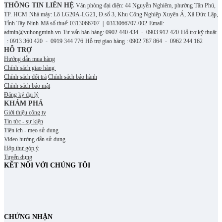
THÔNG TIN LIÊN HỆ
Văn phòng đại diện: 44 Nguyễn Nghiêm, phường Tân Phú,
TP. HCM
Nhà máy: Lô LG20A-LG21, Đ.số 3, Khu Công Nghiệp Xuyên Á, Xã Đức Lập,
Tỉnh Tây Ninh
Mã số thuế: 0313066707 | 0313066707-002
Email:
admin@vuhongminh.vn
Tư vấn bán hàng: 0902 440 434 - 0903 912 420
Hỗ trợ kỹ thuật
: 0913 360 420 - 0919 344 776
Hỗ trợ giao hàng : 0902 787 864 - 0962 244 162
HỖ TRỢ
Hướng dẫn mua hàng
Chính sách giao hàng
Chính sách đổi trả
Chính sách bảo hành
Chính sách bảo mật
Đăng ký đại lý
KHÁM PHÁ
Giới thiệu công ty
Tin tức - sự kiện
Tiện ích - mẹo sử dụng
Video hướng dẫn sử dụng
Hộp thư góp ý
Tuyển dụng
KẾT NỐI VỚI CHÚNG TÔI
CHỨNG NHẬN