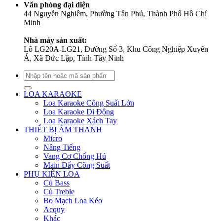
Văn phòng đại diện
44 Nguyễn Nghiêm, Phường Tân Phú, Thành Phố Hồ Chí
Minh
Nhà máy sản xuất:
Lô LG20A-LG21, Đường Số 3, Khu Công Nghiệp Xuyên
Á, Xã Đức Lập, Tỉnh Tây Ninh
Tìm
kiếm:
LOA KARAOKE
Loa Karaoke Công Suất Lớn
Loa Karaoke Di Động
Loa Karaoke Xách Tay
THIẾT BỊ ÂM THANH
Micro
Nâng Tiếng
Vang Cơ Chống Hú
Main Đẩy Công Suất
PHỤ KIỆN LOA
Củ Bass
Củ Treble
Bo Mạch Loa Kéo
Acquy
Khác