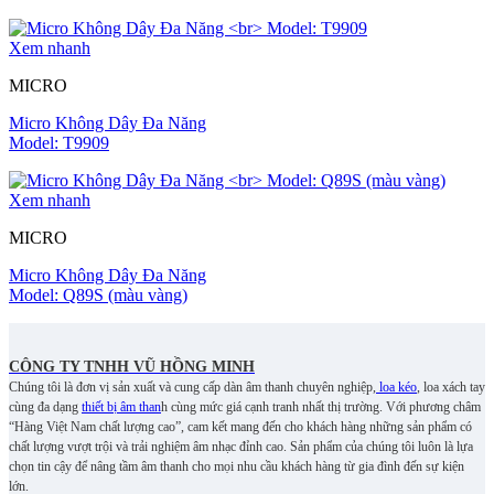
Xem nhanh
MICRO
Micro Không Dây Đa Năng
Model: T9909
Xem nhanh
MICRO
Micro Không Dây Đa Năng
Model: Q89S (màu vàng)
CÔNG TY TNHH VŨ HỒNG MINH
Chúng tôi là đơn vị sản xuất và cung cấp dàn âm thanh chuyên nghiệp,
loa kéo
, loa xách tay
cùng đa dạng
thiết bị âm than
h cùng mức giá cạnh tranh nhất thị trường. Với phương châm
“Hàng Việt Nam chất lượng cao”, cam kết mang đến cho khách hàng những sản phẩm có
chất lượng vượt trội và trải nghiệm âm nhạc đỉnh cao. S
ản phẩm của chúng tôi luôn là lựa
chọn tin cậy để nâng tầm âm thanh cho mọi nhu cầu khách hàng từ gia đình đến sự kiện
lớn.