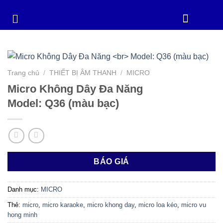
Trang chủ
/
THIẾT BỊ ÂM THANH
/
MICRO
Micro Không Dây Đa Năng
Model: Q36 (màu bạc)
BÁO GIÁ
Danh mục:
MICRO
Thẻ:
micro
,
micro karaoke
,
micro khong day
,
micro loa kéo
,
micro vu
hong minh