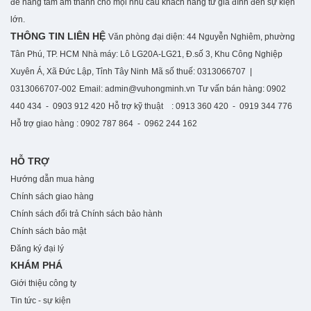
để nâng tầm âm thanh cho mọi nhu cầu khách hàng từ gia đình đến sự kiện
lớn.
THÔNG TIN LIÊN HỆ
Văn phòng đại diện: 44 Nguyễn Nghiêm, phường
Tân Phú, TP. HCM
Nhà máy: Lô LG20A-LG21, Đ.số 3, Khu Công Nghiệp
Xuyên Á, Xã Đức Lập, Tỉnh Tây Ninh
Mã số thuế: 0313066707 |
0313066707-002
Email: admin@vuhongminh.vn
Tư vấn bán hàng: 0902
440 434 - 0903 912 420
Hỗ trợ kỹ thuật : 0913 360 420 - 0919 344 776
Hỗ trợ giao hàng : 0902 787 864 - 0962 244 162
HỖ TRỢ
Hướng dẫn mua hàng
Chính sách giao hàng
Chính sách đổi trả
Chính sách bảo hành
Chính sách bảo mật
Đăng ký đại lý
KHÁM PHÁ
Giới thiệu công ty
Tin tức - sự kiện