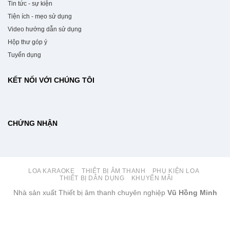
Tin tức - sự kiện
Tiện ích - mẹo sử dụng
Video hướng dẫn sử dụng
Hộp thư góp ý
Tuyển dụng
KẾT NỐI VỚI CHÚNG TÔI
CHỨNG NHẬN
LOA KARAOKE
THIẾT BỊ ÂM THANH
PHỤ KIỆN LOA
THIẾT BỊ DÂN DỤNG
KHUYẾN MÃI
Nhà sản xuất Thiết bị âm thanh chuyên nghiệp
Vũ Hồng Minh