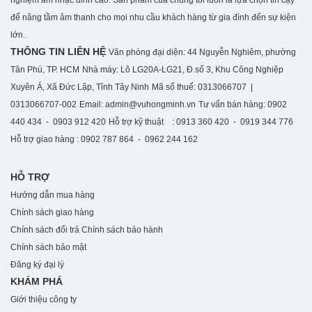
nghiệm âm nhạc đỉnh cao. S
ản phẩm của chúng tôi luôn là lựa chọn tin cậy
để nâng tầm âm thanh cho mọi nhu cầu khách hàng từ gia đình đến sự kiện
lớn.
THÔNG TIN LIÊN HỆ
Văn phòng đại diện: 44 Nguyễn Nghiêm, phường
Tân Phú, TP. HCM
Nhà máy: Lô LG20A-LG21, Đ.số 3, Khu Công Nghiệp
Xuyên Á, Xã Đức Lập, Tỉnh Tây Ninh
Mã số thuế: 0313066707 |
0313066707-002
Email: admin@vuhongminh.vn
Tư vấn bán hàng: 0902
440 434 - 0903 912 420
Hỗ trợ kỹ thuật : 0913 360 420 - 0919 344 776
Hỗ trợ giao hàng : 0902 787 864 - 0962 244 162
HỖ TRỢ
Hướng dẫn mua hàng
Chính sách giao hàng
Chính sách đổi trả
Chính sách bảo hành
Chính sách bảo mật
Đăng ký đại lý
KHÁM PHÁ
Giới thiệu công ty