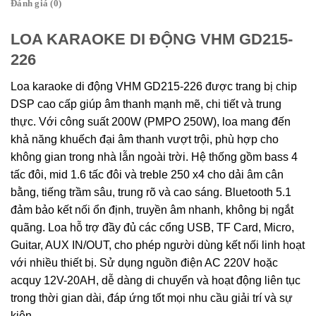
Đánh giá (0)
LOA KARAOKE DI ĐỘNG VHM GD215-
226
Loa karaoke di động VHM GD215-226 được trang bị chip
DSP cao cấp giúp âm thanh mạnh mẽ, chi tiết và trung
thực. Với công suất 200W (PMPO 250W), loa mang đến
khả năng khuếch đại âm thanh vượt trội, phù hợp cho
không gian trong nhà lẫn ngoài trời. Hệ thống gồm bass 4
tấc đôi, mid 1.6 tấc đôi và treble 250 x4 cho dải âm cân
bằng, tiếng trầm sâu, trung rõ và cao sáng. Bluetooth 5.1
đảm bảo kết nối ổn định, truyền âm nhanh, không bị ngắt
quãng. Loa hỗ trợ đầy đủ các cổng USB, TF Card, Micro,
Guitar, AUX IN/OUT, cho phép người dùng kết nối linh hoạt
với nhiều thiết bị. Sử dụng nguồn điện AC 220V hoặc
acquy 12V-20AH, dễ dàng di chuyển và hoạt động liên tục
trong thời gian dài, đáp ứng tốt mọi nhu cầu giải trí và sự
kiện.