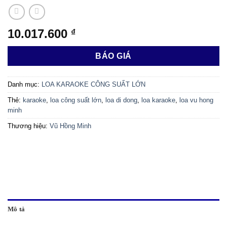
10.017.600
₫
BÁO GIÁ
Danh mục:
LOA KARAOKE CÔNG SUẤT LỚN
Thẻ:
karaoke
,
loa công suất lớn
,
loa di dong
,
loa karaoke
,
loa vu hong
minh
Thương hiệu:
Vũ Hồng Minh
Mô tả