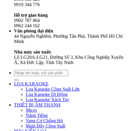
0919 344 776
Hỗ trợ giao hàng
0902 787 864
0962 244 162
Văn phòng đại diện
44 Nguyễn Nghiêm, Phường Tân Phú, Thành Phố Hồ Chí
Minh
Nhà máy sản xuất:
Lô LG20A-LG21, Đường Số 3, Khu Công Nghiệp Xuyên
Á, Xã Đức Lập, Tỉnh Tây Ninh
Tìm
kiếm:
LOA KARAOKE
Loa Karaoke Công Suất Lớn
Loa Karaoke Di Động
Loa Karaoke Xách Tay
THIẾT BỊ ÂM THANH
Micro
Nâng Tiếng
Vang Cơ Chống Hú
Main Đẩy Công Suất