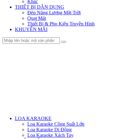
Khác
THIẾT BỊ DÂN DỤNG
Đèn Năng Lượng Mặt Trời
Quạt Mát
Thiết Bị & Phụ Kiện Truyền Hình
KHUYẾN MÃI
Menu
LOA KARAOKE
Loa Karaoke Công Suất Lớn
Loa Karaoke Di Động
Loa Karaoke Xách Tay