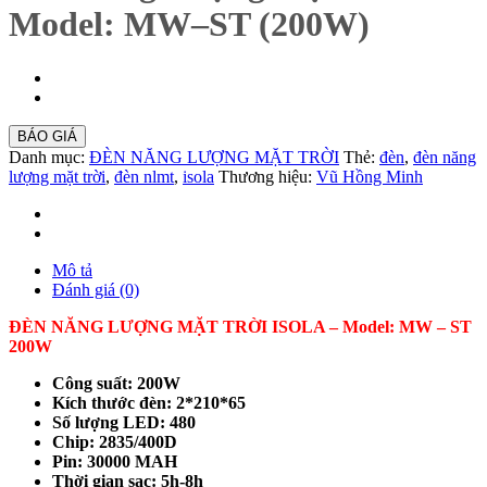
Model: MW–ST (200W)
BÁO GIÁ
Danh mục:
ĐÈN NĂNG LƯỢNG MẶT TRỜI
Thẻ:
đèn
,
đèn năng
lượng mặt trời
,
đèn nlmt
,
isola
Thương hiệu:
Vũ Hồng Minh
Mô tả
Đánh giá (0)
ĐÈN NĂNG LƯỢNG MẶT TRỜI ISOLA – Model: MW – ST
200W
Công suất: 200W
Kích thước đèn: 2*210*65
Số lượng LED: 480
Chip: 2835/400D
Pin: 30000 MAH
Thời gian sạc: 5h-8h