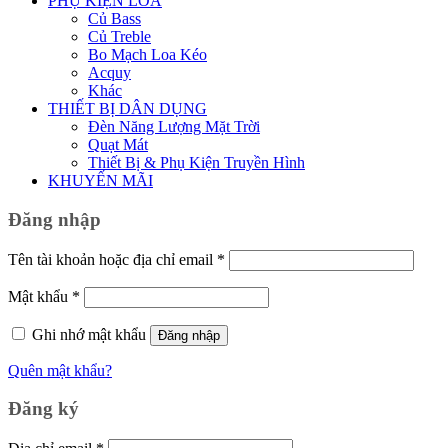
PHỤ KIỆN LOA
Củ Bass
Củ Treble
Bo Mạch Loa Kéo
Acquy
Khác
THIẾT BỊ DÂN DỤNG
Đèn Năng Lượng Mặt Trời
Quạt Mát
Thiết Bị & Phụ Kiện Truyền Hình
KHUYẾN MÃI
Đăng nhập
Bắt
Tên tài khoản hoặc địa chỉ email
*
buộc
Bắt
Mật khẩu
*
buộc
Ghi nhớ mật khẩu
Đăng nhập
Quên mật khẩu?
Đăng ký
Bắt