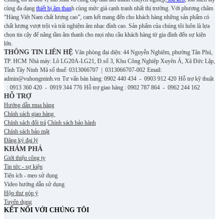
cùng đa dạng
thiết bị âm than
h cùng mức giá cạnh tranh nhất thị trường. Với phương châm
“Hàng Việt Nam chất lượng cao”, cam kết mang đến cho khách hàng những sản phẩm có
chất lượng vượt trội và trải nghiệm âm nhạc đỉnh cao. S
ản phẩm của chúng tôi luôn là lựa
chọn tin cậy để nâng tầm âm thanh cho mọi nhu cầu khách hàng từ gia đình đến sự kiện
lớn.
THÔNG TIN LIÊN HỆ
Văn phòng đại diện: 44 Nguyễn Nghiêm, phường Tân Phú,
TP. HCM
Nhà máy: Lô LG20A-LG21, Đ.số 3, Khu Công Nghiệp Xuyên Á, Xã Đức Lập,
Tỉnh Tây Ninh
Mã số thuế: 0313066707 | 0313066707-002
Email:
admin@vuhongminh.vn
Tư vấn bán hàng: 0902 440 434 - 0903 912 420
Hỗ trợ kỹ thuật
: 0913 360 420 - 0919 344 776
Hỗ trợ giao hàng : 0902 787 864 - 0962 244 162
HỖ TRỢ
Hướng dẫn mua hàng
Chính sách giao hàng
Chính sách đổi trả
Chính sách bảo hành
Chính sách bảo mật
Đăng ký đại lý
KHÁM PHÁ
Giới thiệu công ty
Tin tức - sự kiện
Tiện ích - mẹo sử dụng
Video hướng dẫn sử dụng
Hộp thư góp ý
Tuyển dụng
KẾT NỐI VỚI CHÚNG TÔI