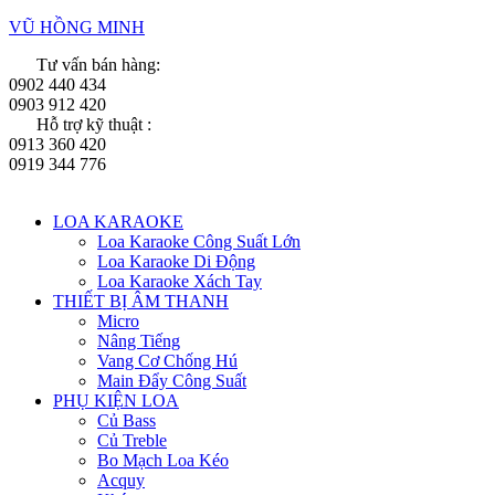
VŨ HỒNG MINH
Tư vấn bán hàng:
0902 440 434
0903 912 420
Hỗ trợ kỹ thuật :
0913 360 420
0919 344 776
Menu
LOA KARAOKE
Loa Karaoke Công Suất Lớn
Loa Karaoke Di Động
Loa Karaoke Xách Tay
THIẾT BỊ ÂM THANH
Micro
Nâng Tiếng
Vang Cơ Chống Hú
Main Đẩy Công Suất
PHỤ KIỆN LOA
Củ Bass
Củ Treble
Bo Mạch Loa Kéo
Acquy