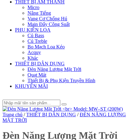
THIẾT BỊ ÂM THANH
Micro
Nâng Tiếng
Vang Cơ Chống Hú
Main Đẩy Công Suất
PHỤ KIỆN LOA
Củ Bass
Củ Treble
Bo Mạch Loa Kéo
Acquy
Khác
THIẾT BỊ DÂN DỤNG
Đèn Năng Lượng Mặt Trời
Quạt Mát
Thiết Bị & Phụ Kiện Truyền Hình
KHUYẾN MÃI
Trang chủ
/
THIẾT BỊ DÂN DỤNG
/
ĐÈN NĂNG LƯỢNG
MẶT TRỜI
Đèn Năng Lượng Mặt Trời