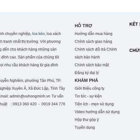
KẾT 
HỖ TRỢ
anh chuyên nghiệp,
loa kéo
, loa xách
Hướng dẫn mua hàng
h tranh nhất thị trường. Với phương
Chính sách giao hàng
ng đến cho khách hàng những sản
Chính sách đổi trả
Chính
CHỨ
 đỉnh cao. S
ản phẩm của chúng tôi
sách bảo hành
mọi nhu cầu khách hàng từ gia đình
Chính sách bảo mật
Đăng ký đại lý
KHÁM PHÁ
guyễn Nghiêm, phường Tân Phú, TP.
ghiệp Xuyên Á, Xã Đức Lập, Tỉnh Tây
Giới thiệu công ty
Email: admin@vuhongminh.vn
Tư vấn
Tin tức - sự kiện
 thuật : 0913 360 420 - 0919 344 776
Tiện ích - mẹo sử dụng
Video hướng dẫn sử dụng
Hộp thư góp ý
Tuyển dụng