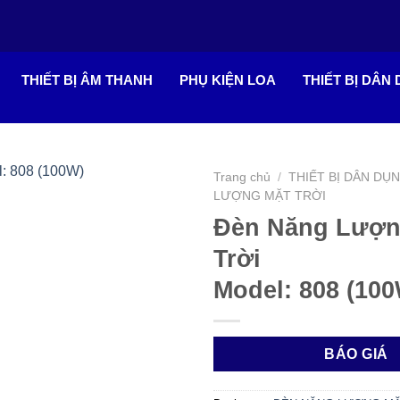
THIẾT BỊ ÂM THANH
PHỤ KIỆN LOA
THIẾT BỊ DÂN
Trang chủ
/
THIẾT BỊ DÂN DỤ
LƯỢNG MẶT TRỜI
Đèn Năng Lượn
Trời
Model: 808 (10
BÁO GIÁ