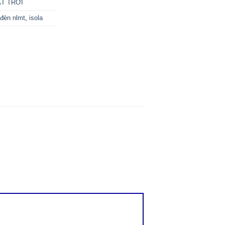
T TRỜI
đèn nlmt
,
isola