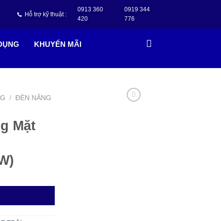
0913 360
0919 344
Hỗ trợ kỹ thuật :
420
776
 DỤNG
KHUYẾN MÃI
NG
/
ĐÈN NĂNG
g Mặt
0W)