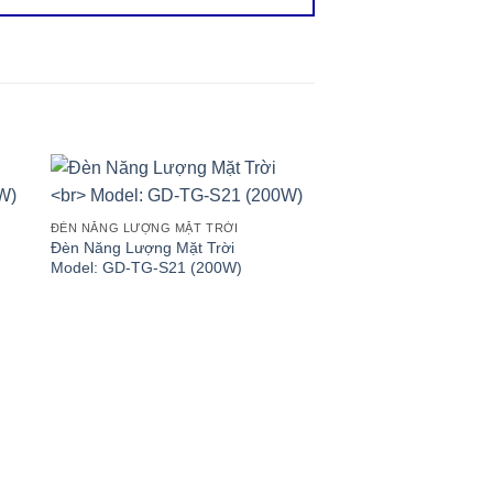
ĐÈN NĂNG LƯỢNG MẶT TRỜI
Đèn Năng Lượng Mặt Trời
Model: GD-TG-S21 (200W)
ĐÈN NĂNG LƯỢNG MẶT 
Đèn Năng Lượng Mặt T
Model: MW-YT (90W)