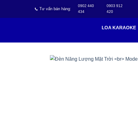
0902 440
0903 912
Tư vấn bán hàng:
434
420
LOA KARAOKE