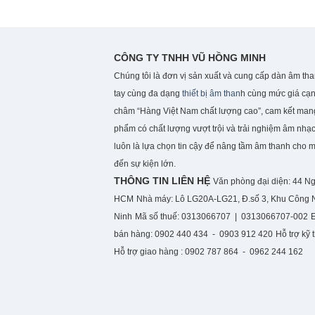
CÔNG TY TNHH VŨ HỒNG MINH
Chúng tôi là đơn vị sản xuất và cung cấp dàn âm th
tay cùng đa dạng
thiết bị âm than
h cùng mức giá cạn
châm “Hàng Việt Nam chất lượng cao”, cam kết ma
phẩm có chất lượng vượt trội và trải nghiệm âm nhạc
luôn là lựa chọn tin cậy để nâng tầm âm thanh cho 
đến sự kiện lớn.
THÔNG TIN LIÊN HỆ
Văn phòng đại diện: 44 N
HCM
Nhà máy: Lô LG20A-LG21, Đ.số 3, Khu Công N
Ninh
Mã số thuế: 0313066707 | 0313066707-002
bán hàng: 0902 440 434 - 0903 912 420
Hỗ trợ kỹ
Hỗ trợ giao hàng : 0902 787 864 - 0962 244 162