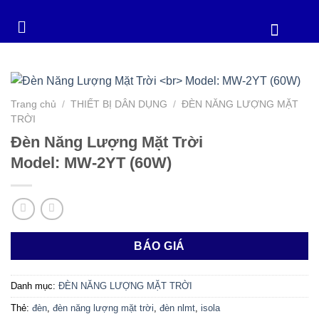
Trang chủ
/
THIẾT BỊ DÂN DỤNG
/
ĐÈN NĂNG LƯỢNG MẶT
TRỜI
Đèn Năng Lượng Mặt Trời
Model: MW-2YT (60W)
BÁO GIÁ
Danh mục:
ĐÈN NĂNG LƯỢNG MẶT TRỜI
Thẻ:
đèn
,
đèn năng lượng mặt trời
,
đèn nlmt
,
isola