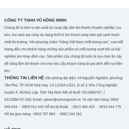
CÔNG TY TNHH VŨ HỒNG MINH
Chúng tôi là đơn vị sản xuất và cung cấp dàn âm thanh chuyên nghiệp,
loa
kéo
, loa xách tay cùng đa dạng
thiết bị âm than
h cùng mức giá cạnh tranh
nhất thị trường. Với phương châm “Hàng Việt Nam chất lượng cao”, cam kết
mang đến cho khách hàng những sản phẩm có chất lượng vượt trội và trải
nghiệm âm nhạc đỉnh cao. S
ản phẩm của chúng tôi luôn là lựa chọn tin cậy
để nâng tầm âm thanh cho mọi nhu cầu khách hàng từ gia đình đến sự kiện
lớn.
THÔNG TIN LIÊN HỆ
Văn phòng đại diện: 44 Nguyễn Nghiêm, phường
Tân Phú, TP. HCM
Nhà máy: Lô LG20A-LG21, Đ.số 3, Khu Công Nghiệp
Xuyên Á, Xã Đức Lập, Tỉnh Tây Ninh
Mã số thuế: 0313066707 |
0313066707-002
Email: admin@vuhongminh.vn
Tư vấn bán hàng: 0902
440 434 - 0903 912 420
Hỗ trợ kỹ thuật : 0913 360 420 - 0919 344 776
Hỗ trợ giao hàng : 0902 787 864 - 0962 244 162