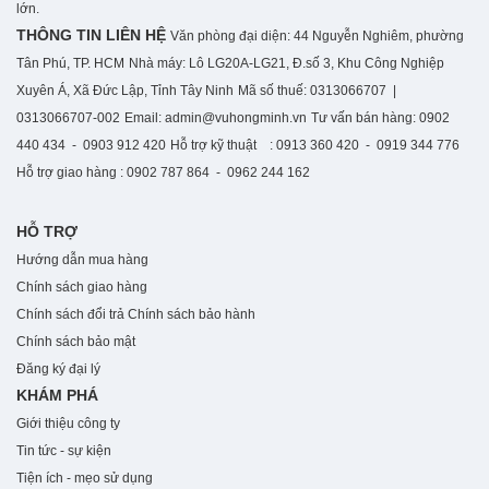
lớn.
THÔNG TIN LIÊN HỆ
Văn phòng đại diện: 44 Nguyễn Nghiêm, phường
Tân Phú, TP. HCM
Nhà máy: Lô LG20A-LG21, Đ.số 3, Khu Công Nghiệp
Xuyên Á, Xã Đức Lập, Tỉnh Tây Ninh
Mã số thuế: 0313066707 |
0313066707-002
Email: admin@vuhongminh.vn
Tư vấn bán hàng: 0902
440 434 - 0903 912 420
Hỗ trợ kỹ thuật : 0913 360 420 - 0919 344 776
Hỗ trợ giao hàng : 0902 787 864 - 0962 244 162
HỖ TRỢ
Hướng dẫn mua hàng
Chính sách giao hàng
Chính sách đổi trả
Chính sách bảo hành
Chính sách bảo mật
Đăng ký đại lý
KHÁM PHÁ
Giới thiệu công ty
Tin tức - sự kiện
Tiện ích - mẹo sử dụng