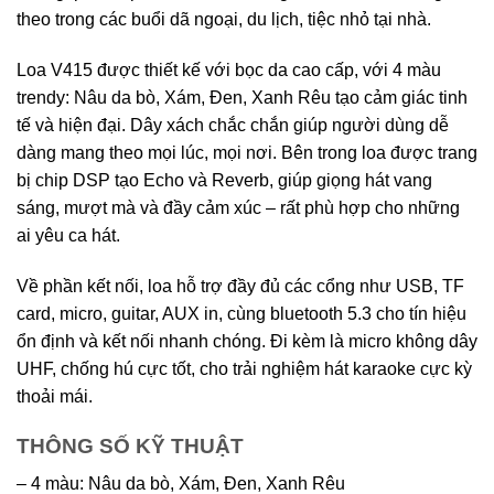
theo trong các buổi dã ngoại, du lịch, tiệc nhỏ tại nhà.
Loa V415 được thiết kế với bọc da cao cấp, với 4 màu
trendy: Nâu da bò, Xám, Đen, Xanh Rêu tạo cảm giác tinh
tế và hiện đại. Dây xách chắc chắn giúp người dùng dễ
dàng mang theo mọi lúc, mọi nơi. Bên trong loa được trang
bị chip DSP tạo Echo và Reverb, giúp giọng hát vang
sáng, mượt mà và đầy cảm xúc – rất phù hợp cho những
ai yêu ca hát.
Về phần kết nối, loa hỗ trợ đầy đủ các cổng như USB, TF
card, micro, guitar, AUX in, cùng bluetooth 5.3 cho tín hiệu
ổn định và kết nối nhanh chóng. Đi kèm là micro không dây
UHF, chống hú cực tốt, cho trải nghiệm hát karaoke cực kỳ
thoải mái.
THÔNG SỐ KỸ THUẬT
– 4 màu: Nâu da bò, Xám, Đen, Xanh Rêu