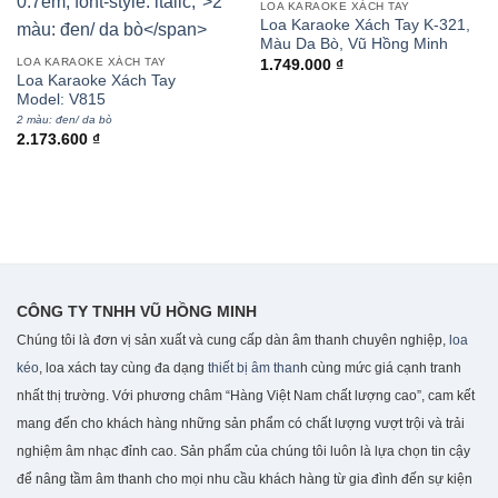
LOA KARAOKE XÁCH TAY
Loa Karaoke Xách Tay K-321,
Màu Da Bò, Vũ Hồng Minh
LOA KARAOKE XÁCH TAY
1.749.000
₫
Loa Karaoke Xách Tay
Model: V815
2 màu: đen/ da bò
2.173.600
₫
CÔNG TY TNHH VŨ HỒNG MINH
Chúng tôi là đơn vị sản xuất và cung cấp dàn âm thanh chuyên nghiệp,
loa
kéo
, loa xách tay cùng đa dạng
thiết bị âm than
h cùng mức giá cạnh tranh
nhất thị trường. Với phương châm “Hàng Việt Nam chất lượng cao”, cam kết
mang đến cho khách hàng những sản phẩm có chất lượng vượt trội và trải
nghiệm âm nhạc đỉnh cao. S
ản phẩm của chúng tôi luôn là lựa chọn tin cậy
để nâng tầm âm thanh cho mọi nhu cầu khách hàng từ gia đình đến sự kiện