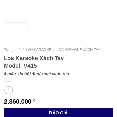
Trang chủ
/
LOA KARAOKE
/
LOA KARAOKE XÁCH TAY
Loa Karaoke Xách Tay
Model: V415
4 màu: da bò/ đen/ xám/ xanh rêu
2.860.000
₫
BÁO GIÁ