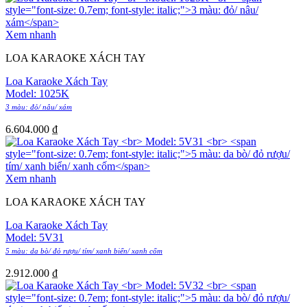
Xem nhanh
LOA KARAOKE XÁCH TAY
Loa Karaoke Xách Tay
Model: 1025K
3 màu: đỏ/ nâu/ xám
6.604.000
₫
Xem nhanh
LOA KARAOKE XÁCH TAY
Loa Karaoke Xách Tay
Model: 5V31
5 màu: da bò/ đỏ rượu/ tím/ xanh biển/ xanh cốm
2.912.000
₫