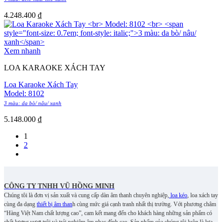
4.248.400
₫
Xem nhanh
LOA KARAOKE XÁCH TAY
Loa Karaoke Xách Tay
Model: 8102
3 màu: da bò/ nâu/ xanh
5.148.000
₫
1
2
CÔNG TY TNHH VŨ HỒNG MINH
Chúng tôi là đơn vị sản xuất và cung cấp dàn âm thanh chuyên nghiệp,
loa kéo
, loa xách tay
cùng đa dạng
thiết bị âm than
h cùng mức giá cạnh tranh nhất thị trường. Với phương châm
“Hàng Việt Nam chất lượng cao”, cam kết mang đến cho khách hàng những sản phẩm có