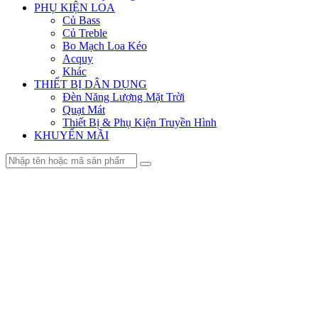
PHỤ KIỆN LOA
Củ Bass
Củ Treble
Bo Mạch Loa Kéo
Acquy
Khác
THIẾT BỊ DÂN DỤNG
Đèn Năng Lượng Mặt Trời
Quạt Mát
Thiết Bị & Phụ Kiện Truyền Hình
KHUYẾN MÃI