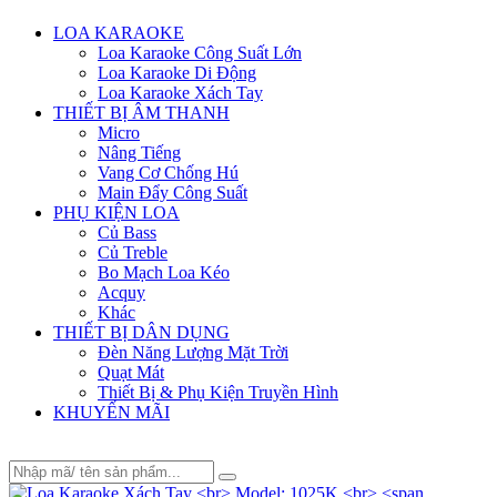
Menu
LOA KARAOKE
Loa Karaoke Công Suất Lớn
Loa Karaoke Di Động
Loa Karaoke Xách Tay
THIẾT BỊ ÂM THANH
Micro
Nâng Tiếng
Vang Cơ Chống Hú
Main Đẩy Công Suất
PHỤ KIỆN LOA
Củ Bass
Củ Treble
Bo Mạch Loa Kéo
Acquy
Khác
THIẾT BỊ DÂN DỤNG
Đèn Năng Lượng Mặt Trời
Quạt Mát
Thiết Bị & Phụ Kiện Truyền Hình
KHUYẾN MÃI