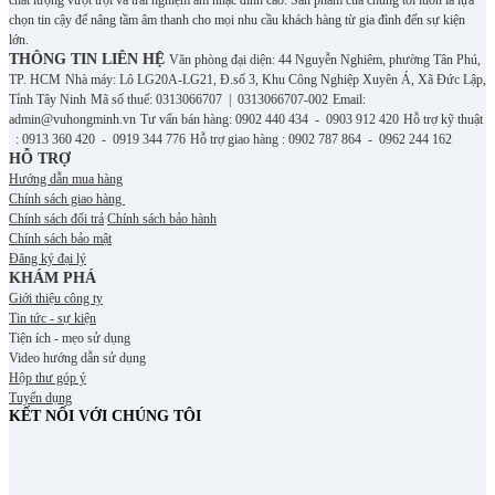
chất lượng vượt trội và trải nghiệm âm nhạc đỉnh cao. S
ản phẩm của chúng tôi luôn là lựa
chọn tin cậy để nâng tầm âm thanh cho mọi nhu cầu khách hàng từ gia đình đến sự kiện
lớn.
THÔNG TIN LIÊN HỆ
Văn phòng đại diện: 44 Nguyễn Nghiêm, phường Tân Phú,
TP. HCM
Nhà máy: Lô LG20A-LG21, Đ.số 3, Khu Công Nghiệp Xuyên Á, Xã Đức Lập,
Tỉnh Tây Ninh
Mã số thuế: 0313066707 | 0313066707-002
Email:
admin@vuhongminh.vn
Tư vấn bán hàng: 0902 440 434 - 0903 912 420
Hỗ trợ kỹ thuật
: 0913 360 420 - 0919 344 776
Hỗ trợ giao hàng : 0902 787 864 - 0962 244 162
HỖ TRỢ
Hướng dẫn mua hàng
Chính sách giao hàng
Chính sách đổi trả
Chính sách bảo hành
Chính sách bảo mật
Đăng ký đại lý
KHÁM PHÁ
Giới thiệu công ty
Tin tức - sự kiện
Tiện ích - mẹo sử dụng
Video hướng dẫn sử dụng
Hộp thư góp ý
Tuyển dụng
KẾT NỐI VỚI CHÚNG TÔI