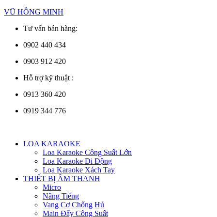
Skip
VŨ HỒNG MINH
to
Tư vấn bán hàng:
content
0902 440 434
0903 912 420
Hỗ trợ kỹ thuật :
0913 360 420
0919 344 776
Menu
LOA KARAOKE
Loa Karaoke Công Suất Lớn
Loa Karaoke Di Động
Loa Karaoke Xách Tay
THIẾT BỊ ÂM THANH
Micro
Nâng Tiếng
Vang Cơ Chống Hú
Main Đẩy Công Suất