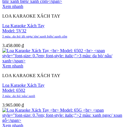
Xem nhanh
LOA KARAOKE XÁCH TAY
Loa Karaoke Xách Tay
Model: 5V32
5 màu: da bò/ đỏ rượu/ tím/ xanh biển/ xanh cốm
3.458.000
₫
Xem nhanh
LOA KARAOKE XÁCH TAY
Loa Karaoke Xách Tay
Model: 6502
3 màu: da bò/ nâu/ xanh
3.965.000
₫
Xem nhanh