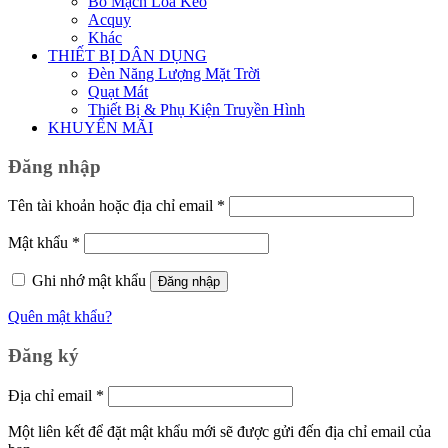
Bo Mạch Loa Kéo
Acquy
Khác
THIẾT BỊ DÂN DỤNG
Đèn Năng Lượng Mặt Trời
Quạt Mát
Thiết Bị & Phụ Kiện Truyền Hình
KHUYẾN MÃI
Đăng nhập
Bắt
Tên tài khoản hoặc địa chỉ email
*
buộc
Bắt
Mật khẩu
*
buộc
Ghi nhớ mật khẩu
Đăng nhập
Quên mật khẩu?
Đăng ký
Bắt
Địa chỉ email
*
buộc
Một liên kết để đặt mật khẩu mới sẽ được gửi đến địa chỉ email của