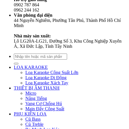
0902 787 864
0962 244 162
Văn phòng đại diện
44 Nguyễn Nghiêm, Phường Tân Phú, Thành Phố Hồ Chí
Minh
Nhà máy sản xuất:
Lô LG20A-LG21, Đường Số 3, Khu Công Nghiệp Xuyên
Á, Xã Đức Lập, Tỉnh Tây Ninh
Tìm
kiếm:
LOA KARAOKE
Loa Karaoke Công Suất Lớn
Loa Karaoke Di Động
Loa Karaoke Xách Tay
THIẾT BỊ ÂM THANH
Micro
Nâng Tiếng
Vang Cơ Chống Hú
Main Đẩy Công Suất
PHỤ KIỆN LOA
Củ Bass
Củ Treble