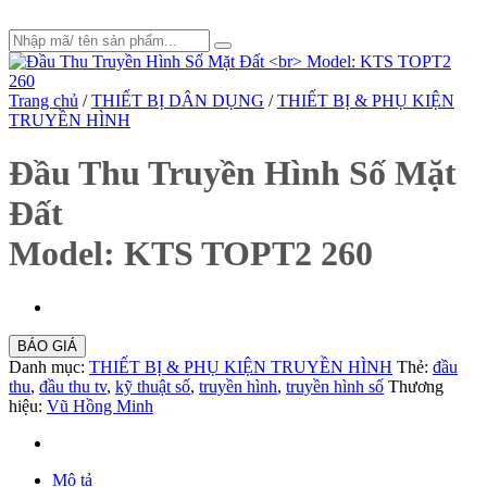
Trang chủ
/
THIẾT BỊ DÂN DỤNG
/
THIẾT BỊ & PHỤ KIỆN
TRUYỀN HÌNH
Đầu Thu Truyền Hình Số Mặt
Đất
Model: KTS TOPT2 260
BÁO GIÁ
Danh mục:
THIẾT BỊ & PHỤ KIỆN TRUYỀN HÌNH
Thẻ:
đầu
thu
,
đầu thu tv
,
kỹ thuật số
,
truyền hình
,
truyền hình số
Thương
hiệu:
Vũ Hồng Minh
Mô tả