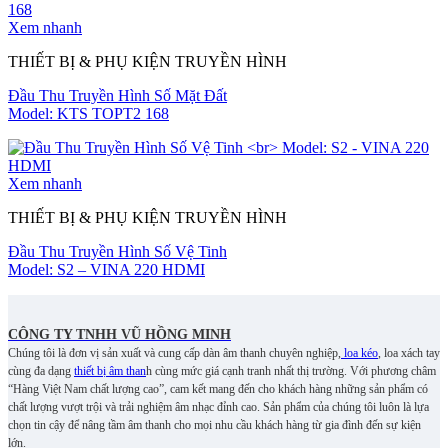
Xem nhanh
THIẾT BỊ & PHỤ KIỆN TRUYỀN HÌNH
Đầu Thu Truyền Hình Số Mặt Đất
Model: KTS TOPT2 168
Xem nhanh
THIẾT BỊ & PHỤ KIỆN TRUYỀN HÌNH
Đầu Thu Truyền Hình Số Vệ Tinh
Model: S2 – VINA 220 HDMI
CÔNG TY TNHH VŨ HỒNG MINH
Chúng tôi là đơn vị sản xuất và cung cấp dàn âm thanh chuyên nghiệp,
loa kéo
, loa xách tay
cùng đa dạng
thiết bị âm than
h cùng mức giá cạnh tranh nhất thị trường. Với phương châm
“Hàng Việt Nam chất lượng cao”, cam kết mang đến cho khách hàng những sản phẩm có
chất lượng vượt trội và trải nghiệm âm nhạc đỉnh cao. S
ản phẩm của chúng tôi luôn là lựa
chọn tin cậy để nâng tầm âm thanh cho mọi nhu cầu khách hàng từ gia đình đến sự kiện
lớn.