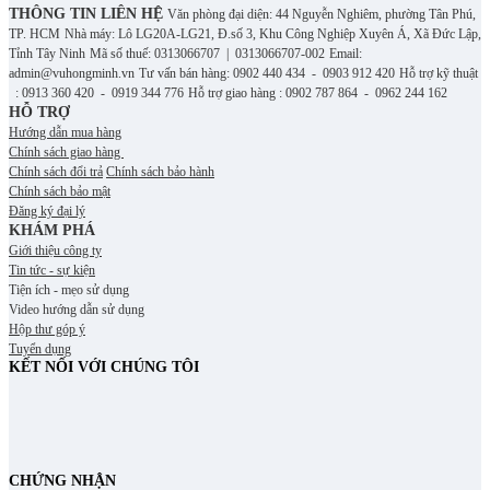
THÔNG TIN LIÊN HỆ
Văn phòng đại diện: 44 Nguyễn Nghiêm, phường Tân Phú,
TP. HCM
Nhà máy: Lô LG20A-LG21, Đ.số 3, Khu Công Nghiệp Xuyên Á, Xã Đức Lập,
Tỉnh Tây Ninh
Mã số thuế: 0313066707 | 0313066707-002
Email:
admin@vuhongminh.vn
Tư vấn bán hàng: 0902 440 434 - 0903 912 420
Hỗ trợ kỹ thuật
: 0913 360 420 - 0919 344 776
Hỗ trợ giao hàng : 0902 787 864 - 0962 244 162
HỖ TRỢ
Hướng dẫn mua hàng
Chính sách giao hàng
Chính sách đổi trả
Chính sách bảo hành
Chính sách bảo mật
Đăng ký đại lý
KHÁM PHÁ
Giới thiệu công ty
Tin tức - sự kiện
Tiện ích - mẹo sử dụng
Video hướng dẫn sử dụng
Hộp thư góp ý
Tuyển dụng
KẾT NỐI VỚI CHÚNG TÔI
CHỨNG NHẬN