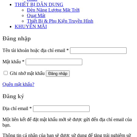
THIẾT BỊ DÂN DỤNG
Đèn Năng Lượng Mặt Trời
Quạt Mát
Thiết Bị & Phụ Kiện Truyền Hình
KHUYẾN MÃI
Đăng nhập
Bắt
Tên tài khoản hoặc địa chỉ email
*
buộc
Bắt
Mật khẩu
*
buộc
Ghi nhớ mật khẩu
Đăng nhập
Quên mật khẩu?
Đăng ký
Bắt
Địa chỉ email
*
buộc
Một liên kết để đặt mật khẩu mới sẽ được gửi đến địa chỉ email của
bạn.
Thông tin cá nhân của bạn sẽ được sử dụng để tăng trải nghiệm sử