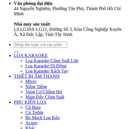
Văn phòng đại diện
44 Nguyễn Nghiêm, Phường Tân Phú, Thành Phố Hồ Chí
Minh
Nhà máy sản xuất:
Lô LG20A-LG21, Đường Số 3, Khu Công Nghiệp Xuyên
Á, Xã Đức Lập, Tỉnh Tây Ninh
Tìm
kiếm:
LOA KARAOKE
Loa Karaoke Công Suất Lớn
Loa Karaoke Di Động
Loa Karaoke Xách Tay
THIẾT BỊ ÂM THANH
Micro
Nâng Tiếng
Vang Cơ Chống Hú
Main Đẩy Công Suất
PHỤ KIỆN LOA
Củ Bass
Củ Treble
Bo Mạch Loa Kéo
Acquy
Khác