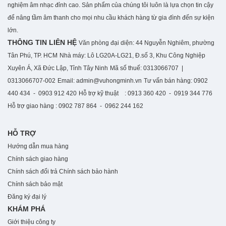
nghiệm âm nhạc đỉnh cao. S
ản phẩm của chúng tôi luôn là lựa chọn tin cậy
để nâng tầm âm thanh cho mọi nhu cầu khách hàng từ gia đình đến sự kiện
lớn.
THÔNG TIN LIÊN HỆ
Văn phòng đại diện: 44 Nguyễn Nghiêm, phường
Tân Phú, TP. HCM
Nhà máy: Lô LG20A-LG21, Đ.số 3, Khu Công Nghiệp
Xuyên Á, Xã Đức Lập, Tỉnh Tây Ninh
Mã số thuế: 0313066707 |
0313066707-002
Email: admin@vuhongminh.vn
Tư vấn bán hàng: 0902
440 434 - 0903 912 420
Hỗ trợ kỹ thuật : 0913 360 420 - 0919 344 776
Hỗ trợ giao hàng : 0902 787 864 - 0962 244 162
HỖ TRỢ
Hướng dẫn mua hàng
Chính sách giao hàng
Chính sách đổi trả
Chính sách bảo hành
Chính sách bảo mật
Đăng ký đại lý
KHÁM PHÁ
Giới thiệu công ty