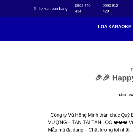
0902 440
0903 912
Tư vấn bán hàng:
434
420
LOA KARAOKE
T
🎉🎉 Happy
ĐĂNG V
Công ty Vũ Hồng Minh thân chúc Quý
VƯỢNG – TẤN TÀI TẤN LỘC ❤️❤️❤️ Vũ Hồ
Mẫu mã đa dạng – Chất lượng tốt nhất 