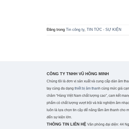
Đăng trong
Tin công ty
,
TIN TỨC - SỰ KIỆN
CÔNG TY TNHH VŨ HỒNG MINH
Chúng tôi là đơn vị sản xuất và cung cấp dàn âm th
tay cùng đa dạng
thiết bị âm than
h cùng mức giá cạn
châm “Hàng Việt Nam chất lượng cao”, cam kết ma
phẩm có chất lượng vượt trội và trải nghiệm âm nhạc
luôn là lựa chọn tin cậy để nâng tầm âm thanh cho 
đến sự kiện lớn.
THÔNG TIN LIÊN HỆ
Văn phòng đại diện: 44 N