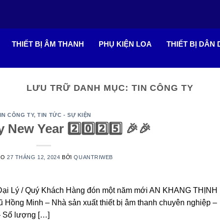
THIẾT BỊ ÂM THANH
PHỤ KIỆN LOA
THIẾT BỊ DÂN
LƯU TRỮ DANH MỤC:
TIN CÔNG TY
IN CÔNG TY
,
TIN TỨC - SỰ KIỆN
 New Year 2️⃣0️⃣2️⃣5️⃣ 🎉🎉
ÀO
27 THÁNG 12, 2024
BỞI
QUANTRIWEB
 Đại Lý / Quý Khách Hàng đón một năm mới AN KHANG THỊNH
ng Minh – Nhà sản xuất thiết bị âm thanh chuyên nghiệp –
– Số lượng […]