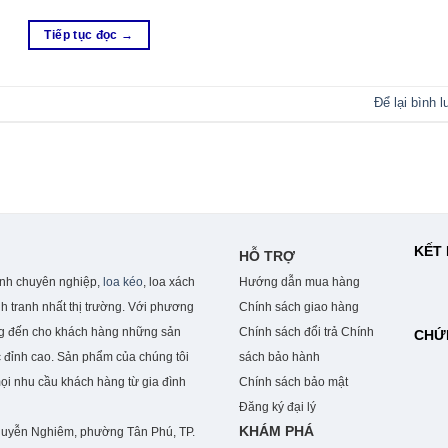
Tiếp tục đọc
→
Để lại bình l
KẾT 
HỖ TRỢ
anh chuyên nghiệp,
loa kéo
, loa xách
Hướng dẫn mua hàng
h tranh nhất thị trường. Với phương
Chính sách giao hàng
ng đến cho khách hàng những sản
Chính sách đổi trả
Chính
CHỨ
 đỉnh cao. S
ản phẩm của chúng tôi
sách bảo hành
mọi nhu cầu khách hàng từ gia đình
Chính sách bảo mật
Đăng ký đại lý
KHÁM PHÁ
guyễn Nghiêm, phường Tân Phú, TP.