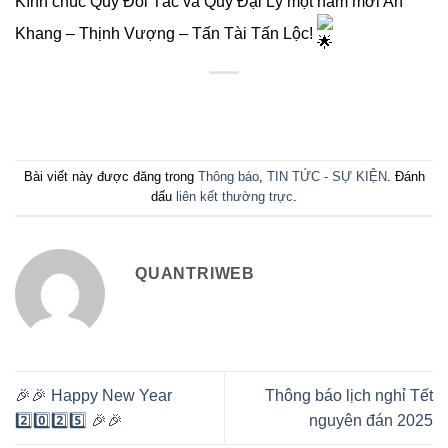
Kính chúc Quý Đối Tác và Quý Đại Lý một năm mới An
Khang – Thịnh Vượng – Tấn Tài Tấn Lộc!
Bài viết này được đăng trong
Thông báo
,
TIN TỨC - SỰ KIỆN
. Đánh
dấu
liên kết thường trực
.
QUANTRIWEB
🎉🎉 Happy New Year
Thông báo lịch nghỉ Tết
2️⃣0️⃣2️⃣5️⃣ 🎉🎉
nguyên đán 2025