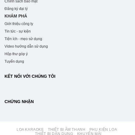
Chính sách bảo mật
Đăng ký đại lý
KHÁM PHÁ
Giới thiệu công ty
Tin tức - sự kiện
Tiện ích - mẹo sử dụng
Video hướng dẫn sử dụng
Hộp thư góp ý
Tuyển dụng
KẾT NỐI VỚI CHÚNG TÔI
CHỨNG NHẬN
LOA KARAOKE
THIẾT BỊ ÂM THANH
PHỤ KIỆN LOA
THIẾT BỊ DÂN DỤNG
KHUYẾN MÃI