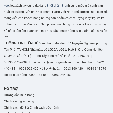
kéo
, loa xách tay cùng đa dạng
thiết bị âm than
h cùng mức giá cạnh tranh
nhất thị trường. Với phương châm “Hàng Việt Nam chất lượng cao”, cam kết
mang đến cho khách hàng những sản phẩm có chất lượng vượt trội và trải
nghiệm âm nhạc đỉnh cao. S
ản phẩm của chúng tôi luôn là lựa chọn tin cậy
để nâng tầm âm thanh cho mọi nhu cầu khách hàng từ gia đình đến sự kiện
lớn.
THÔNG TIN LIÊN HỆ
Văn phòng đại diện: 44 Nguyễn Nghiêm, phường
Tân Phú, TP. HCM
Nhà máy: Lô LG20A-LG21, Đ.số 3, Khu Công Nghiệp
Xuyên Á, Xã Đức Lập, Tỉnh Tây Ninh
Mã số thuế: 0313066707 |
0313066707-002
Email: admin@vuhongminh.vn
Tư vấn bán hàng: 0902
440 434 - 0903 912 420
Hỗ trợ kỹ thuật : 0913 360 420 - 0919 344 776
Hỗ trợ giao hàng : 0902 787 864 - 0962 244 162
HỖ TRỢ
Hướng dẫn mua hàng
Chính sách giao hàng
Chính sách đổi trả
Chính sách bảo hành