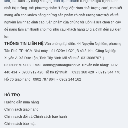
kéo
, loa xách tay cùng đa dạng
thiết bị âm than
h cùng mức giá cạnh tranh
nhất thị trường. Với phương châm “Hàng Việt Nam chất lượng cao”, cam kết
mang đến cho khách hàng những sản phẩm có chất lượng vượt trội và trải
nghiệm âm nhạc đỉnh cao. S
ản phẩm của chúng tôi luôn là lựa chọn tin cậy
để nâng tầm âm thanh cho mọi nhu cầu khách hàng từ gia đình đến sự kiện
lớn.
THÔNG TIN LIÊN HỆ
Văn phòng đại diện: 44 Nguyễn Nghiêm, phường
Tân Phú, TP. HCM
Nhà máy: Lô LG20A-LG21, Đ.số 3, Khu Công Nghiệp
Xuyên Á, Xã Đức Lập, Tỉnh Tây Ninh
Mã số thuế: 0313066707 |
0313066707-002
Email: admin@vuhongminh.vn
Tư vấn bán hàng: 0902
440 434 - 0903 912 420
Hỗ trợ kỹ thuật : 0913 360 420 - 0919 344 776
Hỗ trợ giao hàng : 0902 787 864 - 0962 244 162
HỖ TRỢ
Hướng dẫn mua hàng
Chính sách giao hàng
Chính sách đổi trả
Chính sách bảo hành
Chính sách bảo mật