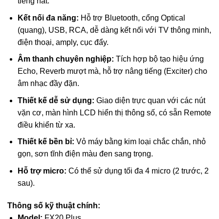
tiếng hát.
Kết nối đa năng:
Hỗ trợ Bluetooth, cổng Optical
(quang), USB, RCA, dễ dàng kết nối với TV thông minh,
điện thoại, amply, cục đẩy.
Âm thanh chuyên nghiệp:
Tích hợp bộ tạo hiệu ứng
Echo, Reverb mượt mà, hỗ trợ nâng tiếng (Exciter) cho
âm nhạc đầy đặn.
Thiết kế dễ sử dụng:
Giao diện trực quan với các nút
vặn cơ, màn hình LCD hiển thị thông số, có sẵn Remote
điều khiển từ xa.
Thiết kế bền bỉ:
Vỏ máy bằng kim loại chắc chắn, nhỏ
gọn, sơn tĩnh điện màu đen sang trọng.
Hỗ trợ micro:
Có thể sử dụng tối đa 4 micro (2 trước, 2
sau).
Thông số kỹ thuật chính:
Model:
FX20 Plus