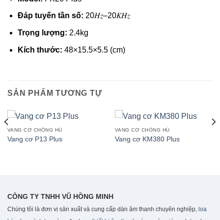
Đáp tuyến tần số:
20𝐻𝑧–20𝐾𝐻𝑧
Trọng lượng:
2.4kg
Kích thước:
48×15.5×5.5
(cm)
SẢN PHẨM TƯƠNG TỰ
VANG CƠ CHỐNG HÚ
VANG CƠ CHỐNG HÚ
Vang cơ P13 Plus
Vang cơ KM380 Plus
CÔNG TY TNHH VŨ HỒNG MINH
Chúng tôi là đơn vị sản xuất và cung cấp dàn âm thanh chuyên nghiệp,
loa