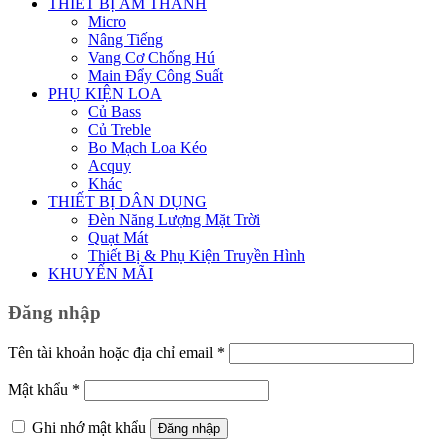
THIẾT BỊ ÂM THANH
Micro
Nâng Tiếng
Vang Cơ Chống Hú
Main Đẩy Công Suất
PHỤ KIỆN LOA
Củ Bass
Củ Treble
Bo Mạch Loa Kéo
Acquy
Khác
THIẾT BỊ DÂN DỤNG
Đèn Năng Lượng Mặt Trời
Quạt Mát
Thiết Bị & Phụ Kiện Truyền Hình
KHUYẾN MÃI
Đăng nhập
Bắt
Tên tài khoản hoặc địa chỉ email
*
buộc
Bắt
Mật khẩu
*
buộc
Ghi nhớ mật khẩu
Đăng nhập