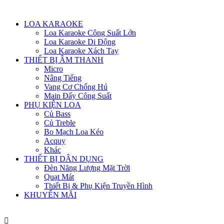
Menu
LOA KARAOKE
Loa Karaoke Công Suất Lớn
Loa Karaoke Di Động
Loa Karaoke Xách Tay
THIẾT BỊ ÂM THANH
Micro
Nâng Tiếng
Vang Cơ Chống Hú
Main Đẩy Công Suất
PHỤ KIỆN LOA
Củ Bass
Củ Treble
Bo Mạch Loa Kéo
Acquy
Khác
THIẾT BỊ DÂN DỤNG
Đèn Năng Lượng Mặt Trời
Quạt Mát
Thiết Bị & Phụ Kiện Truyền Hình
KHUYẾN MÃI