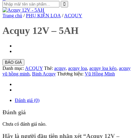
Trang chủ
/
PHỤ KIỆN LOA
/
ACQUY
Acquy 12V – 5AH
BÁO GIÁ
Danh mục:
ACQUY
Thẻ:
acquy
,
acquy loa
,
acquy loa kéo
,
acquy
vũ hồng minh
,
Binh Acquy
Thương hiệu:
Vũ Hồng Minh
Đánh giá (0)
Đánh giá
Chưa có đánh giá nào.
Hãy là người đầu tiên nhận xét “Acquy 12V –