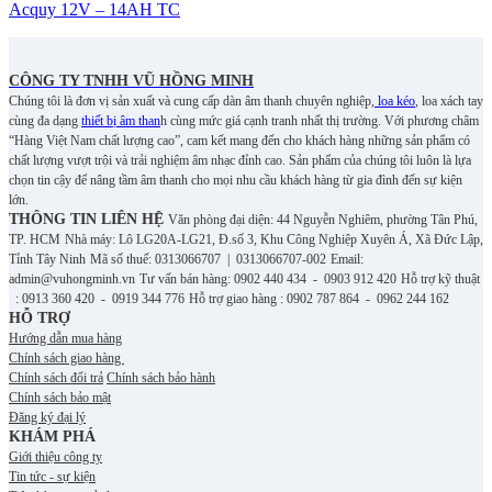
Acquy 12V – 14AH TC
CÔNG TY TNHH VŨ HỒNG MINH
Chúng tôi là đơn vị sản xuất và cung cấp dàn âm thanh chuyên nghiệp,
loa kéo
, loa xách tay
cùng đa dạng
thiết bị âm than
h cùng mức giá cạnh tranh nhất thị trường. Với phương châm
“Hàng Việt Nam chất lượng cao”, cam kết mang đến cho khách hàng những sản phẩm có
chất lượng vượt trội và trải nghiệm âm nhạc đỉnh cao. S
ản phẩm của chúng tôi luôn là lựa
chọn tin cậy để nâng tầm âm thanh cho mọi nhu cầu khách hàng từ gia đình đến sự kiện
lớn.
THÔNG TIN LIÊN HỆ
Văn phòng đại diện: 44 Nguyễn Nghiêm, phường Tân Phú,
TP. HCM
Nhà máy: Lô LG20A-LG21, Đ.số 3, Khu Công Nghiệp Xuyên Á, Xã Đức Lập,
Tỉnh Tây Ninh
Mã số thuế: 0313066707 | 0313066707-002
Email:
admin@vuhongminh.vn
Tư vấn bán hàng: 0902 440 434 - 0903 912 420
Hỗ trợ kỹ thuật
: 0913 360 420 - 0919 344 776
Hỗ trợ giao hàng : 0902 787 864 - 0962 244 162
HỖ TRỢ
Hướng dẫn mua hàng
Chính sách giao hàng
Chính sách đổi trả
Chính sách bảo hành
Chính sách bảo mật
Đăng ký đại lý
KHÁM PHÁ
Giới thiệu công ty
Tin tức - sự kiện