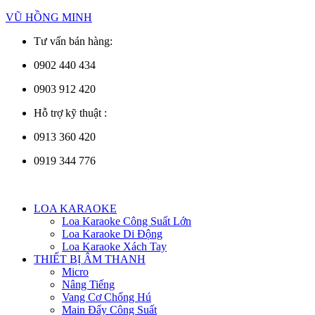
VŨ HỒNG MINH
Tư vấn bán hàng:
0902 440 434
0903 912 420
Hỗ trợ kỹ thuật :
0913 360 420
0919 344 776
Menu
LOA KARAOKE
Loa Karaoke Công Suất Lớn
Loa Karaoke Di Động
Loa Karaoke Xách Tay
THIẾT BỊ ÂM THANH
Micro
Nâng Tiếng
Vang Cơ Chống Hú
Main Đẩy Công Suất