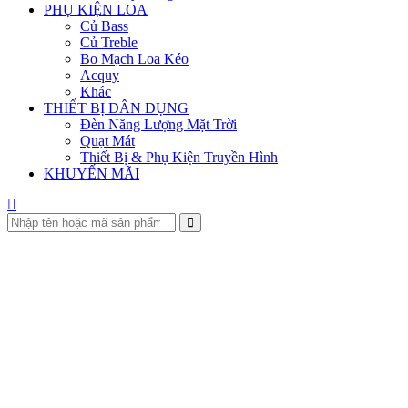
PHỤ KIỆN LOA
Củ Bass
Củ Treble
Bo Mạch Loa Kéo
Acquy
Khác
THIẾT BỊ DÂN DỤNG
Đèn Năng Lượng Mặt Trời
Quạt Mát
Thiết Bị & Phụ Kiện Truyền Hình
KHUYẾN MÃI