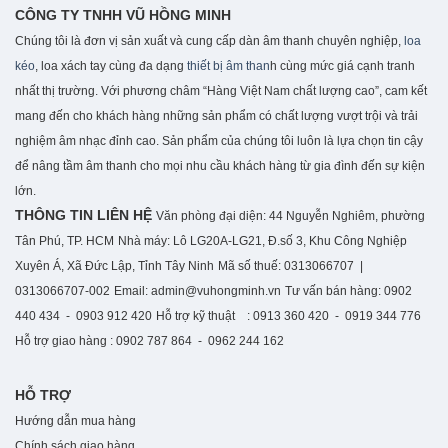
CÔNG TY TNHH VŨ HỒNG MINH
Chúng tôi là đơn vị sản xuất và cung cấp dàn âm thanh chuyên nghiệp,
loa
kéo
, loa xách tay cùng đa dạng
thiết bị âm than
h cùng mức giá cạnh tranh
nhất thị trường. Với phương châm “Hàng Việt Nam chất lượng cao”, cam kết
mang đến cho khách hàng những sản phẩm có chất lượng vượt trội và trải
nghiệm âm nhạc đỉnh cao. S
ản phẩm của chúng tôi luôn là lựa chọn tin cậy
để nâng tầm âm thanh cho mọi nhu cầu khách hàng từ gia đình đến sự kiện
lớn.
THÔNG TIN LIÊN HỆ
Văn phòng đại diện: 44 Nguyễn Nghiêm, phường
Tân Phú, TP. HCM
Nhà máy: Lô LG20A-LG21, Đ.số 3, Khu Công Nghiệp
Xuyên Á, Xã Đức Lập, Tỉnh Tây Ninh
Mã số thuế: 0313066707 |
0313066707-002
Email: admin@vuhongminh.vn
Tư vấn bán hàng: 0902
440 434 - 0903 912 420
Hỗ trợ kỹ thuật : 0913 360 420 - 0919 344 776
Hỗ trợ giao hàng : 0902 787 864 - 0962 244 162
HỖ TRỢ
Hướng dẫn mua hàng
Chính sách giao hàng