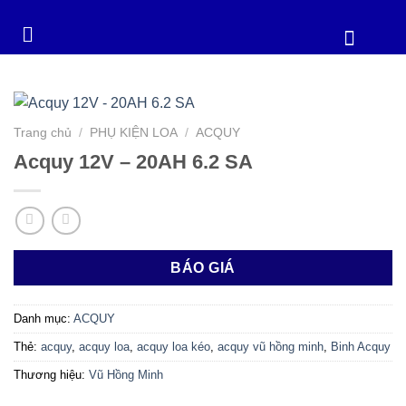
Trang chủ
/
PHỤ KIỆN LOA
/
ACQUY
Acquy 12V – 20AH 6.2 SA
BÁO GIÁ
Danh mục:
ACQUY
Thẻ:
acquy
,
acquy loa
,
acquy loa kéo
,
acquy vũ hồng minh
,
Binh Acquy
Thương hiệu:
Vũ Hồng Minh