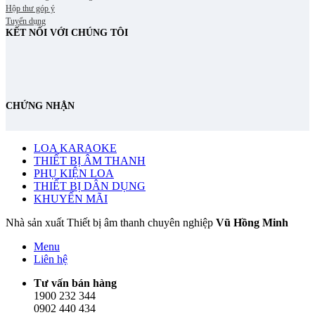
Hộp thư góp ý
Tuyển dụng
KẾT NỐI VỚI CHÚNG TÔI
CHỨNG NHẬN
LOA KARAOKE
THIẾT BỊ ÂM THANH
PHỤ KIỆN LOA
THIẾT BỊ DÂN DỤNG
KHUYẾN MÃI
Nhà sản xuất Thiết bị âm thanh chuyên nghiệp
Vũ Hồng Minh
Menu
Liên hệ
Tư vấn bán hàng
1900 232 344
0902 440 434