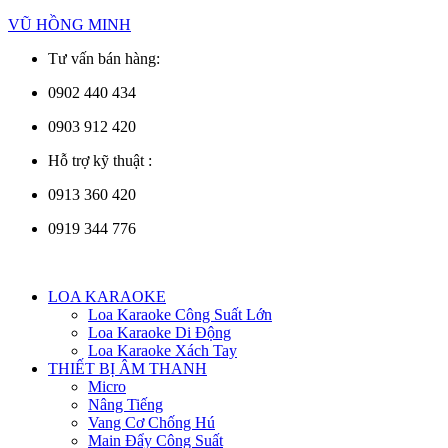
Skip
VŨ HỒNG MINH
to
Tư vấn bán hàng:
content
0902 440 434
0903 912 420
Hỗ trợ kỹ thuật :
0913 360 420
0919 344 776
Menu
LOA KARAOKE
Loa Karaoke Công Suất Lớn
Loa Karaoke Di Động
Loa Karaoke Xách Tay
THIẾT BỊ ÂM THANH
Micro
Nâng Tiếng
Vang Cơ Chống Hú
Main Đẩy Công Suất