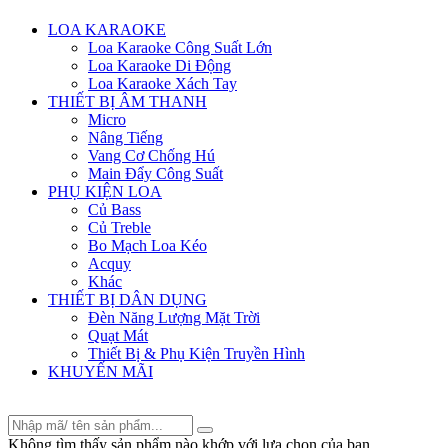
Menu
LOA KARAOKE
Loa Karaoke Công Suất Lớn
Loa Karaoke Di Động
Loa Karaoke Xách Tay
THIẾT BỊ ÂM THANH
Micro
Nâng Tiếng
Vang Cơ Chống Hú
Main Đẩy Công Suất
PHỤ KIỆN LOA
Củ Bass
Củ Treble
Bo Mạch Loa Kéo
Acquy
Khác
THIẾT BỊ DÂN DỤNG
Đèn Năng Lượng Mặt Trời
Quạt Mát
Thiết Bị & Phụ Kiện Truyền Hình
KHUYẾN MÃI
Không tìm thấy sản phẩm nào khớp với lựa chọn của bạn.