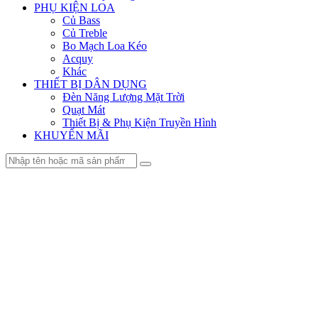
PHỤ KIỆN LOA
Củ Bass
Củ Treble
Bo Mạch Loa Kéo
Acquy
Khác
THIẾT BỊ DÂN DỤNG
Đèn Năng Lượng Mặt Trời
Quạt Mát
Thiết Bị & Phụ Kiện Truyền Hình
KHUYẾN MÃI