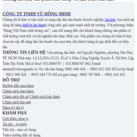
CÔNG TY TNHH VŨ HỒNG MINH
Chúng tôi là đơn vị sản xuất và cung cấp dàn âm thanh chuyên nghiệp,
loa kéo
, loa xách tay
cùng đa dạng
thiết bị âm than
h cùng mức giá cạnh tranh nhất thị trường. Với phương châm
“Hàng Việt Nam chất lượng cao”, cam kết mang đến cho khách hàng những sản phẩm có
chất lượng vượt trội và trải nghiệm âm nhạc đỉnh cao. S
ản phẩm của chúng tôi luôn là lựa
chọn tin cậy để nâng tầm âm thanh cho mọi nhu cầu khách hàng từ gia đình đến sự kiện
lớn.
THÔNG TIN LIÊN HỆ
Văn phòng đại diện: 44 Nguyễn Nghiêm, phường Tân Phú,
TP. HCM
Nhà máy: Lô LG20A-LG21, Đ.số 3, Khu Công Nghiệp Xuyên Á, Xã Đức Lập,
Tỉnh Tây Ninh
Mã số thuế: 0313066707 | 0313066707-002
Email:
admin@vuhongminh.vn
Tư vấn bán hàng: 0902 440 434 - 0903 912 420
Hỗ trợ kỹ thuật
: 0913 360 420 - 0919 344 776
Hỗ trợ giao hàng : 0902 787 864 - 0962 244 162
HỖ TRỢ
Hướng dẫn mua hàng
Chính sách giao hàng
Chính sách đổi trả
Chính sách bảo hành
Chính sách bảo mật
Đăng ký đại lý
KHÁM PHÁ
Giới thiệu công ty
Tin tức - sự kiện
Tiện ích - mẹo sử dụng
Video hướng dẫn sử dụng