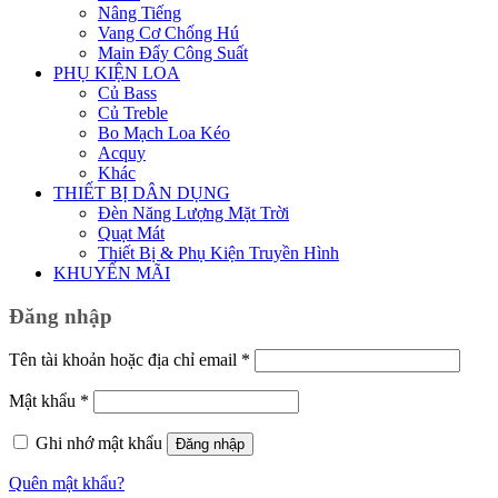
Nâng Tiếng
Vang Cơ Chống Hú
Main Đẩy Công Suất
PHỤ KIỆN LOA
Củ Bass
Củ Treble
Bo Mạch Loa Kéo
Acquy
Khác
THIẾT BỊ DÂN DỤNG
Đèn Năng Lượng Mặt Trời
Quạt Mát
Thiết Bị & Phụ Kiện Truyền Hình
KHUYẾN MÃI
Đăng nhập
Bắt
Tên tài khoản hoặc địa chỉ email
*
buộc
Bắt
Mật khẩu
*
buộc
Ghi nhớ mật khẩu
Đăng nhập
Quên mật khẩu?