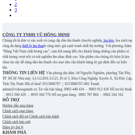
2
3
CÔNG TY TNHH VŨ HỒNG MINH
Chúng tôi là đơn vị sản xuất và cung cấp dàn âm thanh chuyên nghiệp,
loa kéo
, loa xách tay
cùng đa dạng
thiết bị âm than
h cùng mức giá cạnh tranh nhất thị trường. Với phương châm
“Hàng Việt Nam chất lượng cao”, cam kết mang đến cho khách hàng những sản phẩm có
chất lượng vượt trội và trải nghiệm âm nhạc đỉnh cao. S
ản phẩm của chúng tôi luôn là lựa
chọn tin cậy để nâng tầm âm thanh cho mọi nhu cầu khách hàng từ gia đình đến sự kiện
lớn.
THÔNG TIN LIÊN HỆ
Văn phòng đại diện: 44 Nguyễn Nghiêm, phường Tân Phú,
TP. HCM
Nhà máy: Lô LG20A-LG21, Đ.số 3, Khu Công Nghiệp Xuyên Á, Xã Đức Lập,
Tỉnh Tây Ninh
Mã số thuế: 0313066707 | 0313066707-002
Email:
admin@vuhongminh.vn
Tư vấn bán hàng: 0902 440 434 - 0903 912 420
Hỗ trợ kỹ thuật
: 0913 360 420 - 0919 344 776
Hỗ trợ giao hàng : 0902 787 864 - 0962 244 162
HỖ TRỢ
Hướng dẫn mua hàng
Chính sách giao hàng
Chính sách đổi trả
Chính sách bảo hành
Chính sách bảo mật
Đăng ký đại lý
KHÁM PHÁ