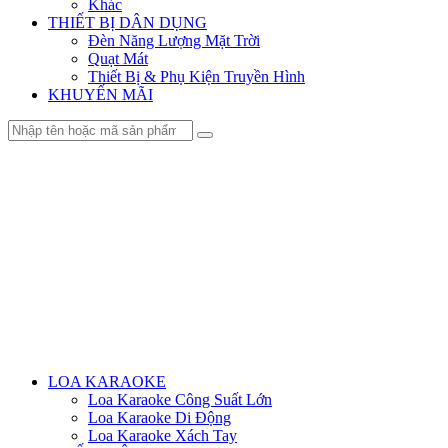
Khác
THIẾT BỊ DÂN DỤNG
Đèn Năng Lượng Mặt Trời
Quạt Mát
Thiết Bị & Phụ Kiện Truyền Hình
KHUYẾN MÃI
Menu
LOA KARAOKE
Loa Karaoke Công Suất Lớn
Loa Karaoke Di Động
Loa Karaoke Xách Tay