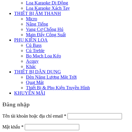
Loa Karaoke Di Động
Loa Karaoke Xách Tay
THIẾT BỊ ÂM THANH
Micro
Nâng Tiếng
Vang Cơ Chống Hú
Main Đẩy Công Suất
PHỤ KIỆN LOA
Củ Bass
Củ Treble
Bo Mạch Loa Kéo
Acquy
Khác
THIẾT BỊ DÂN DỤNG
Đèn Năng Lượng Mặt Trời
Quạt Mát
Thiết Bị & Phụ Kiện Truyền Hình
KHUYẾN MÃI
Đăng nhập
Bắt
Tên tài khoản hoặc địa chỉ email
*
buộc
Bắt
Mật khẩu
*
buộc