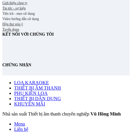
Giới thiệu công ty
Tin tức - sự kiện
Tiện ích - mẹo sử dụng
Video hướng dẫn sử dụng
Hộp thư góp ý
Tuyển dụng
KẾT NỐI VỚI CHÚNG TÔI
CHỨNG NHẬN
LOA KARAOKE
THIẾT BỊ ÂM THANH
PHỤ KIỆN LOA
THIẾT BỊ DÂN DỤNG
KHUYẾN MÃI
Nhà sản xuất Thiết bị âm thanh chuyên nghiệp
Vũ Hồng Minh
Menu
Liên hệ