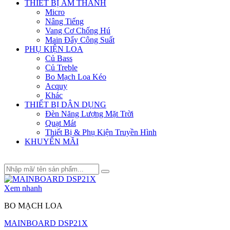
THIẾT BỊ ÂM THANH
Micro
Nâng Tiếng
Vang Cơ Chống Hú
Main Đẩy Công Suất
PHỤ KIỆN LOA
Củ Bass
Củ Treble
Bo Mạch Loa Kéo
Acquy
Khác
THIẾT BỊ DÂN DỤNG
Đèn Năng Lượng Mặt Trời
Quạt Mát
Thiết Bị & Phụ Kiện Truyền Hình
KHUYẾN MÃI
Xem nhanh
BO MẠCH LOA
MAINBOARD DSP21X