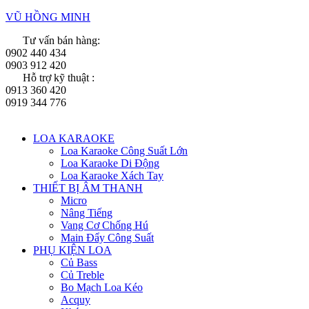
Skip
VŨ HỒNG MINH
to
Tư vấn bán hàng:
content
0902 440 434
0903 912 420
Hỗ trợ kỹ thuật :
0913 360 420
0919 344 776
Menu
LOA KARAOKE
Loa Karaoke Công Suất Lớn
Loa Karaoke Di Động
Loa Karaoke Xách Tay
THIẾT BỊ ÂM THANH
Micro
Nâng Tiếng
Vang Cơ Chống Hú
Main Đẩy Công Suất
PHỤ KIỆN LOA
Củ Bass
Củ Treble
Bo Mạch Loa Kéo
Acquy